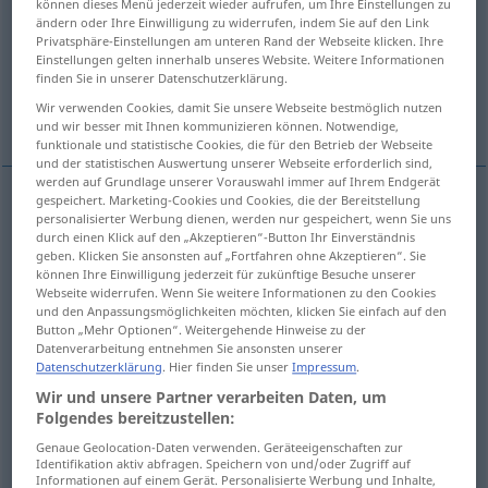
können dieses Menü jederzeit wieder aufrufen, um Ihre Einstellungen zu
ändern oder Ihre Einwilligung zu widerrufen, indem Sie auf den Link
Übersicht aller Übersetzungen
Privatsphäre-Einstellungen am unteren Rand der Webseite klicken. Ihre
Einstellungen gelten innerhalb unseres Website. Weitere Informationen
(Für mehr Details die Übersetzung anklicken/antippen)
finden Sie in unserer Datenschutzerklärung.
Wir verwenden Cookies, damit Sie unsere Webseite bestmöglich nutzen
Gewebe, Stoff
Faserstoff, Spinnfaser
und wir besser mit Ihnen kommunizieren können. Notwendige,
funktionale und statistische Cookies, die für den Betrieb der Webseite
und der statistischen Auswertung unserer Webseite erforderlich sind,
werden auf Grundlage unserer Vorauswahl immer auf Ihrem Endgerät
gespeichert. Marketing-Cookies und Cookies, die der Bereitstellung
personalisierter Werbung dienen, werden nur gespeichert, wenn Sie uns
Gewebe
n
textile
durch einen Klick auf den „Akzeptieren“-Button Ihr Einverständnis
geben. Klicken Sie ansonsten auf „Fortfahren ohne Akzeptieren“. Sie
können Ihre Einwilligung jederzeit für zukünftige Besuche unserer
Stoff
m
textile
Webseite widerrufen. Wenn Sie weitere Informationen zu den Cookies
und den Anpassungsmöglichkeiten möchten, klicken Sie einfach auf den
Button „Mehr Optionen“. Weitergehende Hinweise zu der
Datenverarbeitung entnehmen Sie ansonsten unserer
Datenschutzerklärung
. Hier finden Sie unser
Impressum
.
Faserstoff
m
textile
synthetic
Wir und unsere Partner verarbeiten Daten, um
Folgendes bereitzustellen:
Spinnfaser
f
textile
synthetic
Genaue Geolocation-Daten verwenden. Geräteeigenschaften zur
Identifikation aktiv abfragen. Speichern von und/oder Zugriff auf
Informationen auf einem Gerät. Personalisierte Werbung und Inhalte,