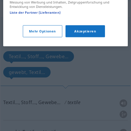
Messung von Werbung und Inhalten, Zielgruppenforschung und
Entwicklung von Dienstleistungen.
„textile“
: adjective
Liste der Partner (Lieferanten)
textile
[ˈtekstail]
[-til]
adj
BR
US
Mehr Optionen
Akzeptieren
Übersicht aller Übersetzungen
(Für mehr Details die Übersetzung anklicken/antippen)
Textil…, Stoff…, Gewebe…
gewebt, Textil…
Textil…, Stoff…, Gewebe…
textile