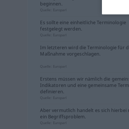
beginnen.
Quelle:
Europarl
Es sollte eine einheitliche Terminologie
festgelegt werden.
Quelle:
Europarl
Im letzteren wird die Terminologie für d
Maßnahme vorgeschlagen.
Quelle:
Europarl
Erstens müssen wir nämlich die gemei
Indikatoren und eine gemeinsame Term
definieren.
Quelle:
Europarl
Aber vermutlich handelt es sich hierbei
ein Begriffsproblem.
Quelle:
Europarl