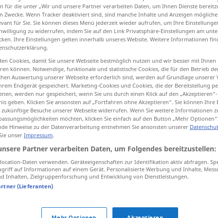
n für die unter „Wir und unsere Partner verarbeiten Daten, um Ihnen Dienste bereitz
n Zwecke. Wenn Tracker deaktiviert sind, sind manche Inhalte und Anzeigen mögliche
evant für Sie. Sie können dieses Menü jederzeit wieder aufrufen, um Ihre Einstellung
inwilligung zu widerrufen, indem Sie auf den Link Privatsphäre-Einstellungen am unt
cken. Ihre Einstellungen gelten innerhalb unseres Website. Weitere Informationen fin
tippen)
enschutzerklärung.
en Cookies, damit Sie unsere Webseite bestmöglich nutzen und wir besser mit Ihnen
en können. Notwendige, funktionale und statistische Cookies, die für den Betrieb d
ischen Auswertung unserer Webseite erforderlich sind, werden auf Grundlage unserer
hrem Endgerät gespeichert. Marketing-Cookies und Cookies, die der Bereitstellung per
nen, werden nur gespeichert, wenn Sie uns durch einen Klick auf den „Akzeptieren“-
nis geben. Klicken Sie ansonsten auf „Fortfahren ohne Akzeptieren“. Sie können Ihre 
terminology
ür zukünftige Besuche unserer Webseite widerrufen. Wenn Sie weitere Informationen 
assungsmöglichkeiten möchten, klicken Sie einfach auf den Button „Mehr Optionen“
de Hinweise zu der Datenverarbeitung entnehmen Sie ansonsten unserer
Datenschut
 Sie unser
Impressum
.
unsere Partner verarbeiten Daten, um Folgendes bereitzustellen:
 Quellen für "terminology"
ocation-Daten verwenden. Geräteeigenschaften zur Identifikation aktiv abfragen. Sp
griff auf Informationen auf einem Gerät. Personalisierte Werbung und Inhalte, Mes
ktion geprüft)
 Inhalten, Zielgruppenforschung und Entwicklung von Dienstleistungen.
artner (Lieferanten)
Mr President, I would like to begin with
 Frage
a question of terminology that has me
Mehr Optionen
Akzeptieren