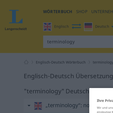
WÖRTERBUCH
SHOP
UNTERNE
Englisch
Deutsch
Englisch-Deutsch Wörterbuch
terminolog
Englisch-Deutsch Übersetzung
"terminology" Deutsch Überse
Ihre Priv
„terminology“
: noun
Wir und un
eindeutige 