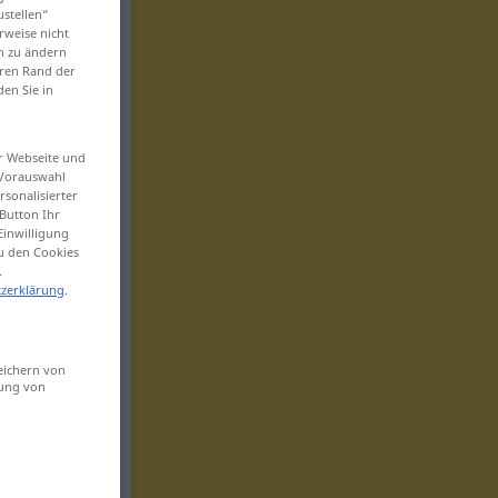
ustellen“
rweise nicht
en zu ändern
eren Rand der
den Sie in
er Webseite und
 Vorauswahl
sonalisierter
Button Ihr
Einwilligung
zu den Cookies
.
zerklärung
.
eichern von
sung von