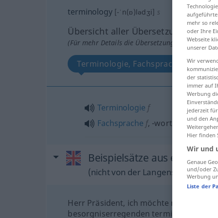
Technologie
terminology
[-ˈn(ɒ)lədʒi]
s
aufgeführte
mehr so rel
Übersicht aller Übersetzungen
oder Ihre E
Webseite kli
(Für mehr Details die Übersetzung anklicken/an
unserer Dat
Wir verwend
Terminologie, Fachsprache
kommunizier
der statist
immer auf I
Werbung die
Einverständ
Terminologie
f
jederzeit f
und den Anp
Fachsprache
f
,
-wortschatz
m
Weitergehen
Hier finden
Wir und 
Beispielsätze aus externen
Genaue Geol
und/oder Zu
(nicht von der Langenscheidt Reda
Werbung und
Liste der P
Herr Präsident, ich möchte mit einer
besorgniserregenden terminologischen