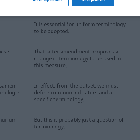
rather worried.
It is essential for uniform terminology
to be adopted.
iese
That latter amendment proposes a
change in terminology to be used in
this measure.
nsamen
In effect, from the outset, we must
inologie
define common indicators and a
specific terminology.
 nur um
But this is probably just a question of
terminology.