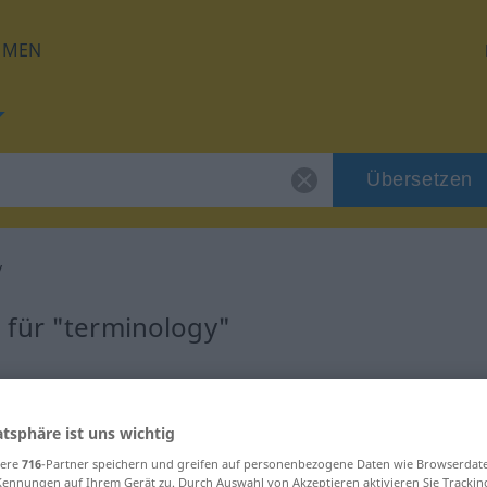
HMEN
Übersetzen
y
 für "terminology"
tzung
atsphäre ist uns wichtig
sere
716
-Partner speichern und greifen auf personenbezogene Daten wie Browserdat
Kennungen auf Ihrem Gerät zu. Durch Auswahl von Akzeptieren aktivieren Sie Trackin