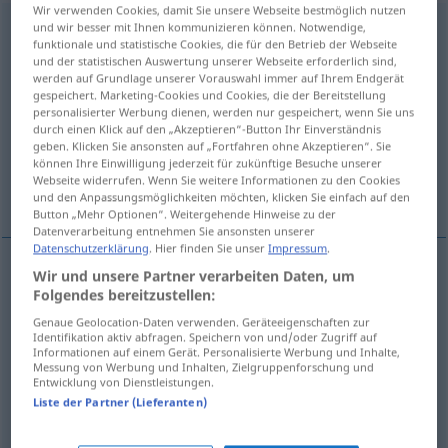
Wir verwenden Cookies, damit Sie unsere Webseite bestmöglich nutzen
Fachsprache
und wir besser mit Ihnen kommunizieren können. Notwendige,
f
funktionale und statistische Cookies, die für den Betrieb der Webseite
und der statistischen Auswertung unserer Webseite erforderlich sind,
Übersicht aller Übersetzungen
werden auf Grundlage unserer Vorauswahl immer auf Ihrem Endgerät
(Für mehr Details die Übersetzung anklicken/antippen)
gespeichert. Marketing-Cookies und Cookies, die der Bereitstellung
personalisierter Werbung dienen, werden nur gespeichert, wenn Sie uns
durch einen Klick auf den „Akzeptieren“-Button Ihr Einverständnis
jargon
cant
geben. Klicken Sie ansonsten auf „Fortfahren ohne Akzeptieren“. Sie
können Ihre Einwilligung jederzeit für zukünftige Besuche unserer
Webseite widerrufen. Wenn Sie weitere Informationen zu den Cookies
technical language, terminology
und den Anpassungsmöglichkeiten möchten, klicken Sie einfach auf den
Button „Mehr Optionen“. Weitergehende Hinweise zu der
Datenverarbeitung entnehmen Sie ansonsten unserer
Datenschutzerklärung
. Hier finden Sie unser
Impressum
.
Wir und unsere Partner verarbeiten Daten, um
technical
(
od
professional)
language
Folgendes bereitzustellen:
Genaue Geolocation-Daten verwenden. Geräteeigenschaften zur
Fachsprache
einer Berufsgruppe etc
LING
Identifikation aktiv abfragen. Speichern von und/oder Zugriff auf
Informationen auf einem Gerät. Personalisierte Werbung und Inhalte,
Messung von Werbung und Inhalten, Zielgruppenforschung und
(technical
od
professional)
terminology
Entwicklung von Dienstleistungen.
Liste der Partner (Lieferanten)
Fachsprache
einer Berufsgruppe etc
LING