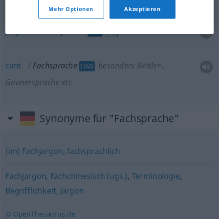
Mehr Optionen
Akzeptieren
jargon
Fachsprache
LING
PEJ
cant
Fachsprache
besonders Bettler-,
LING
Gaunersprache etc
Synonyme für "Fachsprache"
(im) Fachjargon
,
fachsprachlich
Fachjargon
,
Fachchinesisch (ugs.)
,
Terminologie
,
Begrifflichkeit
,
Jargon
© OpenThesaurus.de