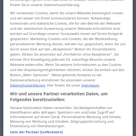
finden Sie in unserer Datenschutzerklärung.
Übersicht aller Übersetzungen
Wir verwenden Cookies, damit Sie unsere Webseite bestmöglich nutzen
und wir besser mit Ihnen kommunizieren können. Notwendige,
(Für mehr Details die Übersetzung anklicken/antippen)
funktionale und statistische Cookies, die für den Betrieb der Webseite
und der statistischen Auswertung unserer Webseite erforderlich sind,
schmähend, spottend, höhnisch
werden auf Grundlage unserer Vorauswahl immer auf Ihrem Endgerät
gespeichert. Marketing-Cookies und Cookies, die der Bereitstellung
personalisierter Werbung dienen, werden nur gespeichert, wenn Sie uns
tadelnd, verweisend, vorwurfsvoll
durch einen Klick auf den „Akzeptieren“-Button Ihr Einverständnis
geben. Klicken Sie ansonsten auf „Fortfahren ohne Akzeptieren“. Sie
können Ihre Einwilligung jederzeit für zukünftige Besuche unserer
Webseite widerrufen. Wenn Sie weitere Informationen zu den Cookies
und den Anpassungsmöglichkeiten möchten, klicken Sie einfach auf den
Button „Mehr Optionen“. Weitergehende Hinweise zu der
schmähend
, spottend,
höhnisch
taunting
Datenverarbeitung entnehmen Sie ansonsten unserer
Datenschutzerklärung
. Hier finden Sie unser
Impressum
.
Wir und unsere Partner verarbeiten Daten, um
Folgendes bereitzustellen:
tadelnd
, verweisend,
vorwurfsvoll
taunting
Genaue Geolocation-Daten verwenden. Geräteeigenschaften zur
reproaching
Identifikation aktiv abfragen. Speichern von und/oder Zugriff auf
Informationen auf einem Gerät. Personalisierte Werbung und Inhalte,
Messung von Werbung und Inhalten, Zielgruppenforschung und
Entwicklung von Dienstleistungen.
Liste der Partner (Lieferanten)