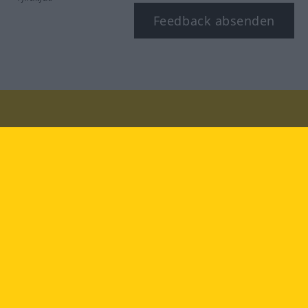
Feedback absenden
Besuchen Sie uns auf:
facebook
YouTube
Instagram
Langenscheidt
NUTZUNGSBEDINGUNGEN