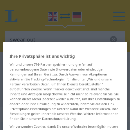
Ihre Privatsphäre ist uns wichtig
Englisch-Deutsch Wörterbuch
swear out
Wir und unsere
716
-Partner speichern und greifen auf
Englisch-Deutsch Übersetzung für
personenbezogene Daten wie Browserdaten oder eindeutige
Kennungen auf Ihrem Gerät zu. Durch Auswahl von Akzeptieren
"swear out"
aktivieren Sie Tracking-Technologien für die unter „Wir und unsere
Partner verarbeiten Daten, um Ihnen Dienste bereitzustellen“
aufgeführten Zwecke. Wenn Tracker deaktiviert sind, sind manche
Inhalte und Anzeigen möglicherweise nicht mehr so relevant für Sie. Sie
"swear out" Deutsch Übersetzung
können dieses Menü jederzeit wieder aufrufen, um Ihre Einstellungen zu
ändern oder Ihre Einwilligung zu widerrufen, indem Sie auf den Link
Privatsphäre-Einstellungen am unteren Rand der Webseite klicken. Ihre
„swear out“
: transitive verb
Einstellungen gelten innerhalb unseres Website. Weitere Informationen
finden Sie in unserer Datenschutzerklärung.
Wir verwenden Cookies, damit Sie unsere Webseite bestmöglich nutzen
swear out
v/t