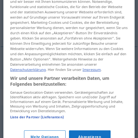
und wir besser mit Ihnen kommunizieren können. Notwendige,
funktionale und statistische Cookies, die für den Betrieb der Webseite
Übersicht aller Übersetzungen
und der statistischen Auswertung unserer Webseite erforderlich sind,
werden auf Grundlage unserer Vorauswahl immer auf Ihrem Endgerät
(Für mehr Details die Übersetzung anklicken/antippen)
gespeichert. Marketing-Cookies und Cookies, die der Bereitstellung
personalisierter Werbung dienen, werden nur gespeichert, wenn Sie uns
durch eidliche Strafanzeige erwirken
durch einen Klick auf den „Akzeptieren“-Button Ihr Einverständnis
geben. Klicken Sie ansonsten auf „Fortfahren ohne Akzeptieren“. Sie
können Ihre Einwilligung jederzeit für zukünftige Besuche unserer
Webseite widerrufen. Wenn Sie weitere Informationen zu den Cookies
und den Anpassungsmöglichkeiten möchten, klicken Sie einfach auf den
Button „Mehr Optionen“. Weitergehende Hinweise zu der
durch eidliche
Strafanzeige
erwirken
swear out
Datenverarbeitung entnehmen Sie ansonsten unserer
Datenschutzerklärung
. Hier finden Sie unser
Impressum
.
warrant
JUR
US
Wir und unsere Partner verarbeiten Daten, um
Folgendes bereitzustellen:
Genaue Geolocation-Daten verwenden. Geräteeigenschaften zur
Synonyme für "swear out"
Identifikation aktiv abfragen. Speichern von und/oder Zugriff auf
Informationen auf einem Gerät. Personalisierte Werbung und Inhalte,
Messung von Werbung und Inhalten, Zielgruppenforschung und
Entwicklung von Dienstleistungen.
Liste der Partner (Lieferanten)
process
,
serve
© Princeton University
Mehr Optionen
Akzeptieren