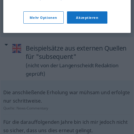
subsequent
endorser
Mehr Optionen
Akzeptieren
Nach-,
Hintermann
Beispielsätze aus externen Quellen
für "subsequent"
(nicht von der Langenscheidt Redaktion
geprüft)
Die anschließende Erholung war mühsam und erfolgte
nur schrittweise.
Quelle:
News-Commentary
Für die darauffolgenden Jahre bin ich mir jedoch nicht
so sicher, dass uns dies erneut gelingt.