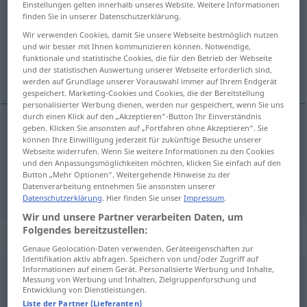
Einstellungen gelten innerhalb unseres Website. Weitere Informationen
finden Sie in unserer Datenschutzerklärung.
Übersicht aller Übersetzungen
Wir verwenden Cookies, damit Sie unsere Webseite bestmöglich nutzen
(Für mehr Details die Übersetzung anklicken/antippen)
und wir besser mit Ihnen kommunizieren können. Notwendige,
funktionale und statistische Cookies, die für den Betrieb der Webseite
und der statistischen Auswertung unserer Webseite erforderlich sind,
nachfolgend, nachträglich, später, Nach…
werden auf Grundlage unserer Vorauswahl immer auf Ihrem Endgerät
gespeichert. Marketing-Cookies und Cookies, die der Bereitstellung
personalisierter Werbung dienen, werden nur gespeichert, wenn Sie uns
durch einen Klick auf den „Akzeptieren“-Button Ihr Einverständnis
geben. Klicken Sie ansonsten auf „Fortfahren ohne Akzeptieren“. Sie
können Ihre Einwilligung jederzeit für zukünftige Besuche unserer
(nach)folgend,
nachträglich
,
später
, Nach…
Webseite widerrufen. Wenn Sie weitere Informationen zu den Cookies
und den Anpassungsmöglichkeiten möchten, klicken Sie einfach auf den
subsequent
zeitlich
u.
räumlich
Button „Mehr Optionen“. Weitergehende Hinweise zu der
Datenverarbeitung entnehmen Sie ansonsten unserer
Datenschutzerklärung
. Hier finden Sie unser
Impressum
.
Wir und unsere Partner verarbeiten Daten, um
Folgendes bereitzustellen:
Beispielsätze für "subsequent"
Genaue Geolocation-Daten verwenden. Geräteeigenschaften zur
Identifikation aktiv abfragen. Speichern von und/oder Zugriff auf
Informationen auf einem Gerät. Personalisierte Werbung und Inhalte,
Messung von Werbung und Inhalten, Zielgruppenforschung und
subsequent events vindicated his
policy
Entwicklung von Dienstleistungen.
spätere Ereignisse gaben seiner
Politik
recht
Liste der Partner (Lieferanten)