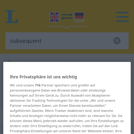
Englisch-Deutsch Wörterbuch
subsequent
Englisch-Deutsch Übersetzung für
Ihre Privatsphäre ist uns wichtig
"subsequent"
Wir und unsere
716
-Partner speichern und greifen auf
personenbezogene Daten wie Browserdaten oder eindeutige
Kennungen auf Ihrem Gerät zu. Durch Auswahl von Akzeptieren
"subsequent" Deutsch Übersetzung
aktivieren Sie Tracking-Technologien für die unter „Wir und unsere
Partner verarbeiten Daten, um Ihnen Dienste bereitzustellen“
aufgeführten Zwecke. Wenn Tracker deaktiviert sind, sind manche
Inhalte und Anzeigen möglicherweise nicht mehr so relevant für Sie. Sie
„subsequent“
: adjective
können dieses Menü jederzeit wieder aufrufen, um Ihre Einstellungen zu
ändern oder Ihre Einwilligung zu widerrufen, indem Sie auf den Link
Privatsphäre-Einstellungen am unteren Rand der Webseite klicken. Ihre
subsequent
adj