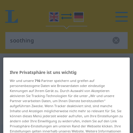
Englisch-Deutsch Wörterbuch
soothing
Englisch-Deutsch Übersetzung für
Ihre Privatsphäre ist uns wichtig
"soothing"
Wir und unsere
716
-Partner speichern und greifen auf
personenbezogene Daten wie Browserdaten oder eindeutige
Kennungen auf Ihrem Gerät zu. Durch Auswahl von Akzeptieren
aktivieren Sie Tracking-Technologien für die unter „Wir und unsere
"soothing" Deutsch Übersetzung
Partner verarbeiten Daten, um Ihnen Dienste bereitzustellen“
aufgeführten Zwecke. Wenn Tracker deaktiviert sind, sind manche
Inhalte und Anzeigen möglicherweise nicht mehr so relevant für Sie. Sie
„soothing“
: adjective
können dieses Menü jederzeit wieder aufrufen, um Ihre Einstellungen zu
ändern oder Ihre Einwilligung zu widerrufen, indem Sie auf den Link
Privatsphäre-Einstellungen am unteren Rand der Webseite klicken. Ihre
Einstellungen gelten innerhalb unseres Website. Weitere Informationen
soothing
[ˈsuːðiŋ]
adj