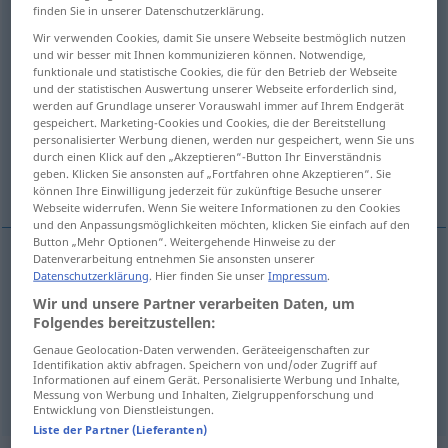
finden Sie in unserer Datenschutzerklärung.
Übersicht aller Übersetzungen
Wir verwenden Cookies, damit Sie unsere Webseite bestmöglich nutzen
und wir besser mit Ihnen kommunizieren können. Notwendige,
(Für mehr Details die Übersetzung anklicken/antippen)
funktionale und statistische Cookies, die für den Betrieb der Webseite
und der statistischen Auswertung unserer Webseite erforderlich sind,
besänftigend, lindernd, wohltuend,
werden auf Grundlage unserer Vorauswahl immer auf Ihrem Endgerät
gespeichert. Marketing-Cookies und Cookies, die der Bereitstellung
angenehm, sanft
personalisierter Werbung dienen, werden nur gespeichert, wenn Sie uns
durch einen Klick auf den „Akzeptieren“-Button Ihr Einverständnis
geben. Klicken Sie ansonsten auf „Fortfahren ohne Akzeptieren“. Sie
sanft, beruhigend
können Ihre Einwilligung jederzeit für zukünftige Besuche unserer
Webseite widerrufen. Wenn Sie weitere Informationen zu den Cookies
und den Anpassungsmöglichkeiten möchten, klicken Sie einfach auf den
Button „Mehr Optionen“. Weitergehende Hinweise zu der
Datenverarbeitung entnehmen Sie ansonsten unserer
Datenschutzerklärung
. Hier finden Sie unser
Impressum
.
besänftigend,
lindernd
,
wohltuend
,
angenehm
,
Wir und unsere Partner verarbeiten Daten, um
sanft
soothing
Folgendes bereitzustellen:
Genaue Geolocation-Daten verwenden. Geräteeigenschaften zur
Identifikation aktiv abfragen. Speichern von und/oder Zugriff auf
Informationen auf einem Gerät. Personalisierte Werbung und Inhalte,
sanft
,
beruhigend
soothing
music
Messung von Werbung und Inhalten, Zielgruppenforschung und
Entwicklung von Dienstleistungen.
Liste der Partner (Lieferanten)