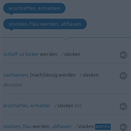
erschlaffen, ermatten
stocken, flau werden, abflauen
schlaff
od
locker
werden
slacken
nachlassen
, (nach)lässig werden
slacken
decrease
erschlaffen
,
ermatten
slacken
tire
stocken
,
flau
werden,
abflauen
slacken
WIRTSCH