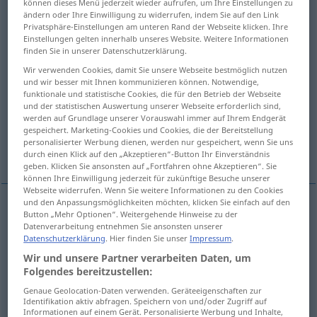
können dieses Menü jederzeit wieder aufrufen, um Ihre Einstellungen zu
ändern oder Ihre Einwilligung zu widerrufen, indem Sie auf den Link
Übersicht aller Übersetzungen
Privatsphäre-Einstellungen am unteren Rand der Webseite klicken. Ihre
Einstellungen gelten innerhalb unseres Website. Weitere Informationen
(Für mehr Details die Übersetzung anklicken/antippen)
finden Sie in unserer Datenschutzerklärung.
Wir verwenden Cookies, damit Sie unsere Webseite bestmöglich nutzen
lockern, locker machen, entspannen
und wir besser mit Ihnen kommunizieren können. Notwendige,
funktionale und statistische Cookies, die für den Betrieb der Webseite
und der statistischen Auswertung unserer Webseite erforderlich sind,
verlangsamen, verzögern, langsamer werden
werden auf Grundlage unserer Vorauswahl immer auf Ihrem Endgerät
gespeichert. Marketing-Cookies und Cookies, die der Bereitstellung
personalisierter Werbung dienen, werden nur gespeichert, wenn Sie uns
vermindern, mäßigen
durch einen Klick auf den „Akzeptieren“-Button Ihr Einverständnis
geben. Klicken Sie ansonsten auf „Fortfahren ohne Akzeptieren“. Sie
können Ihre Einwilligung jederzeit für zukünftige Besuche unserer
Webseite widerrufen. Wenn Sie weitere Informationen zu den Cookies
und den Anpassungsmöglichkeiten möchten, klicken Sie einfach auf den
Button „Mehr Optionen“. Weitergehende Hinweise zu der
lockern
,
locker
machen
,
entspannen
slacken
Datenverarbeitung entnehmen Sie ansonsten unserer
Datenschutzerklärung
. Hier finden Sie unser
Impressum
.
Wir und unsere Partner verarbeiten Daten, um
Folgendes bereitzustellen:
Genaue Geolocation-Daten verwenden. Geräteeigenschaften zur
verlangsamen
,
verzögern
, langsamer werden
Identifikation aktiv abfragen. Speichern von und/oder Zugriff auf
Informationen auf einem Gerät. Personalisierte Werbung und Inhalte,