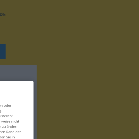
DE
en oder
g-
ustellen“
rweise nicht
en zu ändern
eren Rand der
den Sie in