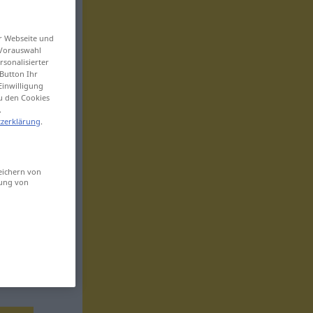
er Webseite und
 Vorauswahl
sonalisierter
Button Ihr
Einwilligung
zu den Cookies
.
zerklärung
.
eichern von
sung von