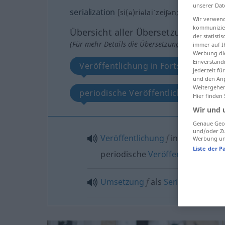
unserer Dat
serialization
[si(ə)riəlaiˈzeiʃən; -liˈz-]
s
Wir verwend
kommunizier
Übersicht aller Übersetzungen
der statist
(Für mehr Details die Übersetzung anklicken/an
immer auf I
Werbung die
Einverständ
Veröffentlichung in Fortsetzungen
jederzeit f
und den Anp
Weitergehen
periodische Veröffentlichung
Hier finden
Wir und 
Genaue Geol
und/oder Zu
Veröffentlichung
f
in Fortsetzun
Werbung und
Liste der P
periodische
Veröffentlichung
Umsetzung
f
als
Serie