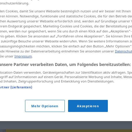
enschutzerklärung.
en Cookies, damit Sie unsere Webseite bestmöglich nutzen und wir besser mit Ihnen
en können. Notwendige, funktionale und statistische Cookies, die für den Betrieb d
ischen Auswertung unserer Webseite erforderlich sind, werden auf Grundlage unserer
tippen)
hrem Endgerät gespeichert. Marketing-Cookies und Cookies, die der Bereitstellung per
nen, werden nur gespeichert, wenn Sie uns durch einen Klick auf den „Akzeptieren“-
nis geben. Klicken Sie ansonsten auf „Fortfahren ohne Akzeptieren“. Sie können Ihre 
Umsetzung als Serie
ür zukünftige Besuche unserer Webseite widerrufen. Wenn Sie weitere Informationen 
assungsmöglichkeiten möchten, klicken Sie einfach auf den Button „Mehr Optionen“
de Hinweise zu der Datenverarbeitung entnehmen Sie ansonsten unserer
Datenschut
 Sie unser
Impressum
.
unsere Partner verarbeiten Daten, um Folgendes bereitzustellen:
ocation-Daten verwenden. Geräteeigenschaften zur Identifikation aktiv abfragen. Sp
griff auf Informationen auf einem Gerät. Personalisierte Werbung und Inhalte, Mes
gen,
serialization
 Inhalten, Zielgruppenforschung und Entwicklung von Dienstleistungen.
artner (Lieferanten)
serialization
Mehr Optionen
Akzeptieren
TV