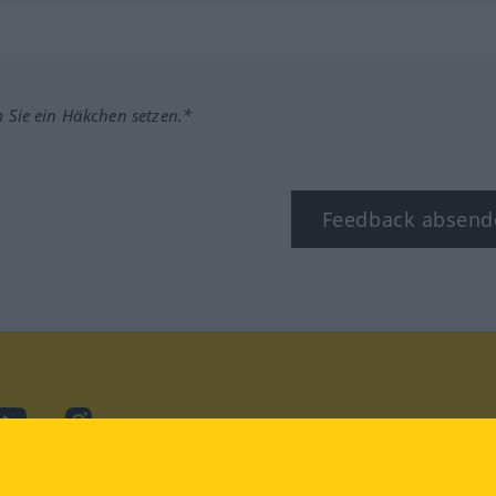
m Sie ein Häkchen setzen.*
Feedback absend
ook
YouTube
Instagram