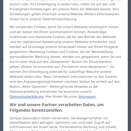
ändern oder Ihre Einwilligung zu widerrufen, indem Sie auf den Link
Privatsphäre-Einstellungen am unteren Rand der Webseite klicken. Ihre
Übersicht aller Übersetzungen
Einstellungen gelten innerhalb unseres Website. Weitere Informationen
(Für mehr Details die Übersetzung anklicken/antippen)
finden Sie in unserer Datenschutzerklärung.
Wir verwenden Cookies, damit Sie unsere Webseite bestmöglich nutzen
ländlich, vom Lande herkommend, Land…
und wir besser mit Ihnen kommunizieren können. Notwendige,
funktionale und statistische Cookies, die für den Betrieb der Webseite
und der statistischen Auswertung unserer Webseite erforderlich sind,
landwirtschaftlich, Ackerbau…
werden auf Grundlage unserer Vorauswahl immer auf Ihrem Endgerät
gespeichert. Marketing-Cookies und Cookies, die der Bereitstellung
personalisierter Werbung dienen, werden nur gespeichert, wenn Sie uns
durch einen Klick auf den „Akzeptieren“-Button Ihr Einverständnis
geben. Klicken Sie ansonsten auf „Fortfahren ohne Akzeptieren“. Sie
können Ihre Einwilligung jederzeit für zukünftige Besuche unserer
ländlich
, vom Lande (herkommend), Land…
Webseite widerrufen. Wenn Sie weitere Informationen zu den Cookies
und den Anpassungsmöglichkeiten möchten, klicken Sie einfach auf den
rural
Button „Mehr Optionen“. Weitergehende Hinweise zu der
Datenverarbeitung entnehmen Sie ansonsten unserer
Datenschutzerklärung
. Hier finden Sie unser
Impressum
.
Wir und unsere Partner verarbeiten Daten, um
Folgendes bereitzustellen:
landwirtschaftlich
, Ackerbau…
rural
agricultural
Genaue Geolocation-Daten verwenden. Geräteeigenschaften zur
Identifikation aktiv abfragen. Speichern von und/oder Zugriff auf
Informationen auf einem Gerät. Personalisierte Werbung und Inhalte,
syn
bucolic
rural
→ siehe „
“