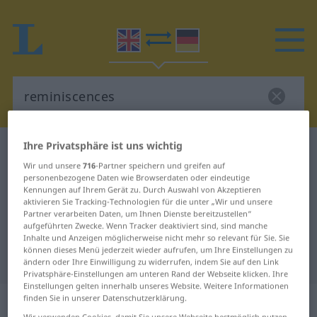
Ihre Privatsphäre ist uns wichtig
Englisch-Deutsch Wörterbuch
reminiscences
Wir und unsere
716
-Partner speichern und greifen auf
Englisch-Deutsch Übersetzung für
personenbezogene Daten wie Browserdaten oder eindeutige
Kennungen auf Ihrem Gerät zu. Durch Auswahl von Akzeptieren
"reminiscences"
aktivieren Sie Tracking-Technologien für die unter „Wir und unsere
Partner verarbeiten Daten, um Ihnen Dienste bereitzustellen“
aufgeführten Zwecke. Wenn Tracker deaktiviert sind, sind manche
"reminiscences" Deutsch
Inhalte und Anzeigen möglicherweise nicht mehr so relevant für Sie. Sie
können dieses Menü jederzeit wieder aufrufen, um Ihre Einstellungen zu
Übersetzung
ändern oder Ihre Einwilligung zu widerrufen, indem Sie auf den Link
Privatsphäre-Einstellungen am unteren Rand der Webseite klicken. Ihre
Einstellungen gelten innerhalb unseres Website. Weitere Informationen
„reminiscences“
: plural
finden Sie in unserer Datenschutzerklärung.
Wir verwenden Cookies, damit Sie unsere Webseite bestmöglich nutzen