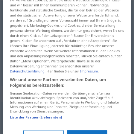
und wir besser mit Ihnen kommunizieren können. Notwendige,
reminiscences
[remɪˈnɪsnsɪz]
pl
funktionale und statistische Cookies, die für den Betrieb der Webseite
und der statistischen Auswertung unserer Webseite erforderlich sind,
Übersicht aller Übersetzungen
werden auf Grundlage unserer Vorauswahl immer auf Ihrem Endgerät
gespeichert. Marketing-Cookies und Cookies, die der Bereitstellung
(Für mehr Details die Übersetzung anklicken/antippen)
personalisierter Werbung dienen, werden nur gespeichert, wenn Sie uns
durch einen Klick auf den „Akzeptieren“-Button Ihr Einverständnis
Erinnerungen
geben. Klicken Sie ansonsten auf „Fortfahren ohne Akzeptieren“. Sie
können Ihre Einwilligung jederzeit für zukünftige Besuche unserer
Webseite widerrufen. Wenn Sie weitere Informationen zu den Cookies
und den Anpassungsmöglichkeiten möchten, klicken Sie einfach auf den
Button „Mehr Optionen“. Weitergehende Hinweise zu der
Datenverarbeitung entnehmen Sie ansonsten unserer
Erinnerungen
pl
(
of
an
)
reminiscences
Datenschutzerklärung
. Hier finden Sie unser
Impressum
.
Wir und unsere Partner verarbeiten Daten, um
Folgendes bereitzustellen:
Beispielsätze für "reminiscences"
Genaue Geolocation-Daten verwenden. Geräteeigenschaften zur
Identifikation aktiv abfragen. Speichern von und/oder Zugriff auf
Informationen auf einem Gerät. Personalisierte Werbung und Inhalte,
Messung von Werbung und Inhalten, Zielgruppenforschung und
Entwicklung von Dienstleistungen.
to
publish
one’s
reminiscences
Liste der Partner (Lieferanten)
seine
Memoiren
veröffentlichen