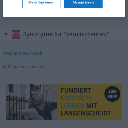
Mehr Optionen
Akzeptieren
to
live
on reminiscences
von seinen Erinnerungen
zehren
Synonyme für "reminiscences"
recollection
,
recall
© Princeton University