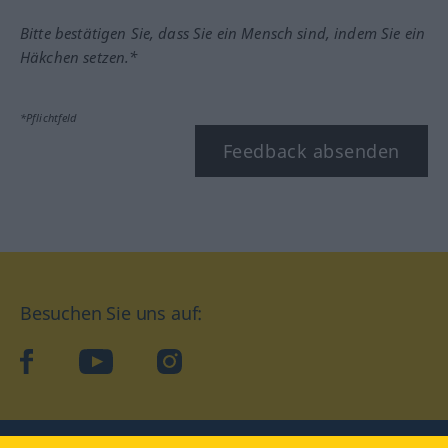
Bitte bestätigen Sie, dass Sie ein Mensch sind, indem Sie ein
Häkchen setzen.*
*Pflichtfeld
Feedback absenden
Besuchen Sie uns auf:
facebook
YouTube
Instagram