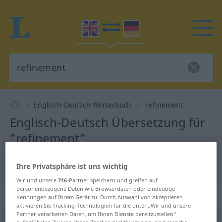
Englisch-Deutsch Wörterbuch
refinement
Englisch-Deutsch Übersetzung für
"refinement"
"refinement" Deutsch Übersetzung
Ihre Privatsphäre ist uns wichtig
Wir und unsere
716
-Partner speichern und greifen auf
personenbezogene Daten wie Browserdaten oder eindeutige
„refinement“
: noun
Kennungen auf Ihrem Gerät zu. Durch Auswahl von Akzeptieren
aktivieren Sie Tracking-Technologien für die unter „Wir und unsere
Partner verarbeiten Daten, um Ihnen Dienste bereitzustellen“
refinement
s