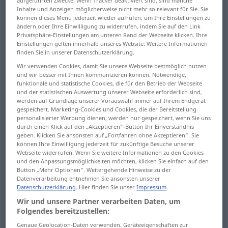
aufgeführten Zwecke. Wenn Tracker deaktiviert sind, sind manche
Inhalte und Anzeigen möglicherweise nicht mehr so relevant für Sie. Sie
Übersicht aller Übersetzungen
können dieses Menü jederzeit wieder aufrufen, um Ihre Einstellungen zu
ändern oder Ihre Einwilligung zu widerrufen, indem Sie auf den Link
(Für mehr Details die Übersetzung anklicken/antippen)
Privatsphäre-Einstellungen am unteren Rand der Webseite klicken. Ihre
Einstellungen gelten innerhalb unseres Website. Weitere Informationen
Feinheit, Vornehmheit, vornehmes gebildetes
finden Sie in unserer Datenschutzerklärung.
Wesen
Wir verwenden Cookies, damit Sie unsere Webseite bestmöglich nutzen
und wir besser mit Ihnen kommunizieren können. Notwendige,
funktionale und statistische Cookies, die für den Betrieb der Webseite
Verfeinerung, Hoch- Höherentwicklung
und der statistischen Auswertung unserer Webseite erforderlich sind,
werden auf Grundlage unserer Vorauswahl immer auf Ihrem Endgerät
gespeichert. Marketing-Cookies und Cookies, die der Bereitstellung
personalisierter Werbung dienen, werden nur gespeichert, wenn Sie uns
Raffinesse
durch einen Klick auf den „Akzeptieren“-Button Ihr Einverständnis
geben. Klicken Sie ansonsten auf „Fortfahren ohne Akzeptieren“. Sie
können Ihre Einwilligung jederzeit für zukünftige Besuche unserer
Verfeinerung, Verbesserung
Webseite widerrufen. Wenn Sie weitere Informationen zu den Cookies
Vervollkommnung
und den Anpassungsmöglichkeiten möchten, klicken Sie einfach auf den
Button „Mehr Optionen“. Weitergehende Hinweise zu der
Datenverarbeitung entnehmen Sie ansonsten unserer
Feinheit
Klügelei, Spitzfindigkeit
Datenschutzerklärung
. Hier finden Sie unser
Impressum
.
Wir und unsere Partner verarbeiten Daten, um
Folgendes bereitzustellen:
Raffinierung, Läuterung
Kultiviertheit
Genaue Geolocation-Daten verwenden. Geräteeigenschaften zur