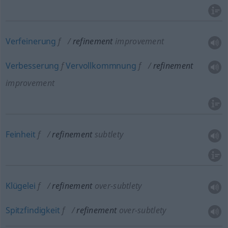
Verfeinerung
f
refinement
improvement
Verbesserung
f
Vervollkommnung
f
refinement
improvement
Feinheit
f
refinement
subtlety
Klügelei
f
refinement
over-subtlety
Spitzfindigkeit
f
refinement
over-subtlety