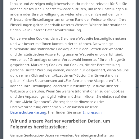
Inhalte und Anzeigen möglicherweise nicht mehr so relevant für Sie. Sie
können dieses Menü jederzeit wieder aufrufen, um Ihre Einstellungen zu
Übersicht aller Übersetzungen
ändern oder Ihre Einwilligung zu widerrufen, indem Sie auf den Link
(Für mehr Details die Übersetzung anklicken/antippen)
Privatsphäre-Einstellungen am unteren Rand der Webseite klicken. Ihre
Einstellungen gelten innerhalb unseres Website. Weitere Informationen
finden Sie in unserer Datenschutzerklärung.
Rezession, Wirtschaftsflaute,
Wir verwenden Cookies, damit Sie unsere Webseite bestmöglich nutzen
vorübergehender Rückgang
und wir besser mit Ihnen kommunizieren können. Notwendige,
funktionale und statistische Cookies, die für den Betrieb der Webseite
und der statistischen Auswertung unserer Webseite erforderlich sind,
Zurück-, Abtreten, Rücktritt
werden auf Grundlage unserer Vorauswahl immer auf Ihrem Endgerät
gespeichert. Marketing-Cookies und Cookies, die der Bereitstellung
personalisierter Werbung dienen, werden nur gespeichert, wenn Sie uns
Ein-, Ausbuchtung
Auszug
durch einen Klick auf den „Akzeptieren“-Button Ihr Einverständnis
geben. Klicken Sie ansonsten auf „Fortfahren ohne Akzeptieren“. Sie
können Ihre Einwilligung jederzeit für zukünftige Besuche unserer
Webseite widerrufen. Wenn Sie weitere Informationen zu den Cookies
und den Anpassungsmöglichkeiten möchten, klicken Sie einfach auf den
Button „Mehr Optionen“. Weitergehende Hinweise zu der
Rezession
f
recession
besonders
WIRTSCH
US
Datenverarbeitung entnehmen Sie ansonsten unserer
Datenschutzerklärung
. Hier finden Sie unser
Impressum
.
Wirtschaftsflaute
f
recession
besonders
WIRTSCH
Wir und unsere Partner verarbeiten Daten, um
Folgendes bereitzustellen:
US
Genaue Geolocation-Daten verwenden. Geräteeigenschaften zur