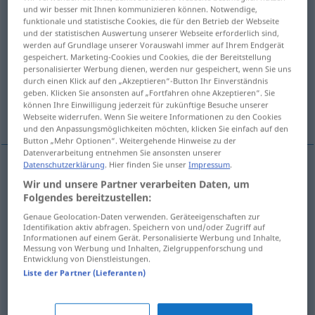
und wir besser mit Ihnen kommunizieren können. Notwendige,
funktionale und statistische Cookies, die für den Betrieb der Webseite
Übersicht aller Übersetzungen
und der statistischen Auswertung unserer Webseite erforderlich sind,
(Für mehr Details die Übersetzung anklicken/antippen)
werden auf Grundlage unserer Vorauswahl immer auf Ihrem Endgerät
gespeichert. Marketing-Cookies und Cookies, die der Bereitstellung
personalisierter Werbung dienen, werden nur gespeichert, wenn Sie uns
Kätzchen, Mieze
durch einen Klick auf den „Akzeptieren“-Button Ihr Einverständnis
geben. Klicken Sie ansonsten auf „Fortfahren ohne Akzeptieren“. Sie
können Ihre Einwilligung jederzeit für zukünftige Besuche unserer
Verschiedenfarbige Weide
Webseite widerrufen. Wenn Sie weitere Informationen zu den Cookies
und den Anpassungsmöglichkeiten möchten, klicken Sie einfach auf den
Button „Mehr Optionen“. Weitergehende Hinweise zu der
Datenverarbeitung entnehmen Sie ansonsten unserer
Datenschutzerklärung
. Hier finden Sie unser
Impressum
.
Mieze(kätzchen
n
)
f
pussycat
pussy
Wir und unsere Partner verarbeiten Daten, um
Folgendes bereitzustellen:
Kätzchen
n
pussycat
pussy
Genaue Geolocation-Daten verwenden. Geräteeigenschaften zur
Identifikation aktiv abfragen. Speichern von und/oder Zugriff auf
Informationen auf einem Gerät. Personalisierte Werbung und Inhalte,
Messung von Werbung und Inhalten, Zielgruppenforschung und
Entwicklung von Dienstleistungen.
Verschiedenfarbige
Weide
pussycat
Salix
BOT
Liste der Partner (Lieferanten)
discolor