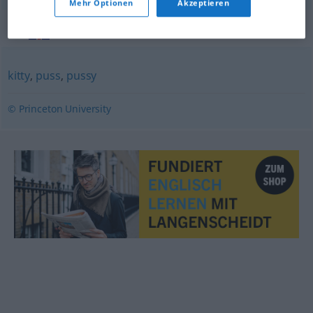
Mehr Optionen
Akzeptieren
Synonyme für "pussycat"
kitty
,
puss
,
pussy
© Princeton University