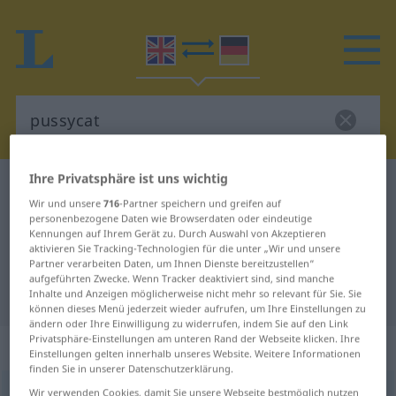
Ihre Privatsphäre ist uns wichtig
Englisch-Deutsch Wörterbuch
pussycat
Wir und unsere
716
-Partner speichern und greifen auf
Englisch-Deutsch Übersetzung für
personenbezogene Daten wie Browserdaten oder eindeutige
Kennungen auf Ihrem Gerät zu. Durch Auswahl von Akzeptieren
"pussycat"
aktivieren Sie Tracking-Technologien für die unter „Wir und unsere
Partner verarbeiten Daten, um Ihnen Dienste bereitzustellen“
aufgeführten Zwecke. Wenn Tracker deaktiviert sind, sind manche
"pussycat" Deutsch Übersetzung
Inhalte und Anzeigen möglicherweise nicht mehr so relevant für Sie. Sie
können dieses Menü jederzeit wieder aufrufen, um Ihre Einstellungen zu
ändern oder Ihre Einwilligung zu widerrufen, indem Sie auf den Link
Privatsphäre-Einstellungen am unteren Rand der Webseite klicken. Ihre
„pussycat“
: noun
Einstellungen gelten innerhalb unseres Website. Weitere Informationen
finden Sie in unserer Datenschutzerklärung.
pussycat
Wir verwenden Cookies, damit Sie unsere Webseite bestmöglich nutzen
[ˈpusikæt]
s