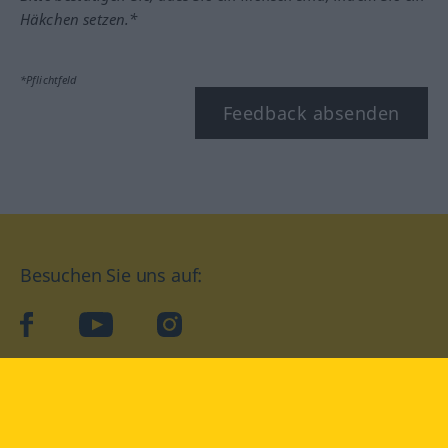
Häkchen setzen.*
*Pflichtfeld
Feedback absenden
Besuchen Sie uns auf:
facebook
YouTube
Instagram
Langenscheidt