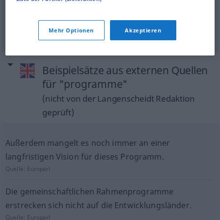
current
affairs programme
Magazin(sendung)
Mehr Optionen
Akzeptieren
Beispielsätze aus externen Quellen
für "programme"
(nicht von der Langenscheidt Redaktion
geprüft)
Außerdem mangelt es noch immer an einer
langfristigen Vision für dieses Programm.
Quelle:
Europarl
Die gemeinschaftlichen Rahmenprogramme
erstrecken sich nicht auf die Entwicklungsländer.
Quelle:
Europarl