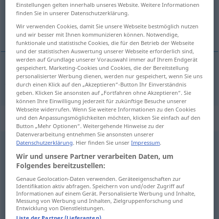
Einstellungen gelten innerhalb unseres Website. Weitere Informationen
finden Sie in unserer Datenschutzerklärung.
Übersicht aller Übersetzungen
Wir verwenden Cookies, damit Sie unsere Webseite bestmöglich nutzen
(Für mehr Details die Übersetzung anklicken/antippen)
und wir besser mit Ihnen kommunizieren können. Notwendige,
funktionale und statistische Cookies, die für den Betrieb der Webseite
und der statistischen Auswertung unserer Webseite erforderlich sind,
werden auf Grundlage unserer Vorauswahl immer auf Ihrem Endgerät
gespeichert. Marketing-Cookies und Cookies, die der Bereitstellung
personalisierter Werbung dienen, werden nur gespeichert, wenn Sie uns
für
besonders
program
programme
→ siehe „
“
BR
durch einen Klick auf den „Akzeptieren“-Button Ihr Einverständnis
geben. Klicken Sie ansonsten auf „Fortfahren ohne Akzeptieren“. Sie
können Ihre Einwilligung jederzeit für zukünftige Besuche unserer
Webseite widerrufen. Wenn Sie weitere Informationen zu den Cookies
Beispielsätze für "programme"
und den Anpassungsmöglichkeiten möchten, klicken Sie einfach auf den
Button „Mehr Optionen“. Weitergehende Hinweise zu der
Datenverarbeitung entnehmen Sie ansonsten unserer
Datenschutzerklärung
. Hier finden Sie unser
Impressum
.
mentorship
programme
BR
Wir und unsere Partner verarbeiten Daten, um
Mentorenprogramm
n
Folgendes bereitzustellen:
Genaue Geolocation-Daten verwenden. Geräteeigenschaften zur
Identifikation aktiv abfragen. Speichern von und/oder Zugriff auf
digitally
encoded programme
Informationen auf einem Gerät. Personalisierte Werbung und Inhalte,
Messung von Werbung und Inhalten, Zielgruppenforschung und
digital
verschlüsseltes
Programm
Entwicklung von Dienstleistungen.
Liste der Partner (Lieferanten)