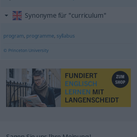
Synonyme für "curriculum"
program
,
programme
,
syllabus
© Princeton University
Sagen Sie uns Ihre Meinung!