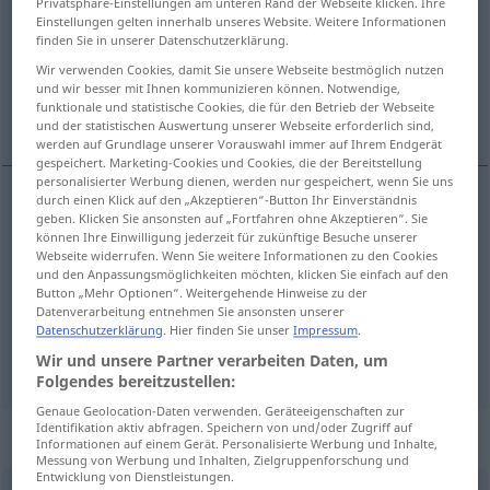
Privatsphäre-Einstellungen am unteren Rand der Webseite klicken. Ihre
Einstellungen gelten innerhalb unseres Website. Weitere Informationen
Übersicht aller Übersetzungen
finden Sie in unserer Datenschutzerklärung.
(Für mehr Details die Übersetzung anklicken/antippen)
Wir verwenden Cookies, damit Sie unsere Webseite bestmöglich nutzen
und wir besser mit Ihnen kommunizieren können. Notwendige,
funktionale und statistische Cookies, die für den Betrieb der Webseite
Studien-, Lehrplan
Kursus, Lehrgang
und der statistischen Auswertung unserer Webseite erforderlich sind,
werden auf Grundlage unserer Vorauswahl immer auf Ihrem Endgerät
gespeichert. Marketing-Cookies und Cookies, die der Bereitstellung
personalisierter Werbung dienen, werden nur gespeichert, wenn Sie uns
durch einen Klick auf den „Akzeptieren“-Button Ihr Einverständnis
geben. Klicken Sie ansonsten auf „Fortfahren ohne Akzeptieren“. Sie
Studien-,
Lehrplan
m
,
-programm
n
curriculum
können Ihre Einwilligung jederzeit für zukünftige Besuche unserer
Webseite widerrufen. Wenn Sie weitere Informationen zu den Cookies
und den Anpassungsmöglichkeiten möchten, klicken Sie einfach auf den
Button „Mehr Optionen“. Weitergehende Hinweise zu der
Kursus
m
curriculum
course
Datenverarbeitung entnehmen Sie ansonsten unserer
Datenschutzerklärung
. Hier finden Sie unser
Impressum
.
Lehrgang
m
curriculum
course
Wir und unsere Partner verarbeiten Daten, um
Folgendes bereitzustellen:
Genaue Geolocation-Daten verwenden. Geräteeigenschaften zur
Identifikation aktiv abfragen. Speichern von und/oder Zugriff auf
Beispielsätze für "curriculum"
Informationen auf einem Gerät. Personalisierte Werbung und Inhalte,
Messung von Werbung und Inhalten, Zielgruppenforschung und
Entwicklung von Dienstleistungen.