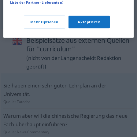
Liste der Partner (Lieferanten)
applicants
are
required
to
hand
in a curriculum vitae
Bewerber
haben
einen
Lebenslauf
vorzulegen
Mehr Optionen
Akzeptieren
Beispielsätze aus externen Quellen
für "curriculum"
(nicht von der Langenscheidt Redaktion
geprüft)
Sie haben einen sehr guten Lehrplan an der
Universität.
Quelle:
Tatoeba
Warum aber will die chinesische Regierung das neue
Fach überhaupt einführen?
Quelle:
News-Commentary