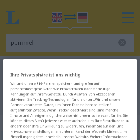
Englisch-Deutsch Wörterbuch
pommel
Ihre Privatsphäre ist uns wichtig
Englisch-Deutsch Übersetzung für
Wir und unsere
716
-Partner speichern und greifen auf
"pommel"
personenbezogene Daten wie Browserdaten oder eindeutige
Kennungen auf Ihrem Gerät zu. Durch Auswahl von Akzeptieren
aktivieren Sie Tracking-Technologien für die unter „Wir und unsere
"pommel" Deutsch Übersetzung
Partner verarbeiten Daten, um Ihnen Dienste bereitzustellen“
aufgeführten Zwecke. Wenn Tracker deaktiviert sind, sind manche
Inhalte und Anzeigen möglicherweise nicht mehr so relevant für Sie. Sie
können dieses Menü jederzeit wieder aufrufen, um Ihre Einstellungen zu
„pommel“
: noun
ändern oder Ihre Einwilligung zu widerrufen, indem Sie auf den Link
Privatsphäre-Einstellungen am unteren Rand der Webseite klicken. Ihre
Einstellungen gelten innerhalb unseres Website. Weitere Informationen
pommel
[ˈpʌml]
s