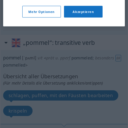
Sattelknopf
m
pommel
on saddle
Mehr Optionen
Akzeptieren
Krispelholz
n
pommel
in tanning
„pommel“
: transitive verb
pommel
[ˈpʌml]
v/t
<
prät
u.
pperf
pommeled
;
besonders
BR
pommelled
>
Übersicht aller Übersetzungen
(Für mehr Details die Übersetzung anklicken/antippen)
schlagen, puffen, mit den Fäusten bearbeiten
krispeln