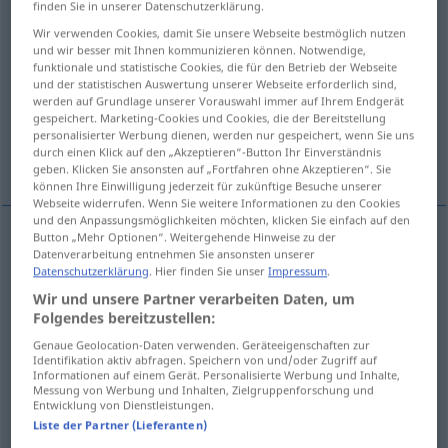
finden Sie in unserer Datenschutzerklärung.
Wir verwenden Cookies, damit Sie unsere Webseite bestmöglich nutzen
Übersicht aller Übersetzungen
und wir besser mit Ihnen kommunizieren können. Notwendige,
(Für mehr Details die Übersetzung anklicken/antippen)
funktionale und statistische Cookies, die für den Betrieb der Webseite
und der statistischen Auswertung unserer Webseite erforderlich sind,
werden auf Grundlage unserer Vorauswahl immer auf Ihrem Endgerät
Knopf, Knauf
Degenknauf
gespeichert. Marketing-Cookies und Cookies, die der Bereitstellung
personalisierter Werbung dienen, werden nur gespeichert, wenn Sie uns
durch einen Klick auf den „Akzeptieren“-Button Ihr Einverständnis
Sattelknopf
Krispelholz
geben. Klicken Sie ansonsten auf „Fortfahren ohne Akzeptieren“. Sie
können Ihre Einwilligung jederzeit für zukünftige Besuche unserer
Webseite widerrufen. Wenn Sie weitere Informationen zu den Cookies
und den Anpassungsmöglichkeiten möchten, klicken Sie einfach auf den
Button „Mehr Optionen“. Weitergehende Hinweise zu der
Datenverarbeitung entnehmen Sie ansonsten unserer
Knopf
m
pommel
on stick, sword
etc
Datenschutzerklärung
. Hier finden Sie unser
Impressum
.
Wir und unsere Partner verarbeiten Daten, um
Knauf
m
pommel
on stick, sword
etc
Folgendes bereitzustellen:
Genaue Geolocation-Daten verwenden. Geräteeigenschaften zur
Identifikation aktiv abfragen. Speichern von und/oder Zugriff auf
Informationen auf einem Gerät. Personalisierte Werbung und Inhalte,
Degenknauf
m
pommel
on dagger
Messung von Werbung und Inhalten, Zielgruppenforschung und
Entwicklung von Dienstleistungen.
Liste der Partner (Lieferanten)