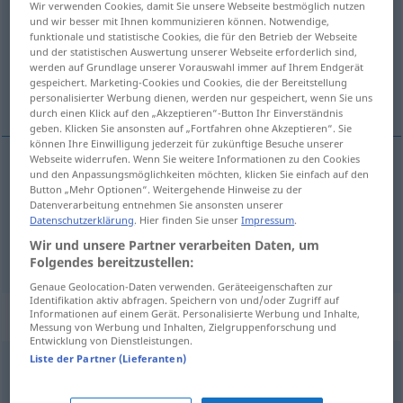
Wir verwenden Cookies, damit Sie unsere Webseite bestmöglich nutzen
und wir besser mit Ihnen kommunizieren können. Notwendige,
Übersicht aller Übersetzungen
funktionale und statistische Cookies, die für den Betrieb der Webseite
und der statistischen Auswertung unserer Webseite erforderlich sind,
(Für mehr Details die Übersetzung anklicken/antippen)
werden auf Grundlage unserer Vorauswahl immer auf Ihrem Endgerät
gespeichert. Marketing-Cookies und Cookies, die der Bereitstellung
Plüsch
samtartige Oberfläche
personalisierter Werbung dienen, werden nur gespeichert, wenn Sie uns
durch einen Klick auf den „Akzeptieren“-Button Ihr Einverständnis
geben. Klicken Sie ansonsten auf „Fortfahren ohne Akzeptieren“. Sie
können Ihre Einwilligung jederzeit für zukünftige Besuche unserer
Webseite widerrufen. Wenn Sie weitere Informationen zu den Cookies
und den Anpassungsmöglichkeiten möchten, klicken Sie einfach auf den
Plüsch
m
plush
Button „Mehr Optionen“. Weitergehende Hinweise zu der
Datenverarbeitung entnehmen Sie ansonsten unserer
Datenschutzerklärung
. Hier finden Sie unser
Impressum
.
Wir und unsere Partner verarbeiten Daten, um
samtartige
Oberfläche
plush
BOT
Folgendes bereitzustellen:
Genaue Geolocation-Daten verwenden. Geräteeigenschaften zur
Identifikation aktiv abfragen. Speichern von und/oder Zugriff auf
„plush“
: adjective
Informationen auf einem Gerät. Personalisierte Werbung und Inhalte,
Messung von Werbung und Inhalten, Zielgruppenforschung und
Entwicklung von Dienstleistungen.
Liste der Partner (Lieferanten)
plush
[plʌʃ]
adj
Übersicht aller Übersetzungen