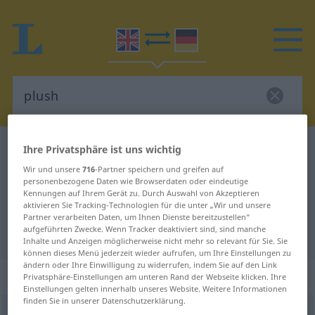
Englisch-Deutsch Wörterbuch
plush
Ihre Privatsphäre ist uns wichtig
Englisch-Deutsch Übersetzung für
Wir und unsere
716
-Partner speichern und greifen auf
personenbezogene Daten wie Browserdaten oder eindeutige
"plush"
Kennungen auf Ihrem Gerät zu. Durch Auswahl von Akzeptieren
aktivieren Sie Tracking-Technologien für die unter „Wir und unsere
Partner verarbeiten Daten, um Ihnen Dienste bereitzustellen“
aufgeführten Zwecke. Wenn Tracker deaktiviert sind, sind manche
"plush" Deutsch Übersetzung
Inhalte und Anzeigen möglicherweise nicht mehr so relevant für Sie. Sie
können dieses Menü jederzeit wieder aufrufen, um Ihre Einstellungen zu
ändern oder Ihre Einwilligung zu widerrufen, indem Sie auf den Link
„plush“
: noun
Privatsphäre-Einstellungen am unteren Rand der Webseite klicken. Ihre
Einstellungen gelten innerhalb unseres Website. Weitere Informationen
finden Sie in unserer Datenschutzerklärung.
plush
[plʌʃ]
s