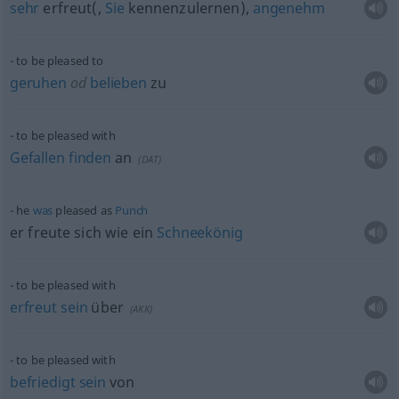
sehr
erfreut(,
Sie
kennenzulernen),
angenehm
to be pleased to
geruhen
od
belieben
zu
to be pleased with
Gefallen
finden
an
(
DAT
)
he
was
pleased as
Punch
er freute sich wie ein
Schneekönig
to be pleased with
erfreut
sein
über
(
AKK
)
to be pleased with
befriedigt
sein
von