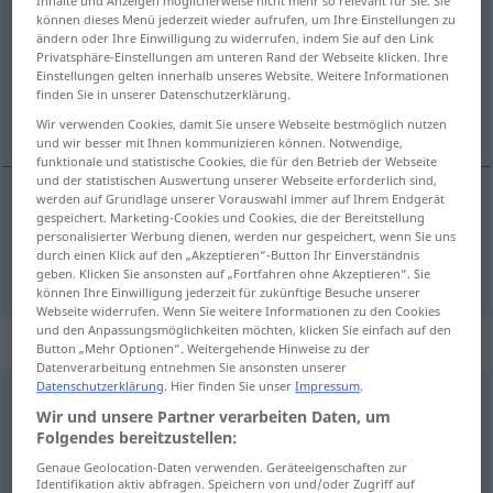
Inhalte und Anzeigen möglicherweise nicht mehr so relevant für Sie. Sie
können dieses Menü jederzeit wieder aufrufen, um Ihre Einstellungen zu
Übersicht aller Übersetzungen
ändern oder Ihre Einwilligung zu widerrufen, indem Sie auf den Link
Privatsphäre-Einstellungen am unteren Rand der Webseite klicken. Ihre
(Für mehr Details die Übersetzung anklicken/antippen)
Einstellungen gelten innerhalb unseres Website. Weitere Informationen
finden Sie in unserer Datenschutzerklärung.
zufrieden, erfreut
Wir verwenden Cookies, damit Sie unsere Webseite bestmöglich nutzen
und wir besser mit Ihnen kommunizieren können. Notwendige,
funktionale und statistische Cookies, die für den Betrieb der Webseite
und der statistischen Auswertung unserer Webseite erforderlich sind,
werden auf Grundlage unserer Vorauswahl immer auf Ihrem Endgerät
gespeichert. Marketing-Cookies und Cookies, die der Bereitstellung
zufrieden
,
erfreut
pleased
personalisierter Werbung dienen, werden nur gespeichert, wenn Sie uns
durch einen Klick auf den „Akzeptieren“-Button Ihr Einverständnis
geben. Klicken Sie ansonsten auf „Fortfahren ohne Akzeptieren“. Sie
können Ihre Einwilligung jederzeit für zukünftige Besuche unserer
Webseite widerrufen. Wenn Sie weitere Informationen zu den Cookies
und den Anpassungsmöglichkeiten möchten, klicken Sie einfach auf den
Beispielsätze für "pleased"
Button „Mehr Optionen“. Weitergehende Hinweise zu der
Datenverarbeitung entnehmen Sie ansonsten unserer
Datenschutzerklärung
. Hier finden Sie unser
Impressum
.
od
I
shall
(
will) be pleased
Wir und unsere Partner verarbeiten Daten, um
Folgendes bereitzustellen:
es
wäre
mir ein
Vergnügen
Genaue Geolocation-Daten verwenden. Geräteeigenschaften zur
Identifikation aktiv abfragen. Speichern von und/oder Zugriff auf