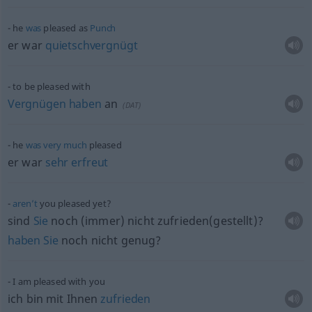
he
was
pleased as
Punch
er war
quietschvergnügt
to be pleased with
Vergnügen
haben
an
(
DAT
)
he
was
very
much
pleased
er war
sehr
erfreut
aren’t
you pleased yet?
sind
Sie
noch (immer) nicht zufrieden(gestellt)?
haben
Sie
noch nicht genug?
I am pleased with you
ich bin mit Ihnen
zufrieden