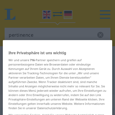
Ihre Privatsphäre ist uns wichtig
Englisch-Deutsch Wörterbuch
pertinence
Wir und unsere
716
-Partner speichern und greifen auf
Englisch-Deutsch Übersetzung für
personenbezogene Daten wie Browserdaten oder eindeutige
Kennungen auf Ihrem Gerät zu. Durch Auswahl von Akzeptieren
"pertinence"
aktivieren Sie Tracking-Technologien für die unter „Wir und unsere
Partner verarbeiten Daten, um Ihnen Dienste bereitzustellen“
aufgeführten Zwecke. Wenn Tracker deaktiviert sind, sind manche
"pertinence" Deutsch Übersetzung
Inhalte und Anzeigen möglicherweise nicht mehr so relevant für Sie. Sie
können dieses Menü jederzeit wieder aufrufen, um Ihre Einstellungen zu
ändern oder Ihre Einwilligung zu widerrufen, indem Sie auf den Link
„pertinence“
Privatsphäre-Einstellungen am unteren Rand der Webseite klicken. Ihre
Einstellungen gelten innerhalb unseres Website. Weitere Informationen
finden Sie in unserer Datenschutzerklärung.
pertinence
[ˈpəː(r)tinəns]
,
a.
pertinency
[-si]
s
Wir verwenden Cookies, damit Sie unsere Webseite bestmöglich nutzen