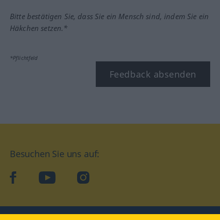
Bitte bestätigen Sie, dass Sie ein Mensch sind, indem Sie ein
Häkchen setzen.*
*Pflichtfeld
Feedback absenden
Besuchen Sie uns auf:
facebook
YouTube
Instagram