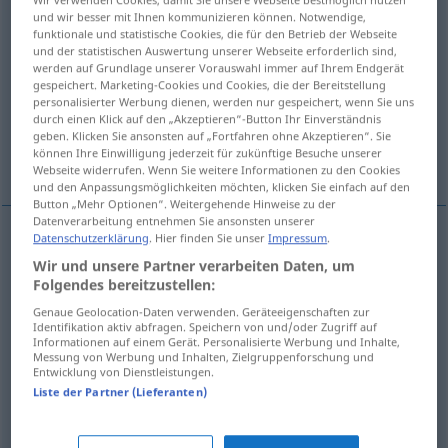
und wir besser mit Ihnen kommunizieren können. Notwendige,
Übersicht aller Übersetzungen
funktionale und statistische Cookies, die für den Betrieb der Webseite
und der statistischen Auswertung unserer Webseite erforderlich sind,
(Für mehr Details die Übersetzung anklicken/antippen)
werden auf Grundlage unserer Vorauswahl immer auf Ihrem Endgerät
gespeichert. Marketing-Cookies und Cookies, die der Bereitstellung
Angemessenheit, Gemäßheit, Schicklichkeit
personalisierter Werbung dienen, werden nur gespeichert, wenn Sie uns
durch einen Klick auf den „Akzeptieren“-Button Ihr Einverständnis
geben. Klicken Sie ansonsten auf „Fortfahren ohne Akzeptieren“. Sie
können Ihre Einwilligung jederzeit für zukünftige Besuche unserer
angemessene Ausdrucksweise
Webseite widerrufen. Wenn Sie weitere Informationen zu den Cookies
und den Anpassungsmöglichkeiten möchten, klicken Sie einfach auf den
Button „Mehr Optionen“. Weitergehende Hinweise zu der
Datenverarbeitung entnehmen Sie ansonsten unserer
Datenschutzerklärung
. Hier finden Sie unser
Impressum
.
Angemessenheit
f
pertinence
appropriateness
Wir und unsere Partner verarbeiten Daten, um
Folgendes bereitzustellen:
Gemäßheit
f
pertinence
appropriateness
Genaue Geolocation-Daten verwenden. Geräteeigenschaften zur
Identifikation aktiv abfragen. Speichern von und/oder Zugriff auf
Informationen auf einem Gerät. Personalisierte Werbung und Inhalte,
Schicklichkeit
f
pertinence
appropriateness
Messung von Werbung und Inhalten, Zielgruppenforschung und
Entwicklung von Dienstleistungen.
Liste der Partner (Lieferanten)