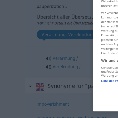
Webseite kli
pauperization
unserer Dat
s
Wir verwend
Übersicht aller Übersetzungen
kommunizier
der statist
(Für mehr Details die Übersetzung anklicken/an
immer auf I
Werbung die
Verarmung, Verelendung
Einverständ
jederzeit f
und den Anp
Weitergehen
Hier finden
Verarmung
f
Wir und 
Verelendung
f
Genaue Geol
und/oder Zu
Werbung und
Liste der P
Synonyme für "pauperizati
impoverishment
penury
,
pauperism
,
need
,
indigence