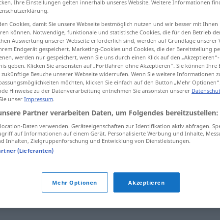
cken. Ihre Einstellungen gelten innerhalb unseres Website. Weitere Informationen fin
enschutzerklärung.
en Cookies, damit Sie unsere Webseite bestmöglich nutzen und wir besser mit Ihnen
en können. Notwendige, funktionale und statistische Cookies, die für den Betrieb d
ischen Auswertung unserer Webseite erforderlich sind, werden auf Grundlage unserer
tippen)
hrem Endgerät gespeichert. Marketing-Cookies und Cookies, die der Bereitstellung per
nen, werden nur gespeichert, wenn Sie uns durch einen Klick auf den „Akzeptieren“-
nis geben. Klicken Sie ansonsten auf „Fortfahren ohne Akzeptieren“. Sie können Ihre 
ür zukünftige Besuche unserer Webseite widerrufen. Wenn Sie weitere Informationen 
assungsmöglichkeiten möchten, klicken Sie einfach auf den Button „Mehr Optionen“
de Hinweise zu der Datenverarbeitung entnehmen Sie ansonsten unserer
Datenschut
 Sie unser
Impressum
.
pauperization
unsere Partner verarbeiten Daten, um Folgendes bereitzustellen:
ocation-Daten verwenden. Geräteeigenschaften zur Identifikation aktiv abfragen. Sp
griff auf Informationen auf einem Gerät. Personalisierte Werbung und Inhalte, Mes
 Inhalten, Zielgruppenforschung und Entwicklung von Dienstleistungen.
artner (Lieferanten)
on"
Mehr Optionen
Akzeptieren