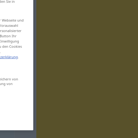
den Sie in
er Webseite und
 Vorauswahl
sonalisierter
Button Ihr
Einwilligung
zu den Cookies
.
zerklärung
.
eichern von
sung von