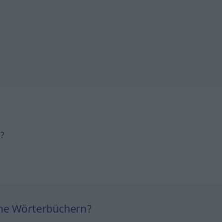
h?
ine Wörterbüchern?