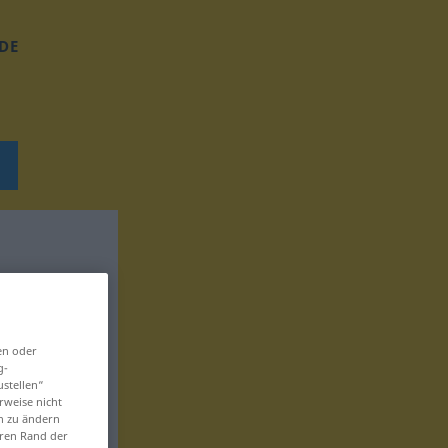
DE
en oder
g-
ustellen“
rweise nicht
en zu ändern
eren Rand der