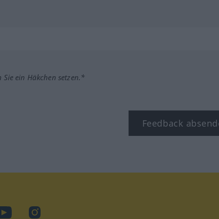
m Sie ein Häkchen setzen.*
Feedback absend
ook
YouTube
Instagram