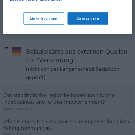
impoverishment
Verarmung
FIG
Mehr Optionen
Akzeptieren
Beispielsätze aus externen Quellen
für "Verarmung"
(nicht von der Langenscheidt Redaktion
geprüft)
Can stability in the region be based upon further
indebtedness and further impoverishment?
Quelle:
Europarl
What is more, the EU's policies are impoverishing local
fishing communities.
Quelle:
Europarl