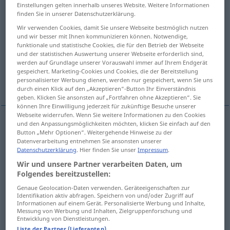
Einstellungen gelten innerhalb unseres Website. Weitere Informationen
finden Sie in unserer Datenschutzerklärung.
Übersicht aller Übersetzungen
Wir verwenden Cookies, damit Sie unsere Webseite bestmöglich nutzen
(Für mehr Details die Übersetzung anklicken/antippen)
und wir besser mit Ihnen kommunizieren können. Notwendige,
funktionale und statistische Cookies, die für den Betrieb der Webseite
impoverishment
depletion
und der statistischen Auswertung unserer Webseite erforderlich sind,
werden auf Grundlage unserer Vorauswahl immer auf Ihrem Endgerät
gespeichert. Marketing-Cookies und Cookies, die der Bereitstellung
personalisierter Werbung dienen, werden nur gespeichert, wenn Sie uns
depletion
impoverishment
durch einen Klick auf den „Akzeptieren“-Button Ihr Einverständnis
geben. Klicken Sie ansonsten auf „Fortfahren ohne Akzeptieren“. Sie
können Ihre Einwilligung jederzeit für zukünftige Besuche unserer
Webseite widerrufen. Wenn Sie weitere Informationen zu den Cookies
und den Anpassungsmöglichkeiten möchten, klicken Sie einfach auf den
Button „Mehr Optionen“. Weitergehende Hinweise zu der
impoverishment
Verarmung
von Menschen
Datenverarbeitung entnehmen Sie ansonsten unserer
Datenschutzerklärung
. Hier finden Sie unser
Impressum
.
Wir und unsere Partner verarbeiten Daten, um
depletion
Verarmung
BIOL
Folgendes bereitzustellen:
Genaue Geolocation-Daten verwenden. Geräteeigenschaften zur
Identifikation aktiv abfragen. Speichern von und/oder Zugriff auf
Informationen auf einem Gerät. Personalisierte Werbung und Inhalte,
Messung von Werbung und Inhalten, Zielgruppenforschung und
Entwicklung von Dienstleistungen.
depletion
Verarmung
ATOM
Liste der Partner (Lieferanten)