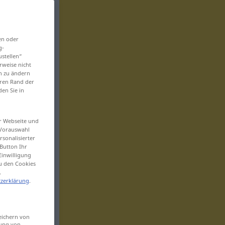
en oder
g-
ustellen“
rweise nicht
en zu ändern
eren Rand der
den Sie in
er Webseite und
 Vorauswahl
sonalisierter
Button Ihr
Einwilligung
zu den Cookies
.
zerklärung
.
eichern von
sung von