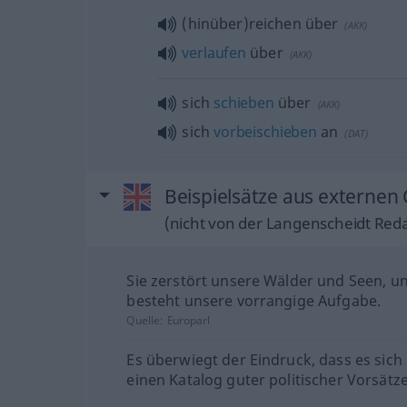
(hinüber)reichen über
(
AKK
)
verlaufen
über
(
AKK
)
sich
schieben
über
(
AKK
)
sich
vorbeischieben
an
(
DAT
)
Beispielsätze aus externen 
(nicht von der Langenscheidt Reda
Sie zerstört unsere Wälder und Seen, u
besteht unsere vorrangige Aufgabe.
Quelle:
Europarl
Es überwiegt der Eindruck, dass es sich
einen Katalog guter politischer Vorsätze