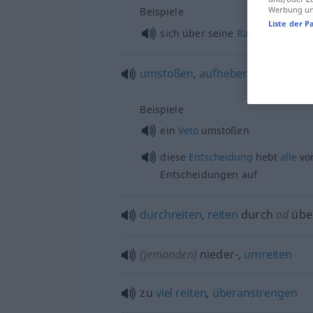
Werbung und
Beispiele
Liste der P
sich über seine
Ratgeber
hinwe
umstoßen
,
aufheben
,
außer
Kraf
Beispiele
ein
Veto
umstoßen
diese
Entscheidung
hebt
alle
vo
Entscheidungen auf
durchreiten
,
reiten
durch
od
übe
(jemanden)
nieder-,
umreiten
zu
viel
reiten
,
überanstrengen