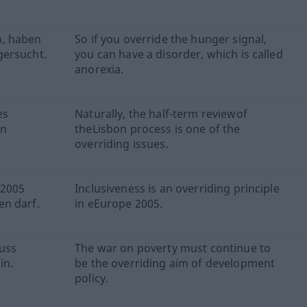
n, haben
So if you override the hunger signal,
gersucht.
you can have a disorder, which is called
anorexia.
es
Naturally, the half-term reviewof
en
theLisbon process is one of the
overriding issues.
 2005
Inclusiveness is an overriding principle
en darf.
in eEurope 2005.
muss
The war on poverty must continue to
in.
be the overriding aim of development
policy.