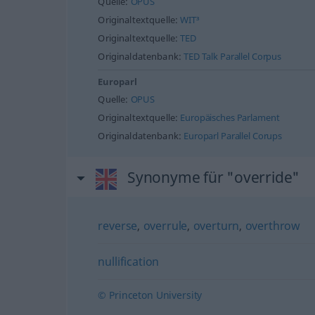
Quelle:
OPUS
Originaltextquelle:
WIT³
Originaltextquelle:
TED
Originaldatenbank:
TED Talk Parallel Corpus
Europarl
Quelle:
OPUS
Originaltextquelle:
Europäisches Parlament
Originaldatenbank:
Europarl Parallel Corups
Synonyme für "override"
reverse
,
overrule
,
overturn
,
overthrow
nullification
© Princeton University