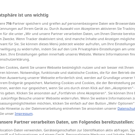
atsphäre ist uns wichtig
sere
716
-Partner speichern und greifen auf personenbezogene Daten wie Browserdat
tippen)
Kennungen auf Ihrem Gerät zu. Durch Auswahl von Akzeptieren aktivieren Sie Trackin
n für die unter „Wir und unsere Partner verarbeiten Daten, um Ihnen Dienste bereitz
etzen
durchreiten, reiten durch über
n Zwecke. Wenn Tracker deaktiviert sind, sind manche Inhalte und Anzeigen mögliche
evant für Sie. Sie können dieses Menü jederzeit wieder aufrufen, um Ihre Einstellung
inwilligung zu widerrufen, indem Sie auf den Link Privatsphäre-Einstellungen am unt
cken. Ihre Einstellungen gelten innerhalb unseres Website. Weitere Informationen fin
ten, überanstrengen
enschutzerklärung.
en Cookies, damit Sie unsere Webseite bestmöglich nutzen und wir besser mit Ihnen
r
sich schieben über, sich vorbeischieben an
en können. Notwendige, funktionale und statistische Cookies, die für den Betrieb d
ischen Auswertung unserer Webseite erforderlich sind, werden auf Grundlage unserer
hrem Endgerät gespeichert. Marketing-Cookies und Cookies, die der Bereitstellung per
inweggehen über
nen, werden nur gespeichert, wenn Sie uns durch einen Klick auf den „Akzeptieren“-
nis geben. Klicken Sie ansonsten auf „Fortfahren ohne Akzeptieren“. Sie können Ihre 
ür zukünftige Besuche unserer Webseite widerrufen. Wenn Sie weitere Informationen 
assungsmöglichkeiten möchten, klicken Sie einfach auf den Button „Mehr Optionen“
de Hinweise zu der Datenverarbeitung entnehmen Sie ansonsten unserer
Datenschut
 Sie unser
Impressum
.
os
override
disregard
FIG
unsere Partner verarbeiten Daten, um Folgendes bereitzustellen:
ocation-Daten verwenden. Geräteeigenschaften zur Identifikation aktiv abfragen. Sp
griff auf Informationen auf einem Gerät. Personalisierte Werbung und Inhalte, Mes