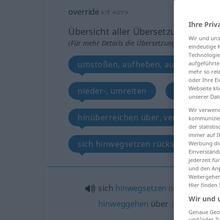
override
v/t
<
irr
>
Ihre Priv
Übersicht aller Übersetzungen
Wir und un
(Für mehr Details die Übersetzung anklicken/an
eindeutige 
Technologie
umstoßen, aufheben, außer Kraft s
aufgeführte
mehr so rel
oder Ihre E
Webseite kli
nieder-, umreiten
zu viel rei
unserer Dat
Wir verwend
hinüberreichen über, verlaufen übe
kommunizier
der statist
immer auf I
sich hinwegsetzen rücksichtslos h
Werbung die
Einverständ
jederzeit f
und den Anp
Weitergehen
Hier finden
sich
hinwegsetzen
od
rücksichtsl
Wir und 
hinweggehen
über
(
AKK
)
Genaue Geol
und/oder Zu