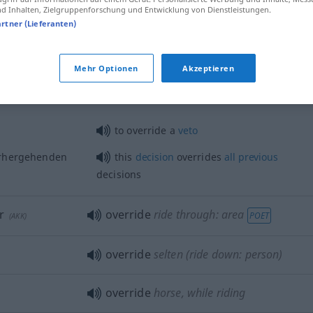
 Inhalten, Zielgruppenforschung und Entwicklung von Dienstleistungen.
artner (Lieferanten)
gsetzen
to override
one’s
advisers
Mehr Optionen
Akzeptieren
t
setzen
override
FIG
to override a
veto
rhergehenden
this
decision
overrides
all
previous
decisions
r
override
ride through: area
POET
(
AKK
)
override
selten
(ride down: person)
override
horse, while riding