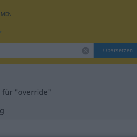
HMEN
Übersetzen
für "override"
ng