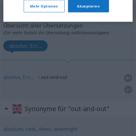
Mehr Optionen
Akzeptieren
out-and-out
adj
Übersicht aller Übersetzungen
(Für mehr Details die Übersetzung anklicken/antippen)
absolut, Erz…
absolut
,
Erz…
out-and-out
Synonyme für "out-and-out"
absolute
,
rank
,
sheer
,
downright