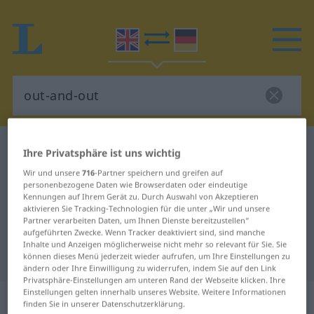
Englisch-Deutsch Wörterbuch
out-and-out
Ihre Privatsphäre ist uns wichtig
Englisch-Deutsch Übersetzung für
Wir und unsere
716
-Partner speichern und greifen auf
personenbezogene Daten wie Browserdaten oder eindeutige
"out-and-out"
Kennungen auf Ihrem Gerät zu. Durch Auswahl von Akzeptieren
aktivieren Sie Tracking-Technologien für die unter „Wir und unsere
Partner verarbeiten Daten, um Ihnen Dienste bereitzustellen“
"out-and-out" Deutsch
aufgeführten Zwecke. Wenn Tracker deaktiviert sind, sind manche
Inhalte und Anzeigen möglicherweise nicht mehr so relevant für Sie. Sie
Übersetzung
können dieses Menü jederzeit wieder aufrufen, um Ihre Einstellungen zu
ändern oder Ihre Einwilligung zu widerrufen, indem Sie auf den Link
Privatsphäre-Einstellungen am unteren Rand der Webseite klicken. Ihre
Einstellungen gelten innerhalb unseres Website. Weitere Informationen
„out-and-out“
: adverb
finden Sie in unserer Datenschutzerklärung.