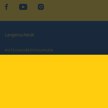
facebook
YouTube
Instagram
Langenscheidt
NUTZUNGSBEDINGUNGEN
DATENSCHUTZBESTIMMUNGEN
IMPRESSUM
PRIVATSPHÄRE-EINSTELLUNGEN
LATEINWÖRTERBUCH MIT CODE
Copyright © 2026 PONS Langenscheidt GmbH, Alle Rechte
vorbehalten.