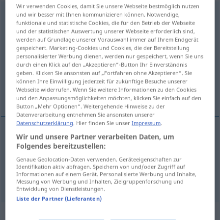
Wir verwenden Cookies, damit Sie unsere Webseite bestmöglich nutzen
out-and-out
adv
und wir besser mit Ihnen kommunizieren können. Notwendige,
funktionale und statistische Cookies, die für den Betrieb der Webseite
und der statistischen Auswertung unserer Webseite erforderlich sind,
Übersicht aller Übersetzungen
werden auf Grundlage unserer Vorauswahl immer auf Ihrem Endgerät
(Für mehr Details die Übersetzung anklicken/antippen)
gespeichert. Marketing-Cookies und Cookies, die der Bereitstellung
personalisierter Werbung dienen, werden nur gespeichert, wenn Sie uns
durch einen Klick auf den „Akzeptieren“-Button Ihr Einverständnis
durch durch, durchaus
geben. Klicken Sie ansonsten auf „Fortfahren ohne Akzeptieren“. Sie
können Ihre Einwilligung jederzeit für zukünftige Besuche unserer
Webseite widerrufen. Wenn Sie weitere Informationen zu den Cookies
ganz gar, völlig, absolut
und den Anpassungsmöglichkeiten möchten, klicken Sie einfach auf den
Button „Mehr Optionen“. Weitergehende Hinweise zu der
Datenverarbeitung entnehmen Sie ansonsten unserer
Datenschutzerklärung
. Hier finden Sie unser
Impressum
.
Wir und unsere Partner verarbeiten Daten, um
durch
u.
durch,
durchaus
out-and-out
Folgendes bereitzustellen:
Genaue Geolocation-Daten verwenden. Geräteeigenschaften zur
Identifikation aktiv abfragen. Speichern von und/oder Zugriff auf
Informationen auf einem Gerät. Personalisierte Werbung und Inhalte,
ganz
u.
gar
,
völlig
,
absolut
out-and-out
Messung von Werbung und Inhalten, Zielgruppenforschung und
Entwicklung von Dienstleistungen.
Liste der Partner (Lieferanten)
„out-and-out“
: adjective