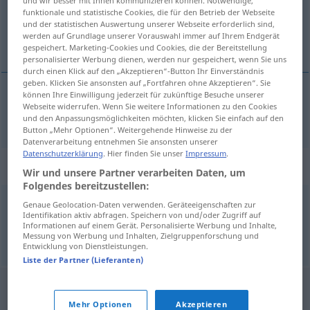
und wir besser mit Ihnen kommunizieren können. Notwendige,
funktionale und statistische Cookies, die für den Betrieb der Webseite
Übersicht aller Übersetzungen
und der statistischen Auswertung unserer Webseite erforderlich sind,
werden auf Grundlage unserer Vorauswahl immer auf Ihrem Endgerät
(Für mehr Details die Übersetzung anklicken/antippen)
gespeichert. Marketing-Cookies und Cookies, die der Bereitstellung
personalisierter Werbung dienen, werden nur gespeichert, wenn Sie uns
durch einen Klick auf den „Akzeptieren“-Button Ihr Einverständnis
geben. Klicken Sie ansonsten auf „Fortfahren ohne Akzeptieren“. Sie
können Ihre Einwilligung jederzeit für zukünftige Besuche unserer
Webseite widerrufen. Wenn Sie weitere Informationen zu den Cookies
nonesuch
nonsuch → siehe „
“
und den Anpassungsmöglichkeiten möchten, klicken Sie einfach auf den
Button „Mehr Optionen“. Weitergehende Hinweise zu der
Datenverarbeitung entnehmen Sie ansonsten unserer
Datenschutzerklärung
. Hier finden Sie unser
Impressum
.
Synonyme für "nonsuch"
Wir und unsere Partner verarbeiten Daten, um
Folgendes bereitzustellen:
Genaue Geolocation-Daten verwenden. Geräteeigenschaften zur
apotheosis
,
ideal
,
paragon
,
nonpareil
,
nonesuch
,
saint
Identifikation aktiv abfragen. Speichern von und/oder Zugriff auf
Informationen auf einem Gerät. Personalisierte Werbung und Inhalte,
Messung von Werbung und Inhalten, Zielgruppenforschung und
© Princeton University
Entwicklung von Dienstleistungen.
Liste der Partner (Lieferanten)
Mehr Optionen
Akzeptieren