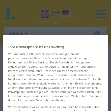
Ihre Privatsphäre ist uns wichtig
Englisch-Deutsch Wörterbuch
nonsuch
Wir und unsere
716
-Partner speichern und greifen auf
personenbezogene Daten wie Browserdaten oder eindeutige
Englisch-Deutsch Übersetzung für
Kennungen auf Ihrem Gerät zu. Durch Auswahl von Akzeptieren
aktivieren Sie Tracking-Technologien für die unter „Wir und unsere
"nonsuch"
Partner verarbeiten Daten, um Ihnen Dienste bereitzustellen“
aufgeführten Zwecke. Wenn Tracker deaktiviert sind, sind manche
Inhalte und Anzeigen möglicherweise nicht mehr so relevant für Sie. Sie
"nonsuch" Deutsch Übersetzung
können dieses Menü jederzeit wieder aufrufen, um Ihre Einstellungen zu
ändern oder Ihre Einwilligung zu widerrufen, indem Sie auf den Link
Privatsphäre-Einstellungen am unteren Rand der Webseite klicken. Ihre
„nonsuch“
Einstellungen gelten innerhalb unseres Website. Weitere Informationen
finden Sie in unserer Datenschutzerklärung.
Wir verwenden Cookies, damit Sie unsere Webseite bestmöglich nutzen
nonsuch