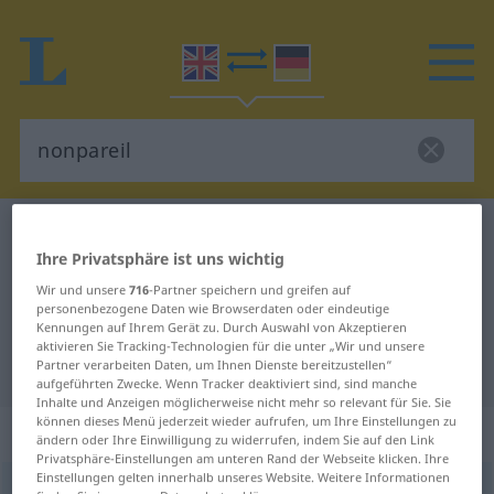
Englisch-Deutsch Wörterbuch
nonpareil
Ihre Privatsphäre ist uns wichtig
Englisch-Deutsch Übersetzung für
Wir und unsere
716
-Partner speichern und greifen auf
"nonpareil"
personenbezogene Daten wie Browserdaten oder eindeutige
Kennungen auf Ihrem Gerät zu. Durch Auswahl von Akzeptieren
aktivieren Sie Tracking-Technologien für die unter „Wir und unsere
"nonpareil" Deutsch Übersetzung
Partner verarbeiten Daten, um Ihnen Dienste bereitzustellen“
aufgeführten Zwecke. Wenn Tracker deaktiviert sind, sind manche
Inhalte und Anzeigen möglicherweise nicht mehr so relevant für Sie. Sie
können dieses Menü jederzeit wieder aufrufen, um Ihre Einstellungen zu
„nonpareil“
: adjective
ändern oder Ihre Einwilligung zu widerrufen, indem Sie auf den Link
Privatsphäre-Einstellungen am unteren Rand der Webseite klicken. Ihre
Einstellungen gelten innerhalb unseres Website. Weitere Informationen
nonpareil
[n(ɒ)npəˈrel]
adj