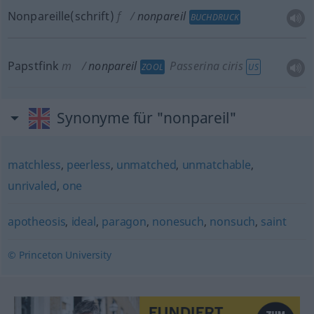
Nonpareille(schrift)
f
nonpareil
BUCHDRUCK
Papstfink
m
nonpareil
Passerina ciris
ZOOL
US
Synonyme für "nonpareil"
matchless
,
peerless
,
unmatched
,
unmatchable
,
unrivaled
,
one
apotheosis
,
ideal
,
paragon
,
nonesuch
,
nonsuch
,
saint
© Princeton University