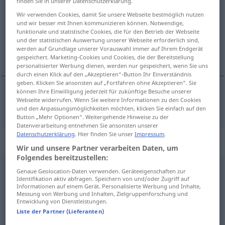
finden Sie in unserer Datenschutzerklärung.
Wir verwenden Cookies, damit Sie unsere Webseite bestmöglich nutzen
Übersicht aller Übersetzungen
und wir besser mit Ihnen kommunizieren können. Notwendige,
(Für mehr Details die Übersetzung anklicken/antippen)
funktionale und statistische Cookies, die für den Betrieb der Webseite
und der statistischen Auswertung unserer Webseite erforderlich sind,
werden auf Grundlage unserer Vorauswahl immer auf Ihrem Endgerät
unvergleichlich, ohnegleichen
gespeichert. Marketing-Cookies und Cookies, die der Bereitstellung
personalisierter Werbung dienen, werden nur gespeichert, wenn Sie uns
durch einen Klick auf den „Akzeptieren“-Button Ihr Einverständnis
geben. Klicken Sie ansonsten auf „Fortfahren ohne Akzeptieren“. Sie
können Ihre Einwilligung jederzeit für zukünftige Besuche unserer
Webseite widerrufen. Wenn Sie weitere Informationen zu den Cookies
unvergleichlich
,
ohnegleichen
nonpareil
und den Anpassungsmöglichkeiten möchten, klicken Sie einfach auf den
Button „Mehr Optionen“. Weitergehende Hinweise zu der
Datenverarbeitung entnehmen Sie ansonsten unserer
Datenschutzerklärung
. Hier finden Sie unser
Impressum
.
„nonpareil“
: noun
Wir und unsere Partner verarbeiten Daten, um
Folgendes bereitzustellen:
nonpareil
[n(ɒ)npəˈrel]
s
Genaue Geolocation-Daten verwenden. Geräteeigenschaften zur
Identifikation aktiv abfragen. Speichern von und/oder Zugriff auf
Übersicht aller Übersetzungen
Informationen auf einem Gerät. Personalisierte Werbung und Inhalte,
Messung von Werbung und Inhalten, Zielgruppenforschung und
(Für mehr Details die Übersetzung anklicken/antippen)
Entwicklung von Dienstleistungen.
Liste der Partner (Lieferanten)
Nonpareille
Nonpareilleschrift