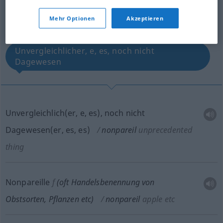
Mehr Optionen
Akzeptieren
Papstfink
Unvergleichlicher, e, es, noch nicht
Dagewesen
Unvergleichlich(er, e, es), noch nicht
Dagewesen(er, es, es)
nonpareil
unprecedented
thing
Nonpareille
f
(
oft
Handelsbenennung von
Obstsorten, Pflanzen
etc
)
nonpareil
apple
etc