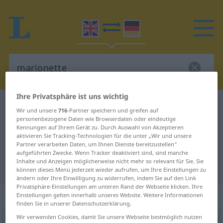
Ihre Privatsphäre ist uns wichtig
Englisch-Deutsch Wörterbuch
marionette
Wir und unsere
716
-Partner speichern und greifen auf
Englisch-Deutsch Übersetzung für
personenbezogene Daten wie Browserdaten oder eindeutige
Kennungen auf Ihrem Gerät zu. Durch Auswahl von Akzeptieren
"marionette"
aktivieren Sie Tracking-Technologien für die unter „Wir und unsere
Partner verarbeiten Daten, um Ihnen Dienste bereitzustellen“
aufgeführten Zwecke. Wenn Tracker deaktiviert sind, sind manche
Inhalte und Anzeigen möglicherweise nicht mehr so relevant für Sie. Sie
"marionette" Deutsch Übersetzung
können dieses Menü jederzeit wieder aufrufen, um Ihre Einstellungen zu
ändern oder Ihre Einwilligung zu widerrufen, indem Sie auf den Link
Privatsphäre-Einstellungen am unteren Rand der Webseite klicken. Ihre
„marionette“
: noun
Einstellungen gelten innerhalb unseres Website. Weitere Informationen
finden Sie in unserer Datenschutzerklärung.
Wir verwenden Cookies, damit Sie unsere Webseite bestmöglich nutzen
marionette
[mæriəˈnet]
s