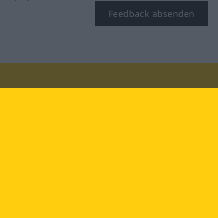
Feedback absenden
Besuchen Sie uns auf:
facebook
YouTube
Instagram
Langenscheidt
NUTZUNGSBEDINGUNGEN