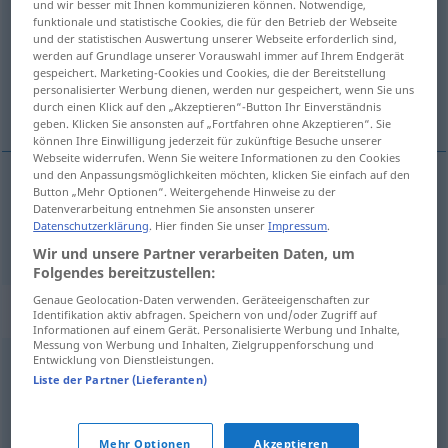
und wir besser mit Ihnen kommunizieren können. Notwendige,
funktionale und statistische Cookies, die für den Betrieb der Webseite
Übersicht aller Übersetzungen
und der statistischen Auswertung unserer Webseite erforderlich sind,
werden auf Grundlage unserer Vorauswahl immer auf Ihrem Endgerät
(Für mehr Details die Übersetzung anklicken/antippen)
gespeichert. Marketing-Cookies und Cookies, die der Bereitstellung
personalisierter Werbung dienen, werden nur gespeichert, wenn Sie uns
Marionette
durch einen Klick auf den „Akzeptieren“-Button Ihr Einverständnis
geben. Klicken Sie ansonsten auf „Fortfahren ohne Akzeptieren“. Sie
können Ihre Einwilligung jederzeit für zukünftige Besuche unserer
Webseite widerrufen. Wenn Sie weitere Informationen zu den Cookies
und den Anpassungsmöglichkeiten möchten, klicken Sie einfach auf den
Button „Mehr Optionen“. Weitergehende Hinweise zu der
Marionette
f
marionette
Datenverarbeitung entnehmen Sie ansonsten unserer
Datenschutzerklärung
. Hier finden Sie unser
Impressum
.
Wir und unsere Partner verarbeiten Daten, um
Folgendes bereitzustellen:
Genaue Geolocation-Daten verwenden. Geräteeigenschaften zur
Synonyme für "marionette"
Identifikation aktiv abfragen. Speichern von und/oder Zugriff auf
Informationen auf einem Gerät. Personalisierte Werbung und Inhalte,
Messung von Werbung und Inhalten, Zielgruppenforschung und
Entwicklung von Dienstleistungen.
puppet
Liste der Partner (Lieferanten)
© Princeton University
Mehr Optionen
Akzeptieren