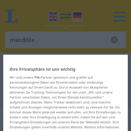
Englisch-Deutsch Wörterbuch
mandible
Ihre Privatsphäre ist uns wichtig
Englisch-Deutsch Übersetzung für
Wir und unsere
716
-Partner speichern und greifen auf
"mandible"
personenbezogene Daten wie Browserdaten oder eindeutige
Kennungen auf Ihrem Gerät zu. Durch Auswahl von Akzeptieren
aktivieren Sie Tracking-Technologien für die unter „Wir und unsere
"mandible" Deutsch Übersetzung
Partner verarbeiten Daten, um Ihnen Dienste bereitzustellen“
aufgeführten Zwecke. Wenn Tracker deaktiviert sind, sind manche
Inhalte und Anzeigen möglicherweise nicht mehr so relevant für Sie. Sie
können dieses Menü jederzeit wieder aufrufen, um Ihre Einstellungen zu
„mandible“
: noun
ändern oder Ihre Einwilligung zu widerrufen, indem Sie auf den Link
Privatsphäre-Einstellungen am unteren Rand der Webseite klicken. Ihre
Einstellungen gelten innerhalb unseres Website. Weitere Informationen
mandible
[ˈmændibl; -də-]
s