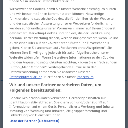
finden Sie in unserer Datenschutzerklärung.
Wir verwenden Cookies, damit Sie unsere Webseite bestmöglich nutzen
Übersicht aller Übersetzungen
und wir besser mit Ihnen kommunizieren können. Notwendige,
(Für mehr Details die Übersetzung anklicken/antippen)
funktionale und statistische Cookies, die für den Betrieb der Webseite
und der statistischen Auswertung unserer Webseite erforderlich sind,
werden auf Grundlage unserer Vorauswahl immer auf Ihrem Endgerät
Kiefer, Kinnbacken
Unterkieferknochen
gespeichert. Marketing-Cookies und Cookies, die der Bereitstellung
personalisierter Werbung dienen, werden nur gespeichert, wenn Sie uns
durch einen Klick auf den „Akzeptieren“-Button Ihr Einverständnis
Mandibel, Unterkiefer
geben. Klicken Sie ansonsten auf „Fortfahren ohne Akzeptieren“. Sie
können Ihre Einwilligung jederzeit für zukünftige Besuche unserer
Webseite widerrufen. Wenn Sie weitere Informationen zu den Cookies
Schnabel, untere Teil des Schnabels, Ober-,
und den Anpassungsmöglichkeiten möchten, klicken Sie einfach auf den
Vorderkiefer
Button „Mehr Optionen“. Weitergehende Hinweise zu der
Datenverarbeitung entnehmen Sie ansonsten unserer
Datenschutzerklärung
. Hier finden Sie unser
Impressum
.
Wir und unsere Partner verarbeiten Daten, um
Folgendes bereitzustellen:
Kiefer
m
mandible
jaw bone
MED
Genaue Geolocation-Daten verwenden. Geräteeigenschaften zur
Identifikation aktiv abfragen. Speichern von und/oder Zugriff auf
Informationen auf einem Gerät. Personalisierte Werbung und Inhalte,
Kinnbacken
m
,
-lade
f
mandible
jaw bone
MED
Messung von Werbung und Inhalten, Zielgruppenforschung und
Entwicklung von Dienstleistungen.
Liste der Partner (Lieferanten)