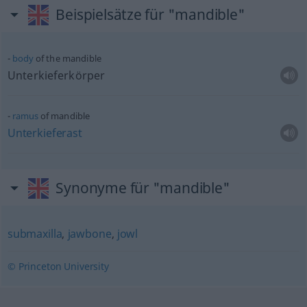
Beispielsätze für "mandible"
body
of the mandible
Unterkieferkörper
ramus
of mandible
Unterkieferast
Synonyme für "mandible"
submaxilla
,
jawbone
,
jowl
© Princeton University