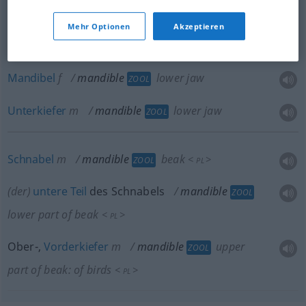
Unterkieferknochen
m
mandible
lower jaw
MED
Mehr Optionen
Akzeptieren
bone
Mandibel
f
mandible
lower jaw
ZOOL
Unterkiefer
m
mandible
lower jaw
ZOOL
Schnabel
m
mandible
beak
<
>
ZOOL
PL
(der)
untere
Teil
des Schnabels
mandible
ZOOL
lower part of beak
<
>
PL
Ober-,
Vorderkiefer
m
mandible
upper
ZOOL
part of beak: of birds
<
>
PL