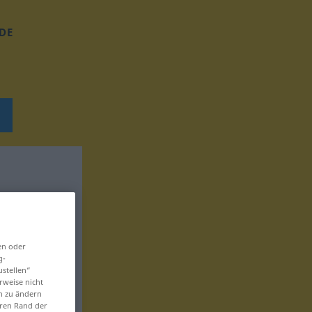
DE
en oder
g-
ustellen“
rweise nicht
en zu ändern
eren Rand der