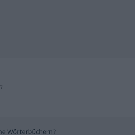
h?
ine Wörterbüchern?