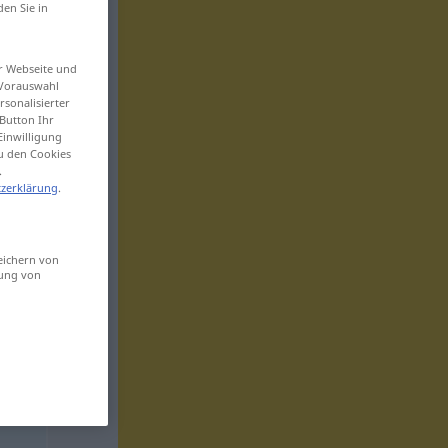
den Sie in
er Webseite und
 Vorauswahl
sonalisierter
Button Ihr
Einwilligung
zu den Cookies
.
zerklärung
.
eichern von
sung von