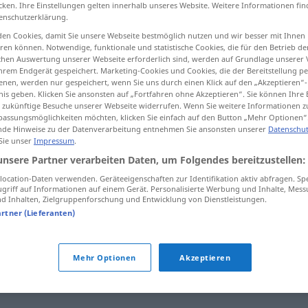
cken. Ihre Einstellungen gelten innerhalb unseres Website. Weitere Informationen fin
enschutzerklärung.
en Cookies, damit Sie unsere Webseite bestmöglich nutzen und wir besser mit Ihnen
en können. Notwendige, funktionale und statistische Cookies, die für den Betrieb d
tippen)
ischen Auswertung unserer Webseite erforderlich sind, werden auf Grundlage unserer
hrem Endgerät gespeichert. Marketing-Cookies und Cookies, die der Bereitstellung per
nen, werden nur gespeichert, wenn Sie uns durch einen Klick auf den „Akzeptieren“-
 Kinnlade
nis geben. Klicken Sie ansonsten auf „Fortfahren ohne Akzeptieren“. Sie können Ihre 
ür zukünftige Besuche unserer Webseite widerrufen. Wenn Sie weitere Informationen 
assungsmöglichkeiten möchten, klicken Sie einfach auf den Button „Mehr Optionen“
de Hinweise zu der Datenverarbeitung entnehmen Sie ansonsten unserer
Datenschut
 Sie unser
Impressum
.
jawbone
MED
ZOOL
unsere Partner verarbeiten Daten, um Folgendes bereitzustellen:
ocation-Daten verwenden. Geräteeigenschaften zur Identifikation aktiv abfragen. Sp
griff auf Informationen auf einem Gerät. Personalisierte Werbung und Inhalte, Mes
 Inhalten, Zielgruppenforschung und Entwicklung von Dienstleistungen.
artner (Lieferanten)
Mehr Optionen
Akzeptieren