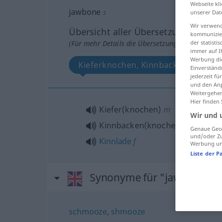
Webseite kli
jawbone
s
unserer Dat
Wir verwend
Übersicht aller Übersetzungen
kommunizier
(Für mehr Details die Übersetzung anklicken/an
der statist
immer auf I
Werbung die
Kieferknochen, Kinnbackenknochen,
Einverständ
jederzeit f
und den Anp
Weitergehen
Hier finden
Kiefer(knochen)
m
Wir und 
Kinnbacken(knochen)
m
Genaue Geol
und/oder Zu
Kinnlade
f
Werbung und
Liste der P
Synonyme für "jawbone"
schmooze
,
shmooze