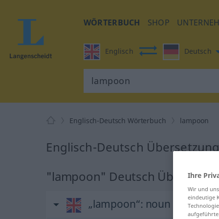
WÖRTERBUCH
SHOP
UNTERNE
Englisch
Deutsch
Englisch-Deutsch Wörterbuch
lampoon
Englisch-Deutsch Übersetzung
"lampoon" Deutsch Übersetzu
Ihre Priv
Wir und un
eindeutige 
„lampoon“
: noun
Technologie
aufgeführte