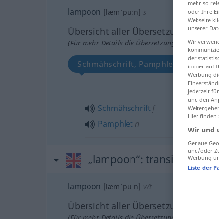
mehr so rel
lampoon
[læmˈpuːn]
s
oder Ihre E
Webseite kli
unserer Dat
Übersicht aller Übersetzungen
Wir verwend
(Für mehr Details die Übersetzung anklicken/an
kommunizier
der statist
Schmähschrift, Pamphlet
immer auf I
Werbung die
Einverständ
jederzeit f
und den Anp
Schmähschrift
f
Weitergehen
Hier finden
Pamphlet
n
Wir und 
Genaue Geol
und/oder Zu
„lampoon“
: transitive verb
Werbung und
Liste der P
lampoon
[læmˈpuːn]
v/t
Übersicht aller Übersetzungen
(Für mehr Details die Übersetzung anklicken/an