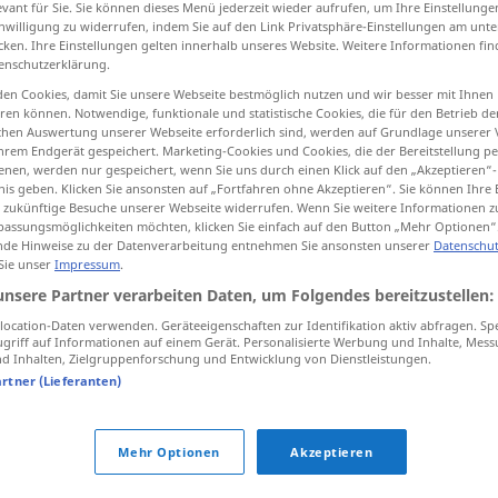
evant für Sie. Sie können dieses Menü jederzeit wieder aufrufen, um Ihre Einstellung
inwilligung zu widerrufen, indem Sie auf den Link Privatsphäre-Einstellungen am unt
cken. Ihre Einstellungen gelten innerhalb unseres Website. Weitere Informationen fin
enschutzerklärung.
en Cookies, damit Sie unsere Webseite bestmöglich nutzen und wir besser mit Ihnen
tippen)
en können. Notwendige, funktionale und statistische Cookies, die für den Betrieb d
ischen Auswertung unserer Webseite erforderlich sind, werden auf Grundlage unserer
hrem Endgerät gespeichert. Marketing-Cookies und Cookies, die der Bereitstellung per
nen, werden nur gespeichert, wenn Sie uns durch einen Klick auf den „Akzeptieren“-
nis geben. Klicken Sie ansonsten auf „Fortfahren ohne Akzeptieren“. Sie können Ihre 
ür zukünftige Besuche unserer Webseite widerrufen. Wenn Sie weitere Informationen 
assungsmöglichkeiten möchten, klicken Sie einfach auf den Button „Mehr Optionen“
lampoon
de Hinweise zu der Datenverarbeitung entnehmen Sie ansonsten unserer
Datenschut
 Sie unser
Impressum
.
unsere Partner verarbeiten Daten, um Folgendes bereitzustellen:
ocation-Daten verwenden. Geräteeigenschaften zur Identifikation aktiv abfragen. Sp
griff auf Informationen auf einem Gerät. Personalisierte Werbung und Inhalte, Mes
 Inhalten, Zielgruppenforschung und Entwicklung von Dienstleistungen.
artner (Lieferanten)
Mehr Optionen
Akzeptieren
tippen)