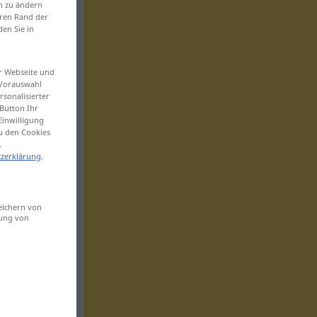
en zu ändern
eren Rand der
den Sie in
er Webseite und
 Vorauswahl
sonalisierter
Button Ihr
Einwilligung
zu den Cookies
.
zerklärung
.
eichern von
sung von