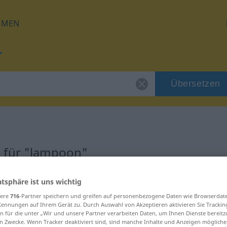
HMEN
Übersetzen
 für "lampoon"
ng
atsphäre ist uns wichtig
sere
716
-Partner speichern und greifen auf personenbezogene Daten wie Browserdat
Kennungen auf Ihrem Gerät zu. Durch Auswahl von Akzeptieren aktivieren Sie Trackin
n für die unter „Wir und unsere Partner verarbeiten Daten, um Ihnen Dienste bereitz
n Zwecke. Wenn Tracker deaktiviert sind, sind manche Inhalte und Anzeigen mögliche