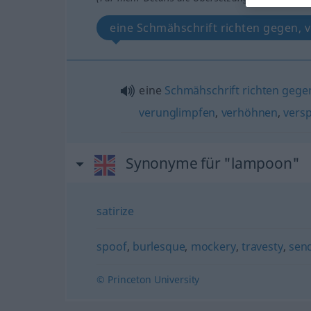
eine Schmähschrift richten gegen,
eine
Schmähschrift
richten
gege
verunglimpfen
,
verhöhnen
,
vers
Synonyme für "lampoon"
satirize
spoof
,
burlesque
,
mockery
,
travesty
,
sen
© Princeton University