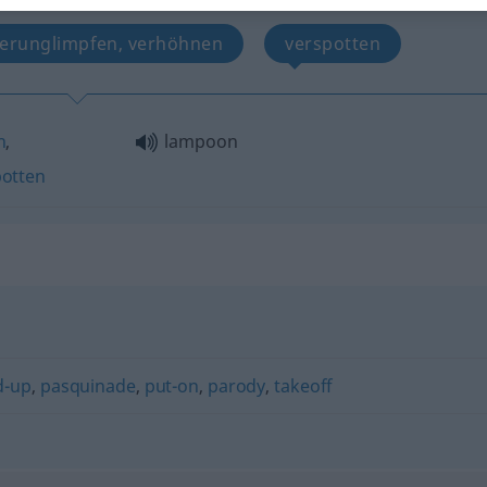
 verunglimpfen, verhöhnen
verspotten
n
,
lampoon
potten
d-up
,
pasquinade
,
put-on
,
parody
,
takeoff