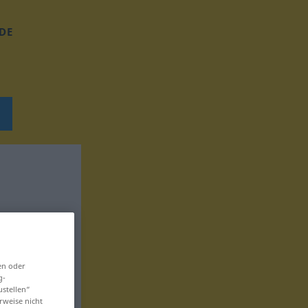
DE
en oder
g-
ustellen“
rweise nicht