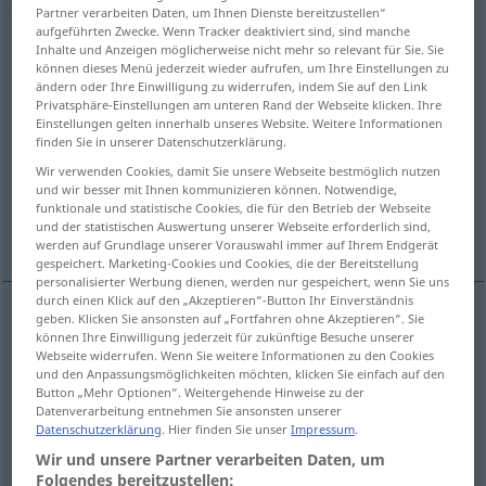
Partner verarbeiten Daten, um Ihnen Dienste bereitzustellen“
aufgeführten Zwecke. Wenn Tracker deaktiviert sind, sind manche
Übersicht aller Übersetzungen
Inhalte und Anzeigen möglicherweise nicht mehr so relevant für Sie. Sie
(Für mehr Details die Übersetzung anklicken/antippen)
können dieses Menü jederzeit wieder aufrufen, um Ihre Einstellungen zu
ändern oder Ihre Einwilligung zu widerrufen, indem Sie auf den Link
Privatsphäre-Einstellungen am unteren Rand der Webseite klicken. Ihre
klimpern, klirren, klingeln, rasseln
Einstellungen gelten innerhalb unseres Website. Weitere Informationen
finden Sie in unserer Datenschutzerklärung.
klingeln
Wir verwenden Cookies, damit Sie unsere Webseite bestmöglich nutzen
und wir besser mit Ihnen kommunizieren können. Notwendige,
funktionale und statistische Cookies, die für den Betrieb der Webseite
und der statistischen Auswertung unserer Webseite erforderlich sind,
sich reimen, staben, gleichklingen
werden auf Grundlage unserer Vorauswahl immer auf Ihrem Endgerät
gespeichert. Marketing-Cookies und Cookies, die der Bereitstellung
personalisierter Werbung dienen, werden nur gespeichert, wenn Sie uns
durch einen Klick auf den „Akzeptieren“-Button Ihr Einverständnis
geben. Klicken Sie ansonsten auf „Fortfahren ohne Akzeptieren“. Sie
können Ihre Einwilligung jederzeit für zukünftige Besuche unserer
klimpern
,
klirren
,
klingeln
,
rasseln
jingle
coins
Webseite widerrufen. Wenn Sie weitere Informationen zu den Cookies
und den Anpassungsmöglichkeiten möchten, klicken Sie einfach auf den
etc
Button „Mehr Optionen“. Weitergehende Hinweise zu der
Datenverarbeitung entnehmen Sie ansonsten unserer
Datenschutzerklärung
. Hier finden Sie unser
Impressum
.
klingeln
jingle
verse, rhyme
Wir und unsere Partner verarbeiten Daten, um
Folgendes bereitzustellen: