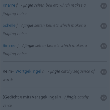
Knarre
f
jingle
selten
bell
etc
which makes a
jingling noise
Schelle
f
jingle
selten
bell
etc
which makes a
jingling noise
Bimmel
f
jingle
selten
bell
etc
which makes a
jingling noise
Reim-,
Wortgeklingel
n
jingle
catchy sequence of
words
(Gedicht
n
mit) Versgeklingel
n
jingle
catchy
verse