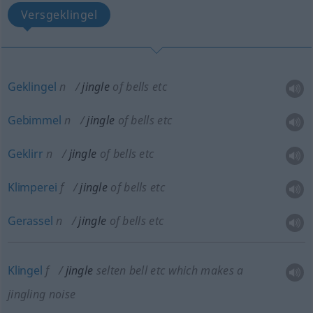
Versgeklingel
Geklingel
n
jingle
of bells
etc
Gebimmel
n
jingle
of bells
etc
Geklirr
n
jingle
of bells
etc
Klimperei
f
jingle
of bells
etc
Gerassel
n
jingle
of bells
etc
Klingel
f
jingle
selten
bell
etc
which makes a
jingling noise