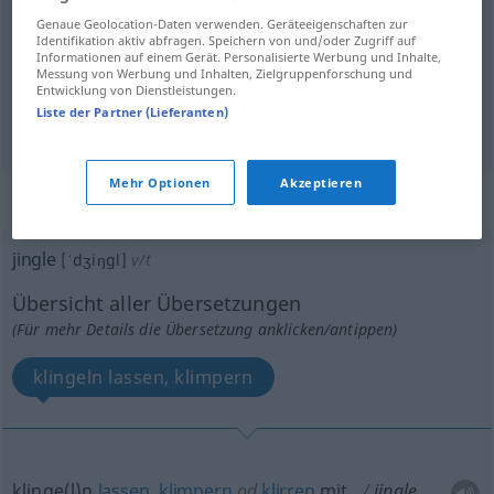
Genaue Geolocation-Daten verwenden. Geräteeigenschaften zur
Identifikation aktiv abfragen. Speichern von und/oder Zugriff auf
Informationen auf einem Gerät. Personalisierte Werbung und Inhalte,
Messung von Werbung und Inhalten, Zielgruppenforschung und
sich
reimen
, staben, gleichklingen
jingle
selten
Entwicklung von Dienstleistungen.
Liste der Partner (Lieferanten)
(rhyme)
Mehr Optionen
Akzeptieren
„jingle“
: transitive verb
jingle
[ˈdʒiŋgl]
v/t
Übersicht aller Übersetzungen
(Für mehr Details die Übersetzung anklicken/antippen)
klingeln lassen, klimpern
klinge(l)n
lassen
,
klimpern
od
klirren
mit
jingle