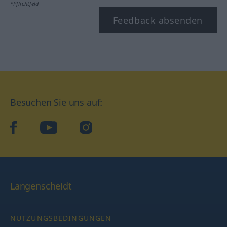
*Pflichtfeld
Feedback absenden
Besuchen Sie uns auf:
facebook
YouTube
Instagram
Langenscheidt
NUTZUNGSBEDINGUNGEN