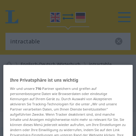
Englisch-Deutsch Wörterbuch
intractable
Englisch-Deutsch Übersetzung für
Ihre Privatsphäre ist uns wichtig
"intractable"
Wir und unsere
716
-Partner speichern und greifen auf
personenbezogene Daten wie Browserdaten oder eindeutige
Kennungen auf Ihrem Gerät zu. Durch Auswahl von Akzeptieren
"intractable" Deutsch Übersetzung
aktivieren Sie Tracking-Technologien für die unter „Wir und unsere
Partner verarbeiten Daten, um Ihnen Dienste bereitzustellen“
aufgeführten Zwecke. Wenn Tracker deaktiviert sind, sind manche
„intractable“
: adjective
Inhalte und Anzeigen möglicherweise nicht mehr so relevant für Sie. Sie
können dieses Menü jederzeit wieder aufrufen, um Ihre Einstellungen zu
ändern oder Ihre Einwilligung zu widerrufen, indem Sie auf den Link
intractable
Privatsphäre-Einstellungen am unteren Rand der Webseite klicken. Ihre
adj