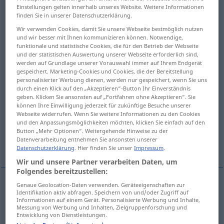
Einstellungen gelten innerhalb unseres Website. Weitere Informationen
finden Sie in unserer Datenschutzerklärung.
Übersicht aller Übersetzungen
Wir verwenden Cookies, damit Sie unsere Webseite bestmöglich nutzen
(Für mehr Details die Übersetzung anklicken/antippen)
und wir besser mit Ihnen kommunizieren können. Notwendige,
funktionale und statistische Cookies, die für den Betrieb der Webseite
hartnäckig
und der statistischen Auswertung unserer Webseite erforderlich sind,
werden auf Grundlage unserer Vorauswahl immer auf Ihrem Endgerät
gespeichert. Marketing-Cookies und Cookies, die der Bereitstellung
unlenksam, unbändig, halsstarrig, störrisch,
personalisierter Werbung dienen, werden nur gespeichert, wenn Sie uns
durch einen Klick auf den „Akzeptieren“-Button Ihr Einverständnis
eigensinnig
geben. Klicken Sie ansonsten auf „Fortfahren ohne Akzeptieren“. Sie
können Ihre Einwilligung jederzeit für zukünftige Besuche unserer
Webseite widerrufen. Wenn Sie weitere Informationen zu den Cookies
schwer zu bearbeitend
und den Anpassungsmöglichkeiten möchten, klicken Sie einfach auf den
Button „Mehr Optionen“. Weitergehende Hinweise zu der
Datenverarbeitung entnehmen Sie ansonsten unserer
problematisch, schwierig
Datenschutzerklärung
. Hier finden Sie unser
Impressum
.
Wir und unsere Partner verarbeiten Daten, um
Folgendes bereitzustellen:
Genaue Geolocation-Daten verwenden. Geräteeigenschaften zur
Identifikation aktiv abfragen. Speichern von und/oder Zugriff auf
hartnäckig
intractable
illness, problem
etc
Informationen auf einem Gerät. Personalisierte Werbung und Inhalte,
Messung von Werbung und Inhalten, Zielgruppenforschung und
Entwicklung von Dienstleistungen.