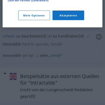
Liste der Partner (Lieferanten)
unlenksam
,
unbändig
,
halsstarrig
,
störrisch
,
eigensinnig
,
problematisch
,
schwierig
Mehr Optionen
Akzeptieren
intractable
obstinate
schwer
zu bearbeiten(d)
od
zu handhaben(d)
intractable
hard to operate, handle
syn vgl.
unruly
intractable
→ siehe „
“
Beispielsätze aus externen Quellen
für "intractable"
(nicht von der Langenscheidt Redaktion
geprüft)