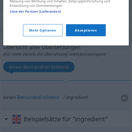
Messung von Werbung und Inhalten, Zielgruppenforschung und
Entwicklung von Dienstleistungen.
Liste der Partner (Lieferanten)
„ingredient“
: adjective
Mehr Optionen
Akzeptieren
ingredient
[inˈgriːdiənt]
adj
OBS
Übersicht aller Übersetzungen
(Für mehr Details die Übersetzung anklicken/antippen)
einen Bestandteil bildend
einen
Bestandteil
bildend
ingredient
Beispielsätze für "ingredient"