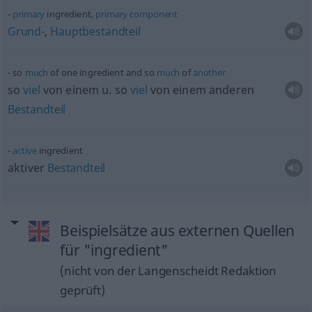
primary
ingredient,
primary
component
Grund-
,
Hauptbestandteil
so
much
of one ingredient and so
much
of
another
so
viel
von einem
u.
so
viel
von einem anderen
Bestandteil
active
ingredient
aktiver
Bestandteil
Beispielsätze aus externen Quellen
für "ingredient"
(nicht von der Langenscheidt Redaktion
geprüft)