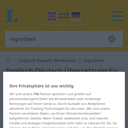
Englisch-Deutsch Wörterbuch
ingredient
Englisch-Deutsch Übersetzung für
"ingredient"
Ihre Privatsphäre ist uns wichtig
Wir und unsere
716
-Partner speichern und greifen auf
"ingredient" Deutsch Übersetzung
personenbezogene Daten wie Browserdaten oder eindeutige
Kennungen auf Ihrem Gerät zu. Durch Auswahl von Akzeptieren
aktivieren Sie Tracking-Technologien für die unter „Wir und unsere
„ingredient“
: noun
Partner verarbeiten Daten, um Ihnen Dienste bereitzustellen“
aufgeführten Zwecke. Wenn Tracker deaktiviert sind, sind manche
Inhalte und Anzeigen möglicherweise nicht mehr so relevant für Sie. Sie
ingredient
[inˈgriːdiənt]
s
können dieses Menü jederzeit wieder aufrufen, um Ihre Einstellungen zu