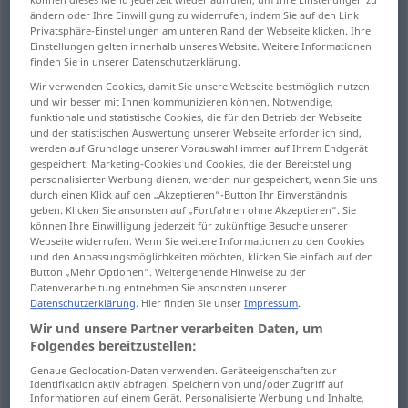
ändern oder Ihre Einwilligung zu widerrufen, indem Sie auf den Link
Privatsphäre-Einstellungen am unteren Rand der Webseite klicken. Ihre
Übersicht aller Übersetzungen
Einstellungen gelten innerhalb unseres Website. Weitere Informationen
(Für mehr Details die Übersetzung anklicken/antippen)
finden Sie in unserer Datenschutzerklärung.
Wir verwenden Cookies, damit Sie unsere Webseite bestmöglich nutzen
Bestandteil, Zutat
Zutat
und wir besser mit Ihnen kommunizieren können. Notwendige,
funktionale und statistische Cookies, die für den Betrieb der Webseite
und der statistischen Auswertung unserer Webseite erforderlich sind,
werden auf Grundlage unserer Vorauswahl immer auf Ihrem Endgerät
gespeichert. Marketing-Cookies und Cookies, die der Bereitstellung
personalisierter Werbung dienen, werden nur gespeichert, wenn Sie uns
Bestandteil
m
ingredient
durch einen Klick auf den „Akzeptieren“-Button Ihr Einverständnis
geben. Klicken Sie ansonsten auf „Fortfahren ohne Akzeptieren“. Sie
können Ihre Einwilligung jederzeit für zukünftige Besuche unserer
Zutat
f
ingredient
Webseite widerrufen. Wenn Sie weitere Informationen zu den Cookies
und den Anpassungsmöglichkeiten möchten, klicken Sie einfach auf den
Button „Mehr Optionen“. Weitergehende Hinweise zu der
Datenverarbeitung entnehmen Sie ansonsten unserer
Datenschutzerklärung
. Hier finden Sie unser
Impressum
.
Zutat
f
ingredient
for success
etc
FIG
Wir und unsere Partner verarbeiten Daten, um
Folgendes bereitzustellen:
syn vgl.
element
ingredient
→ siehe „
“
Genaue Geolocation-Daten verwenden. Geräteeigenschaften zur
Identifikation aktiv abfragen. Speichern von und/oder Zugriff auf
Informationen auf einem Gerät. Personalisierte Werbung und Inhalte,