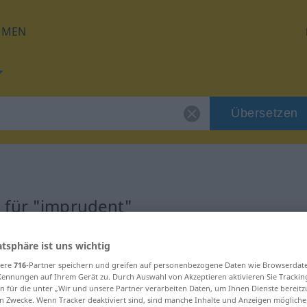
HMEN
Übersetzen
 für "imprudent"
zung
atsphäre ist uns wichtig
sere
716
-Partner speichern und greifen auf personenbezogene Daten wie Browserdat
Kennungen auf Ihrem Gerät zu. Durch Auswahl von Akzeptieren aktivieren Sie Trackin
n für die unter „Wir und unsere Partner verarbeiten Daten, um Ihnen Dienste bereitz
n Zwecke. Wenn Tracker deaktiviert sind, sind manche Inhalte und Anzeigen mögliche