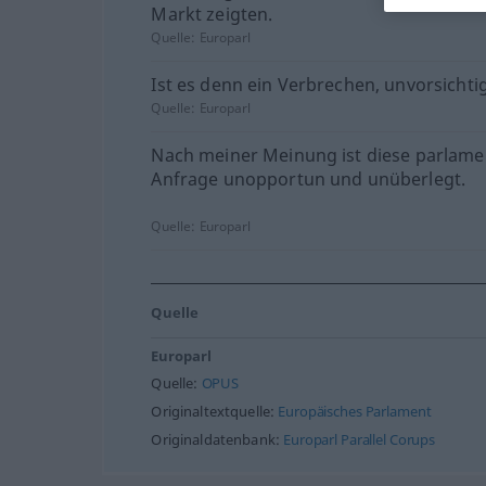
Markt zeigten.
Quelle:
Europarl
Ist es denn ein Verbrechen, unvorsichtig
Quelle:
Europarl
Nach meiner Meinung ist diese parlame
Anfrage unopportun und unüberlegt.
Quelle:
Europarl
Quelle
Europarl
Quelle:
OPUS
Originaltextquelle:
Europäisches Parlament
Originaldatenbank:
Europarl Parallel Corups