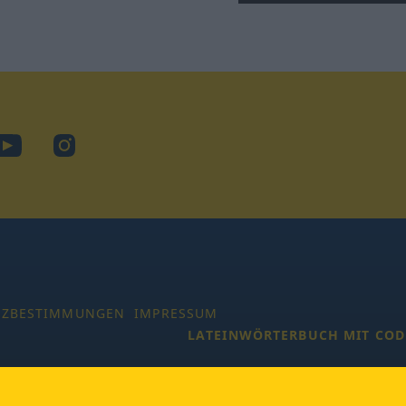
ook
YouTube
Instagram
TZBESTIMMUNGEN
IMPRESSUM
LATEINWÖRTERBUCH MIT COD
 Alle Rechte vorbehalten.