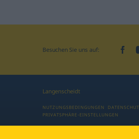
Besuchen Sie uns auf:
faceb
Langenscheidt
NUTZUNGSBEDINGUNGEN
DATENSCHU
PRIVATSPHÄRE-EINSTELLUNGEN
Copyright © 2026 PONS Langenscheidt GmbH,