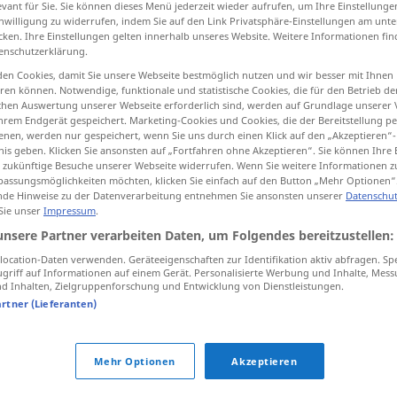
evant für Sie. Sie können dieses Menü jederzeit wieder aufrufen, um Ihre Einstellung
inwilligung zu widerrufen, indem Sie auf den Link Privatsphäre-Einstellungen am unt
cken. Ihre Einstellungen gelten innerhalb unseres Website. Weitere Informationen fin
enschutzerklärung.
en Cookies, damit Sie unsere Webseite bestmöglich nutzen und wir besser mit Ihnen
tippen)
en können. Notwendige, funktionale und statistische Cookies, die für den Betrieb d
ischen Auswertung unserer Webseite erforderlich sind, werden auf Grundlage unserer
g, unüberlegt
hrem Endgerät gespeichert. Marketing-Cookies und Cookies, die der Bereitstellung per
nen, werden nur gespeichert, wenn Sie uns durch einen Klick auf den „Akzeptieren“-
nis geben. Klicken Sie ansonsten auf „Fortfahren ohne Akzeptieren“. Sie können Ihre 
ür zukünftige Besuche unserer Webseite widerrufen. Wenn Sie weitere Informationen 
assungsmöglichkeiten möchten, klicken Sie einfach auf den Button „Mehr Optionen“
htig
,
imprudent
de Hinweise zu der Datenverarbeitung entnehmen Sie ansonsten unserer
Datenschut
 Sie unser
Impressum
.
unsere Partner verarbeiten Daten, um Folgendes bereitzustellen:
ocation-Daten verwenden. Geräteeigenschaften zur Identifikation aktiv abfragen. Sp
griff auf Informationen auf einem Gerät. Personalisierte Werbung und Inhalte, Mes
 Quellen für "imprudent"
 Inhalten, Zielgruppenforschung und Entwicklung von Dienstleistungen.
artner (Lieferanten)
ktion geprüft)
Mehr Optionen
Akzeptieren
They were unfortunate and imprudent
auf dem
statements which had immediate