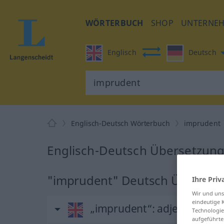
WÖRTERBUCH
SHOP
UNTERNE
Englisch
Deutsch
Englisch-Deutsch Wörterbuch
imprudent
Englisch-Deutsch Übersetzung
"imprudent" Deutsch Überset
Ihre Priv
Wir und un
eindeutige 
„imprudent“
: adjective
Technologie
aufgeführte