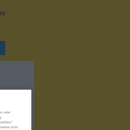
DE
en oder
g-
ustellen“
rweise nicht