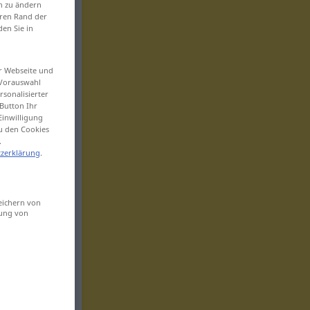
en zu ändern
eren Rand der
den Sie in
er Webseite und
 Vorauswahl
sonalisierter
Button Ihr
Einwilligung
zu den Cookies
.
zerklärung
.
eichern von
sung von