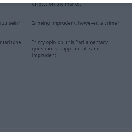
effects on the market.
 zu sein?
Is being imprudent, however, a crime?
ntarische
In my opinion, this Parliamentary
question is inappropriate and
imprudent.