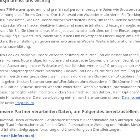
atsphäre ist uns wichtig
sere
716
-Partner speichern und greifen auf personenbezogene Daten wie Browserdat
Kennungen auf Ihrem Gerät zu. Durch Auswahl von Akzeptieren aktivieren Sie Trackin
n für die unter „Wir und unsere Partner verarbeiten Daten, um Ihnen Dienste bereitz
n Zwecke. Wenn Tracker deaktiviert sind, sind manche Inhalte und Anzeigen mögliche
tippen)
evant für Sie. Sie können dieses Menü jederzeit wieder aufrufen, um Ihre Einstellung
inwilligung zu widerrufen, indem Sie auf den Link Privatsphäre-Einstellungen am unt
ngen
auslaugen, erschöpfen
cken. Ihre Einstellungen gelten innerhalb unseres Website. Weitere Informationen fin
enschutzerklärung.
en Cookies, damit Sie unsere Webseite bestmöglich nutzen und wir besser mit Ihnen
en können. Notwendige, funktionale und statistische Cookies, die für den Betrieb d
ischen Auswertung unserer Webseite erforderlich sind, werden auf Grundlage unserer
hrem Endgerät gespeichert. Marketing-Cookies und Cookies, die der Bereitstellung per
nen, werden nur gespeichert, wenn Sie uns durch einen Klick auf den „Akzeptieren“-
nis geben. Klicken Sie ansonsten auf „Fortfahren ohne Akzeptieren“. Sie können Ihre 
bringen
impoverish
ür zukünftige Besuche unserer Webseite widerrufen. Wenn Sie weitere Informationen 
assungsmöglichkeiten möchten, klicken Sie einfach auf den Button „Mehr Optionen“
de Hinweise zu der Datenverarbeitung entnehmen Sie ansonsten unserer
Datenschut
 Sie unser
Impressum
.
to be
impoverished
unsere Partner verarbeiten Daten, um Folgendes bereitzustellen:
ocation-Daten verwenden. Geräteeigenschaften zur Identifikation aktiv abfragen. Sp
griff auf Informationen auf einem Gerät. Personalisierte Werbung und Inhalte, Mes
impoverish
land, soil
etc
 Inhalten, Zielgruppenforschung und Entwicklung von Dienstleistungen.
artner (Lieferanten)