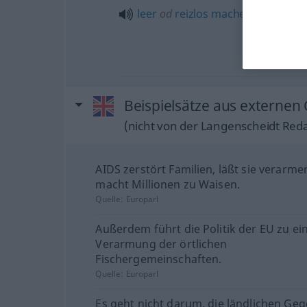
leer
od
reizlos
machen
Beispielsätze aus externen
(nicht von der Langenscheidt Reda
AIDS zerstört Familien, läßt sie verarm
macht Millionen zu Waisen.
Quelle:
Europarl
Außerdem führt die Politik der EU zu ei
Verarmung der örtlichen
Fischergemeinschaften.
Quelle:
Europarl
Es geht nicht darum, die ländlichen Ge