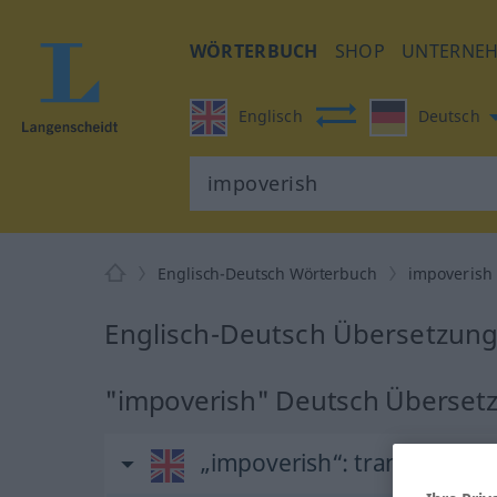
WÖRTERBUCH
SHOP
UNTERNE
Englisch
Deutsch
Englisch-Deutsch Wörterbuch
impoverish
Englisch-Deutsch Übersetzung
"impoverish" Deutsch Überset
„impoverish“
: transitive ve