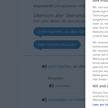
Ihre Priv
impoverish
[imˈp(ɒ)vəriʃ; -vriʃ]
v/t
Wir und un
eindeutige 
Übersicht aller Übersetzungen
Technologie
aufgeführte
(Für mehr Details die Übersetzung anklicken/an
mehr so rel
oder Ihre E
arm machen, an den Bettelstab bri
Webseite kli
unserer Dat
Wir verwend
leer reizlos machen
kommunizier
der statist
immer auf I
Werbung die
Einverständ
arm
machen
, an den
Bettelstab
jederzeit f
und den Anp
Weitergehen
Beispiele
Hier finden
verarmen
Wir und 
Genaue Geol
und/oder Zu
auslaugen
,
erschöpfen
Werbung und
Liste der P