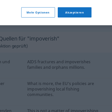
impoverish
FIG
Mehr Optionen
Akzeptieren
syn vgl.
deplete
impoverish
→ siehe „
“
 Quellen für "impoverish"
ktion geprüft)
en und
AIDS fractures and impoverishes
families and orphans millions.
ner
What is more, the EU's policies are
impoverishing local fishing
communities.
genden
This is not a matter of impoverishing