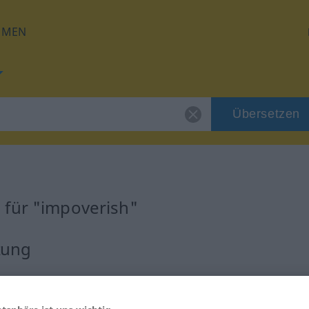
HMEN
Übersetzen
 für "impoverish"
zung
rb