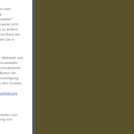
en oder
g-
ustellen“
rweise nicht
en zu ändern
eren Rand der
den Sie in
er Webseite und
 Vorauswahl
sonalisierter
Button Ihr
Einwilligung
zu den Cookies
.
zerklärung
.
eichern von
sung von