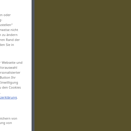
en oder
g-
ustellen“
rweise nicht
en zu ändern
eren Rand der
den Sie in
er Webseite und
 Vorauswahl
sonalisierter
Button Ihr
Einwilligung
zu den Cookies
.
zerklärung
.
eichern von
sung von