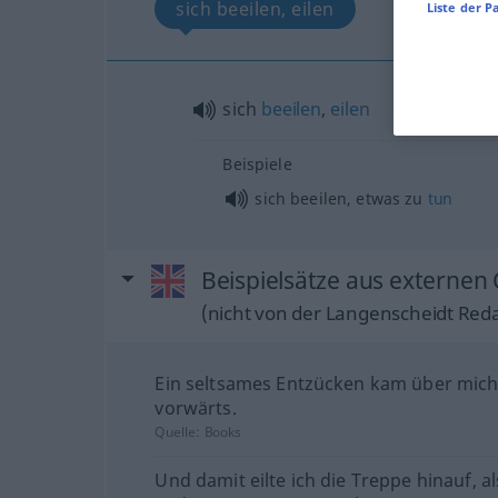
sich beeilen, eilen
Liste der P
sich
beeilen
,
eilen
Beispiele
sich beeilen,
etwas
zu
tun
Beispielsätze aus externen 
(nicht von der Langenscheidt Reda
Ein seltsames Entzücken kam über mich: 
vorwärts.
Quelle:
Books
Und damit eilte ich die Treppe hinauf, al