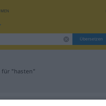
HMEN
Übersetzen
 für "hasten"