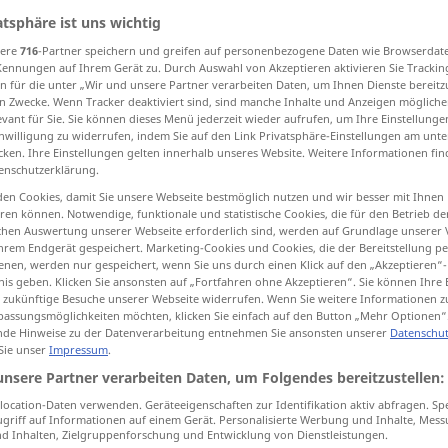
atsphäre ist uns wichtig
sere
716
-Partner speichern und greifen auf personenbezogene Daten wie Browserdat
Kennungen auf Ihrem Gerät zu. Durch Auswahl von Akzeptieren aktivieren Sie Trackin
n für die unter „Wir und unsere Partner verarbeiten Daten, um Ihnen Dienste bereitz
tippen)
n Zwecke. Wenn Tracker deaktiviert sind, sind manche Inhalte und Anzeigen mögliche
evant für Sie. Sie können dieses Menü jederzeit wieder aufrufen, um Ihre Einstellung
inwilligung zu widerrufen, indem Sie auf den Link Privatsphäre-Einstellungen am unt
cken. Ihre Einstellungen gelten innerhalb unseres Website. Weitere Informationen fin
enschutzerklärung.
en Cookies, damit Sie unsere Webseite bestmöglich nutzen und wir besser mit Ihnen
en können. Notwendige, funktionale und statistische Cookies, die für den Betrieb d
hasten
zur Eile
ischen Auswertung unserer Webseite erforderlich sind, werden auf Grundlage unserer
hrem Endgerät gespeichert. Marketing-Cookies und Cookies, die der Bereitstellung per
nen, werden nur gespeichert, wenn Sie uns durch einen Klick auf den „Akzeptieren“-
nis geben. Klicken Sie ansonsten auf „Fortfahren ohne Akzeptieren“. Sie können Ihre 
ür zukünftige Besuche unserer Webseite widerrufen. Wenn Sie weitere Informationen 
assungsmöglichkeiten möchten, klicken Sie einfach auf den Button „Mehr Optionen“
de Hinweise zu der Datenverarbeitung entnehmen Sie ansonsten unserer
Datenschut
 Sie unser
Impressum
.
unsere Partner verarbeiten Daten, um Folgendes bereitzustellen:
ocation-Daten verwenden. Geräteeigenschaften zur Identifikation aktiv abfragen. Sp
tippen)
griff auf Informationen auf einem Gerät. Personalisierte Werbung und Inhalte, Mes
 Inhalten, Zielgruppenforschung und Entwicklung von Dienstleistungen.