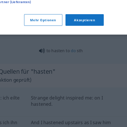
artner (Lieferanten)
Mehr Optionen
Akzeptieren
hasten
to hasten to
do
sth
Quellen für "hasten"
ktion geprüft)
ich eilte
Strange delight inspired me: on I
hastened.
s ich ihn
And I hastened upstairs as I saw him