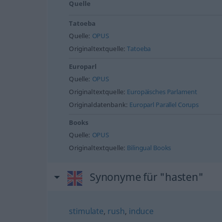
Quelle
Tatoeba
Quelle:
OPUS
Originaltextquelle:
Tatoeba
Europarl
Quelle:
OPUS
Originaltextquelle:
Europäisches Parlament
Originaldatenbank:
Europarl Parallel Corups
Books
Quelle:
OPUS
Originaltextquelle:
Bilingual Books
Synonyme für "hasten"
stimulate
,
rush
,
induce