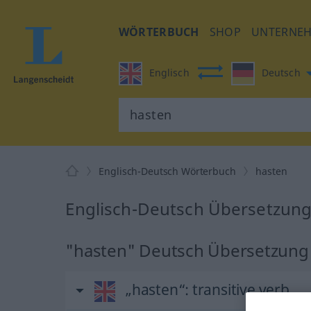
WÖRTERBUCH
SHOP
UNTERNE
Englisch
Deutsch
Englisch-Deutsch Wörterbuch
hasten
Englisch-Deutsch Übersetzung
"hasten" Deutsch Übersetzung
„hasten“
: transitive verb