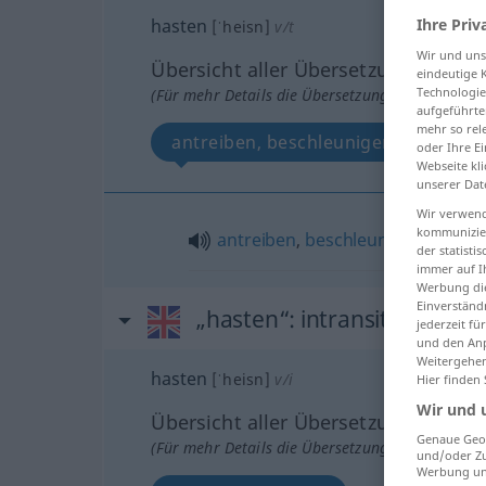
Ihre Priv
hasten
[ˈheisn]
v/t
Wir und un
Übersicht aller Übersetzungen
eindeutige 
Technologie
(Für mehr Details die Übersetzung anklicken/an
aufgeführte
mehr so rel
antreiben, beschleunigen
oder Ihre E
Webseite kli
unserer Dat
Wir verwend
kommunizier
antreiben
,
beschleunigen
der statist
immer auf I
Werbung die
Einverständ
„hasten“
: intransitive verb
jederzeit f
und den Anp
Weitergehen
hasten
[ˈheisn]
v/i
Hier finden
Wir und 
Übersicht aller Übersetzungen
Genaue Geol
(Für mehr Details die Übersetzung anklicken/an
und/oder Zu
Werbung und