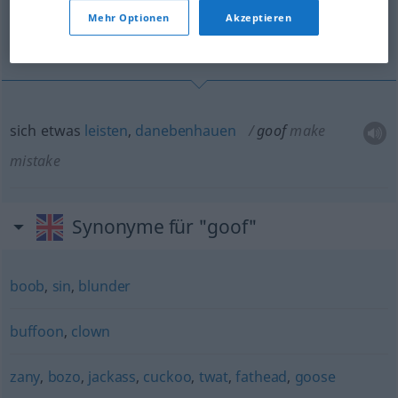
(Für mehr Details die Übersetzung anklicken/antippen)
Mehr Optionen
Akzeptieren
sich leisten, danebenhauen
sich
etwas
leisten
,
danebenhauen
goof
make
mistake
Synonyme für "goof"
boob
,
sin
,
blunder
buffoon
,
clown
zany
,
bozo
,
jackass
,
cuckoo
,
twat
,
fathead
,
goose