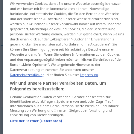
Wir verwenden Cookies, damit Sie unsere Webseite bestmöglich nutzen
und wir besser mit Ihnen kommunizieren können. Notwendige,
Übersicht aller Übersetzungen
funktionale und statistische Cookies, die für den Betrieb der Webseite
(Für mehr Details die Übersetzung anklicken/antippen)
und der statistischen Auswertung unserer Webseite erforderlich sind,
werden auf Grundlage unserer Vorauswahl immer auf Ihrem Endgerät
gespeichert. Marketing-Cookies und Cookies, die der Bereitstellung
Doofie, komische lächerliche Figur
personalisierter Werbung dienen, werden nur gespeichert, wenn Sie uns
durch einen Klick auf den „Akzeptieren“-Button Ihr Einverständnis
geben. Klicken Sie ansonsten auf „Fortfahren ohne Akzeptieren“. Sie
können Ihre Einwilligung jederzeit für zukünftige Besuche unserer
Webseite widerrufen. Wenn Sie weitere Informationen zu den Cookies
und den Anpassungsmöglichkeiten möchten, klicken Sie einfach auf den
Doofie
m
goof
Button „Mehr Optionen“. Weitergehende Hinweise zu der
Datenverarbeitung entnehmen Sie ansonsten unserer
Datenschutzerklärung
. Hier finden Sie unser
Impressum
.
komische
od
lächerliche
Figur
goof
Wir und unsere Partner verarbeiten Daten, um
Folgendes bereitzustellen:
Genaue Geolocation-Daten verwenden. Geräteeigenschaften zur
„goof“
: intransitive verb
Identifikation aktiv abfragen. Speichern von und/oder Zugriff auf
Informationen auf einem Gerät. Personalisierte Werbung und Inhalte,
Messung von Werbung und Inhalten, Zielgruppenforschung und
goof
[guːf]
v/i
Entwicklung von Dienstleistungen.
UMG
Liste der Partner (Lieferanten)
Übersicht aller Übersetzungen