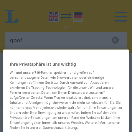
Englisch-Deutsch Wörterbuch
goof
Ihre Privatsphäre ist uns wichtig
Englisch-Deutsch Übersetzung für
Wir und unsere
716
-Partner speichern und greifen auf
personenbezogene Daten wie Browserdaten oder eindeutige
"goof"
Kennungen auf Ihrem Gerät zu. Durch Auswahl von Akzeptieren
aktivieren Sie Tracking-Technologien für die unter „Wir und unsere
Partner verarbeiten Daten, um Ihnen Dienste bereitzustellen“
"goof" Deutsch Übersetzung
aufgeführten Zwecke. Wenn Tracker deaktiviert sind, sind manche
Inhalte und Anzeigen möglicherweise nicht mehr so relevant für Sie. Sie
können dieses Menü jederzeit wieder aufrufen, um Ihre Einstellungen zu
ändern oder Ihre Einwilligung zu widerrufen, indem Sie auf den Link
„goof“
: noun
Privatsphäre-Einstellungen am unteren Rand der Webseite klicken. Ihre
Einstellungen gelten innerhalb unseres Website. Weitere Informationen
finden Sie in unserer Datenschutzerklärung.
goof
[guːf]
s
UMG