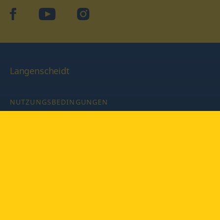
facebook
YouTube
Instagram
Langenscheidt
NUTZUNGSBEDINGUNGEN
DATENSCHUTZBESTIMMUNGEN
IMPRESSUM
PRIVATSPHÄRE-EINSTELLUNGEN
LATEINWÖRTERBUCH MIT CODE
Copyright © 2026 PONS Langenscheidt GmbH, Alle Rechte
vorbehalten.