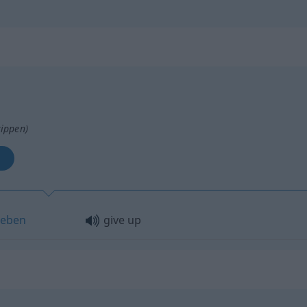
tippen)
n
eben
give up