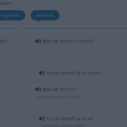
tippen)
h ergeben
widmen
sich
give up
abandon oneself
to
give
oneself up to
despair
give up
dedicate
<
>
BESONDERS
IM
V/R
U.
PPERF
to
give
oneself up to
sth
<
>
BESONDERS
IM
V/R
U.
PPERF