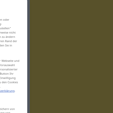
en oder
g-
ustellen“
rweise nicht
en zu ändern
eren Rand der
den Sie in
er Webseite und
 Vorauswahl
sonalisierter
Button Ihr
Einwilligung
zu den Cookies
.
zerklärung
.
eichern von
sung von