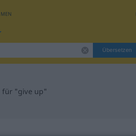
HMEN
Übersetzen
für "give up"
g