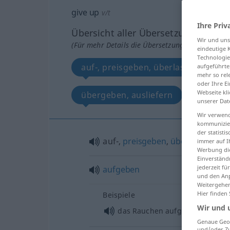
give up
v/t
Ihre Priv
Übersicht aller Übersetzungen
Wir und un
(Für mehr Details die Übersetzung anklicken/an
eindeutige 
Technologie
auf-, preisgeben, überlassen
aufgeführte
mehr so rel
oder Ihre E
Webseite kli
übergeben, ausliefern
verrat
unserer Dat
Wir verwend
kommunizier
der statist
auf-,
preisgeben
,
überlassen
immer auf I
Werbung die
Einverständ
jederzeit f
aufgeben
und den Anp
Weitergehen
Hier finden
Beispiele
Wir und 
das Rauchen aufgeben
Genaue Geol
und/oder Zu