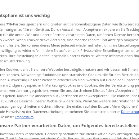
atsphäre ist uns wichtig
sere
716
-Partner speichern und greifen auf personenbezogene Daten wie Browserdat
tippen)
Kennungen auf Ihrem Gerät zu. Durch Auswahl von Akzeptieren aktivieren Sie Trackin
n für die unter „Wir und unsere Partner verarbeiten Daten, um Ihnen Dienste bereitz
aufgeben
aufgeben
n Zwecke. Wenn Tracker deaktiviert sind, sind manche Inhalte und Anzeigen mögliche
evant für Sie. Sie können dieses Menü jederzeit wieder aufrufen, um Ihre Einstellung
inwilligung zu widerrufen, indem Sie auf den Link Privatsphäre-Einstellungen am unt
cken. Ihre Einstellungen gelten innerhalb unseres Website. Weitere Informationen fin
en
aufgeben
enschutzerklärung.
en Cookies, damit Sie unsere Webseite bestmöglich nutzen und wir besser mit Ihnen
en können. Notwendige, funktionale und statistische Cookies, die für den Betrieb d
ischen Auswertung unserer Webseite erforderlich sind, werden auf Grundlage unserer
give up
surrender, hand over
hrem Endgerät gespeichert. Marketing-Cookies und Cookies, die der Bereitstellung per
nen, werden nur gespeichert, wenn Sie uns durch einen Klick auf den „Akzeptieren“-
nis geben. Klicken Sie ansonsten auf „Fortfahren ohne Akzeptieren“. Sie können Ihre 
ür zukünftige Besuche unserer Webseite widerrufen. Wenn Sie weitere Informationen 
give up
stop
assungsmöglichkeiten möchten, klicken Sie einfach auf den Button „Mehr Optionen“
de Hinweise zu der Datenverarbeitung entnehmen Sie ansonsten unserer
Datenschut
 Sie unser
Impressum
.
unsere Partner verarbeiten Daten, um Folgendes bereitzustellen:
to
give
up
smoking
ocation-Daten verwenden. Geräteeigenschaften zur Identifikation aktiv abfragen. Sp
griff auf Informationen auf einem Gerät. Personalisierte Werbung und Inhalte, Mes