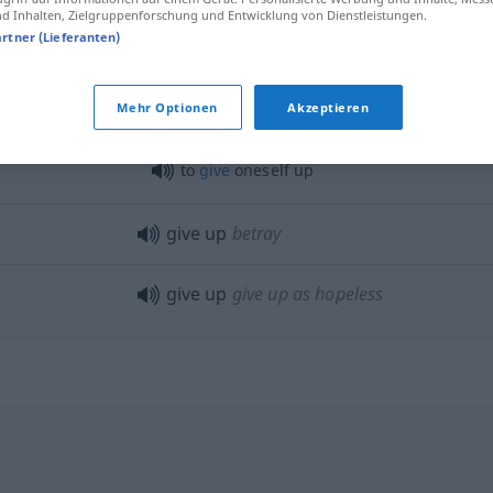
 Inhalten, Zielgruppenforschung und Entwicklung von Dienstleistungen.
give up
ghost
artner (Lieferanten)
give up
deliver up: fugitive
etc
Mehr Optionen
Akzeptieren
to
give
oneself up
give up
betray
give up
give up as hopeless