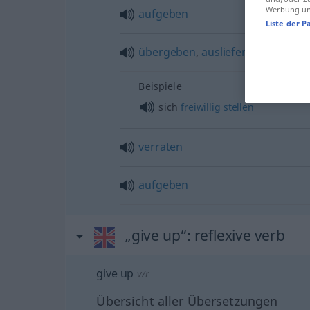
Werbung und
aufgeben
Liste der P
übergeben
,
ausliefern
Beispiele
sich
freiwillig
stellen
verraten
aufgeben
„give up“
: reflexive verb
give up
v/r
Übersicht aller Übersetzungen