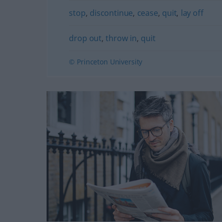
stop
,
discontinue
,
cease
,
quit
,
lay off
drop out
,
throw in
,
quit
© Princeton University