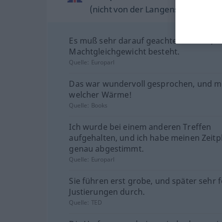
(nicht von der Langenscheidt Reda
Es muß sehr darauf geachtet werden, d
Machtgleichgewicht besteht.
Quelle:
Europarl
Das war wundervoll gesprochen, und m
welcher Wärme!
Quelle:
Books
Ich wurde bei einem anderen Treffen
aufgehalten, und ich habe meinen Zeitp
genau abgestimmt.
Quelle:
Europarl
Sie führen erst grobe, und später sehr f
Justierungen durch.
Quelle:
TED