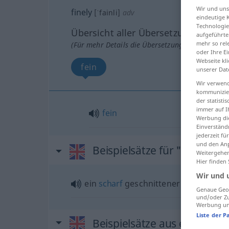
Wir und un
finely
[ˈfainli]
adv
eindeutige 
Technologie
Übersicht aller Übersetzungen
aufgeführte
mehr so rel
(Für mehr Details die Übersetzung anklicken/an
oder Ihre E
Webseite kli
fein
unserer Dat
Wir verwend
kommunizier
der statist
immer auf I
fein
Werbung die
Einverständ
jederzeit f
und den Anp
Beispielsätze für "finely"
Weitergehen
Hier finden
Wir und 
ein
scharf
geschnittener
Mund
Genaue Geol
und/oder Zu
Werbung und
Liste der P
Beispielsätze aus externen Q