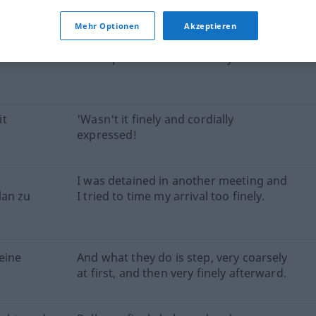
ktion geprüft)
Mehr Optionen
Akzeptieren
aß ein
These powers must be finely balanced.
it
'Wasn't it finely and cordially
expressed!
I was detained in another meeting and
lan zu
I tried to time my arrival too finely.
eine
And what they do is step, very coarsely
at first, and then very finely afterward.