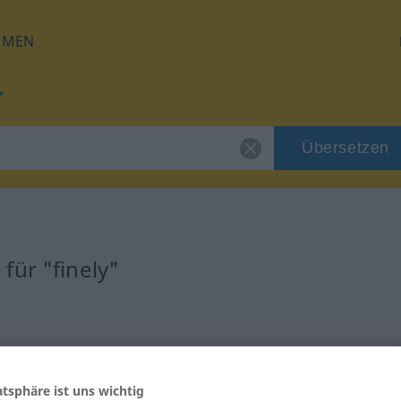
HMEN
Übersetzen
für "finely"
atsphäre ist uns wichtig