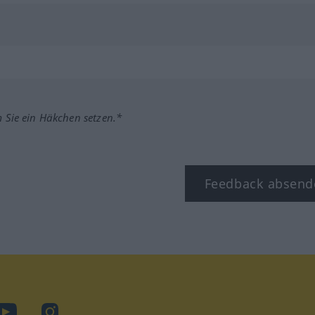
m Sie ein Häkchen setzen.*
Feedback absend
ook
YouTube
Instagram