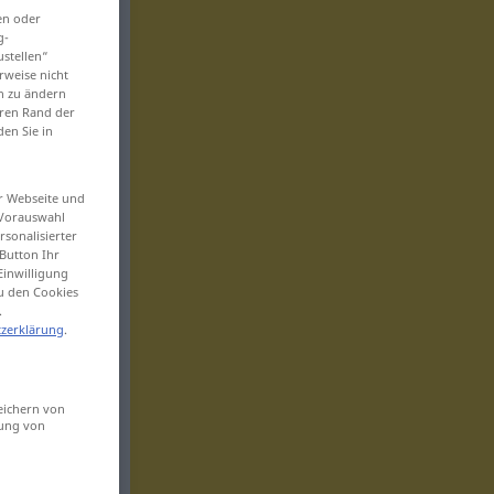
en oder
g-
ustellen“
rweise nicht
en zu ändern
eren Rand der
den Sie in
er Webseite und
 Vorauswahl
sonalisierter
Button Ihr
Einwilligung
zu den Cookies
.
zerklärung
.
eichern von
sung von