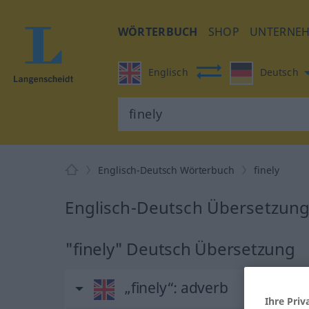
WÖRTERBUCH
SHOP
UNTERNE
Englisch
Deutsch
Englisch-Deutsch Wörterbuch
finely
Englisch-Deutsch Übersetzung 
"finely" Deutsch Übersetzung
„finely“
: adverb
Ihre Priv