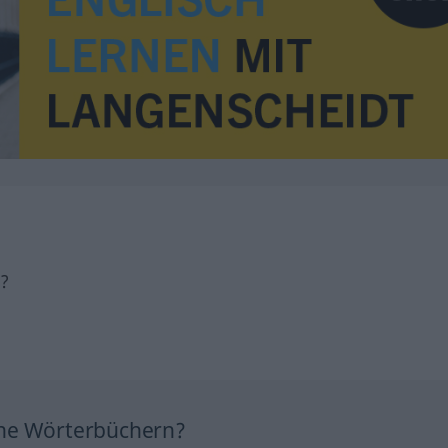
h?
ine Wörterbüchern?