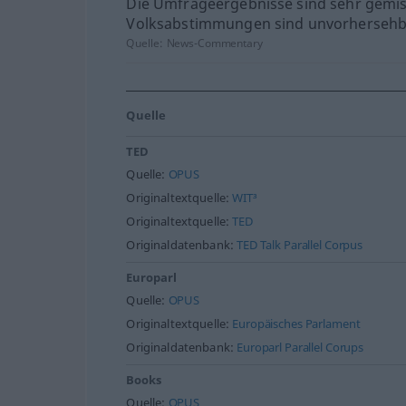
Die Umfrageergebnisse sind sehr gemis
Volksabstimmungen sind unvorhersehb
Quelle:
News-Commentary
Quelle
TED
Quelle:
OPUS
Originaltextquelle:
WIT³
Originaltextquelle:
TED
Originaldatenbank:
TED Talk Parallel Corpus
Europarl
Quelle:
OPUS
Originaltextquelle:
Europäisches Parlament
Originaldatenbank:
Europarl Parallel Corups
Books
Quelle:
OPUS