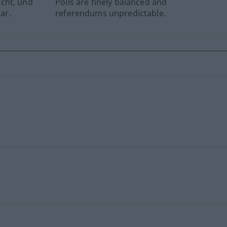
cht, und
Polls are finely balanced and
ar.
referendums unpredictable.