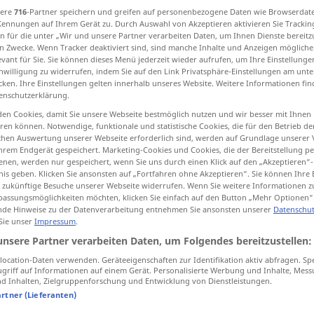
sere
716
-Partner speichern und greifen auf personenbezogene Daten wie Browserdat
Kennungen auf Ihrem Gerät zu. Durch Auswahl von Akzeptieren aktivieren Sie Trackin
n für die unter „Wir und unsere Partner verarbeiten Daten, um Ihnen Dienste bereitz
n Zwecke. Wenn Tracker deaktiviert sind, sind manche Inhalte und Anzeigen mögliche
evant für Sie. Sie können dieses Menü jederzeit wieder aufrufen, um Ihre Einstellung
tippen)
inwilligung zu widerrufen, indem Sie auf den Link Privatsphäre-Einstellungen am unt
cken. Ihre Einstellungen gelten innerhalb unseres Website. Weitere Informationen fin
enschutzerklärung.
en Cookies, damit Sie unsere Webseite bestmöglich nutzen und wir besser mit Ihnen
en können. Notwendige, funktionale und statistische Cookies, die für den Betrieb d
ischen Auswertung unserer Webseite erforderlich sind, werden auf Grundlage unserer
hrem Endgerät gespeichert. Marketing-Cookies und Cookies, die der Bereitstellung per
finely
nen, werden nur gespeichert, wenn Sie uns durch einen Klick auf den „Akzeptieren“-
nis geben. Klicken Sie ansonsten auf „Fortfahren ohne Akzeptieren“. Sie können Ihre 
ür zukünftige Besuche unserer Webseite widerrufen. Wenn Sie weitere Informationen 
assungsmöglichkeiten möchten, klicken Sie einfach auf den Button „Mehr Optionen“
de Hinweise zu der Datenverarbeitung entnehmen Sie ansonsten unserer
Datenschut
 Sie unser
Impressum
.
unsere Partner verarbeiten Daten, um Folgendes bereitzustellen:
a finely
chiseled
mouth
ocation-Daten verwenden. Geräteeigenschaften zur Identifikation aktiv abfragen. Sp
griff auf Informationen auf einem Gerät. Personalisierte Werbung und Inhalte, Mes
 Inhalten, Zielgruppenforschung und Entwicklung von Dienstleistungen.
artner (Lieferanten)
uellen für "finely"