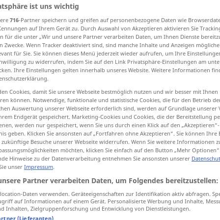
atsphäre ist uns wichtig
sere
716
-Partner speichern und greifen auf personenbezogene Daten wie Browserdat
Kennungen auf Ihrem Gerät zu. Durch Auswahl von Akzeptieren aktivieren Sie Trackin
n für die unter „Wir und unsere Partner verarbeiten Daten, um Ihnen Dienste bereitz
tippen)
n Zwecke. Wenn Tracker deaktiviert sind, sind manche Inhalte und Anzeigen mögliche
evant für Sie. Sie können dieses Menü jederzeit wieder aufrufen, um Ihre Einstellung
inwilligung zu widerrufen, indem Sie auf den Link Privatsphäre-Einstellungen am unt
chahmen, es gleichtun
cken. Ihre Einstellungen gelten innerhalb unseres Website. Weitere Informationen fin
enschutzerklärung.
en Cookies, damit Sie unsere Webseite bestmöglich nutzen und wir besser mit Ihnen
en können. Notwendige, funktionale und statistische Cookies, die für den Betrieb d
emulate
ischen Auswertung unserer Webseite erforderlich sind, werden auf Grundlage unserer
hrem Endgerät gespeichert. Marketing-Cookies und Cookies, die der Bereitstellung per
nen, werden nur gespeichert, wenn Sie uns durch einen Klick auf den „Akzeptieren“-
nis geben. Klicken Sie ansonsten auf „Fortfahren ohne Akzeptieren“. Sie können Ihre 
emulate
imitate
ür zukünftige Besuche unserer Webseite widerrufen. Wenn Sie weitere Informationen 
assungsmöglichkeiten möchten, klicken Sie einfach auf den Button „Mehr Optionen“
de Hinweise zu der Datenverarbeitung entnehmen Sie ansonsten unserer
Datenschut
 Sie unser
Impressum
.
unsere Partner verarbeiten Daten, um Folgendes bereitzustellen:
to emulate
sb
ocation-Daten verwenden. Geräteeigenschaften zur Identifikation aktiv abfragen. Sp
griff auf Informationen auf einem Gerät. Personalisierte Werbung und Inhalte, Mes
 Inhalten, Zielgruppenforschung und Entwicklung von Dienstleistungen.
artner (Lieferanten)