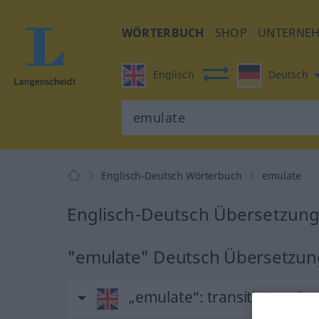
WÖRTERBUCH
SHOP
UNTERNE
Englisch
Deutsch
Englisch-Deutsch Wörterbuch
emulate
Englisch-Deutsch Übersetzung
"emulate" Deutsch Übersetzun
„emulate“
: transitive verb