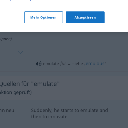
Mehr Optionen
Akzeptieren
tippen)
für
emulous
emulate
→ siehe „
“
 Quellen für "emulate"
ktion geprüft)
nn neu
Suddenly, he starts to emulate and
then to innovate.