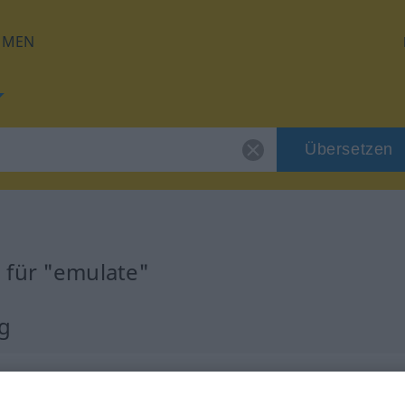
HMEN
Übersetzen
 für "emulate"
g