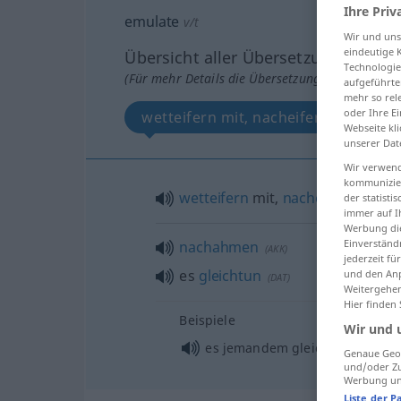
Ihre Priv
emulate
v/t
Wir und un
eindeutige 
Übersicht aller Übersetzungen
Technologie
(Für mehr Details die Übersetzung anklicken/an
aufgeführte
mehr so rel
oder Ihre E
wetteifern mit, nacheifern
na
Webseite kli
unserer Dat
Wir verwend
kommunizier
wetteifern
mit,
nacheifern
der statist
(
DAT
)
immer auf I
Werbung die
Einverständ
nachahmen
(
AKK
)
jederzeit f
es
gleichtun
und den Anp
(
DAT
)
Weitergehen
Hier finden
Beispiele
Wir und 
es jemandem gleichtun
Genaue Geol
und/oder Zu
Werbung und
Liste der P