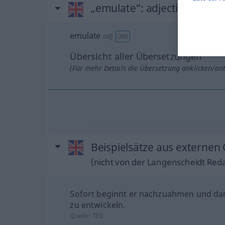
„emulate“
: adjective
emulate
adj
OBS
Übersicht aller Übersetzungen
(Für mehr Details die Übersetzung anklicken/an
Beispielsätze aus externen
(nicht von der Langenscheidt Reda
Sofort beginnt er nachzuahmen und da
zu entwickeln.
Quelle:
TED