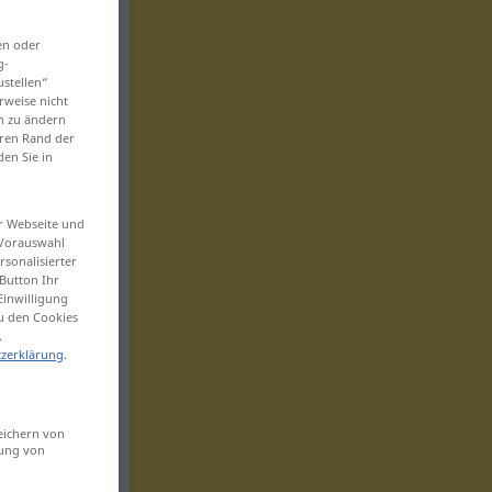
en oder
g-
ustellen“
rweise nicht
en zu ändern
eren Rand der
den Sie in
er Webseite und
 Vorauswahl
sonalisierter
Button Ihr
Einwilligung
zu den Cookies
.
zerklärung
.
eichern von
sung von