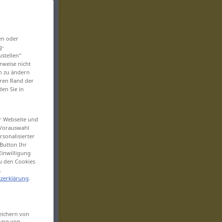
en oder
g-
ustellen“
rweise nicht
en zu ändern
eren Rand der
den Sie in
er Webseite und
 Vorauswahl
sonalisierter
Button Ihr
Einwilligung
zu den Cookies
.
zerklärung
.
eichern von
sung von