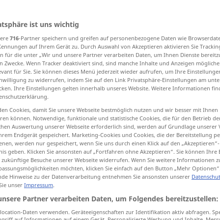
atsphäre ist uns wichtig
sere
716
-Partner speichern und greifen auf personenbezogene Daten wie Browserdat
tippen)
Kennungen auf Ihrem Gerät zu. Durch Auswahl von Akzeptieren aktivieren Sie Trackin
n für die unter „Wir und unsere Partner verarbeiten Daten, um Ihnen Dienste bereitz
igevorrichtung
Wasserstandsanzeiger
n Zwecke. Wenn Tracker deaktiviert sind, sind manche Inhalte und Anzeigen mögliche
evant für Sie. Sie können dieses Menü jederzeit wieder aufrufen, um Ihre Einstellung
inwilligung zu widerrufen, indem Sie auf den Link Privatsphäre-Einstellungen am unt
cken. Ihre Einstellungen gelten innerhalb unseres Website. Weitere Informationen fin
tor, Detektor
Torpedosuchinstrument
enschutzerklärung.
en Cookies, damit Sie unsere Webseite bestmöglich nutzen und wir besser mit Ihnen
Aufdeckerin, Entdecker, Enthüller
en können. Notwendige, funktionale und statistische Cookies, die für den Betrieb d
ischen Auswertung unserer Webseite erforderlich sind, werden auf Grundlage unserer
hrem Endgerät gespeichert. Marketing-Cookies und Cookies, die der Bereitstellung per
nen, werden nur gespeichert, wenn Sie uns durch einen Klick auf den „Akzeptieren“-
nis geben. Klicken Sie ansonsten auf „Fortfahren ohne Akzeptieren“. Sie können Ihre 
ür zukünftige Besuche unserer Webseite widerrufen. Wenn Sie weitere Informationen 
assungsmöglichkeiten möchten, klicken Sie einfach auf den Button „Mehr Optionen“
de Hinweise zu der Datenverarbeitung entnehmen Sie ansonsten unserer
Datenschut
 Sie unser
Impressum
.
thüller(in)
detector
discoverer, revealer
unsere Partner verarbeiten Daten, um Folgendes bereitzustellen:
ocation-Daten verwenden. Geräteeigenschaften zur Identifikation aktiv abfragen. Sp
detector
TECH
griff auf Informationen auf einem Gerät. Personalisierte Werbung und Inhalte, Mes