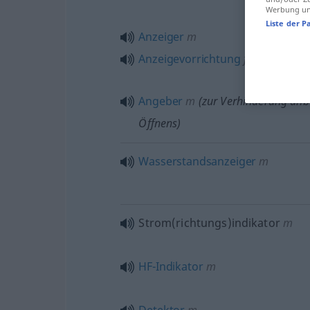
Werbung und
Liste der P
Anzeiger
m
Anzeigevorrichtung
f
Angeber
m
(zur Verhinderung unb
Öffnens)
Wasserstandsanzeiger
m
Strom(richtungs)indikator
m
HF-Indikator
m