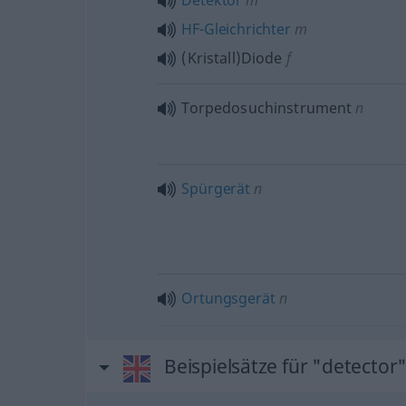
Detektor
m
HF-Gleichrichter
m
(Kristall)Diode
f
Torpedosuchinstrument
n
Spürgerät
n
Ortungsgerät
n
Beispielsätze für "detector