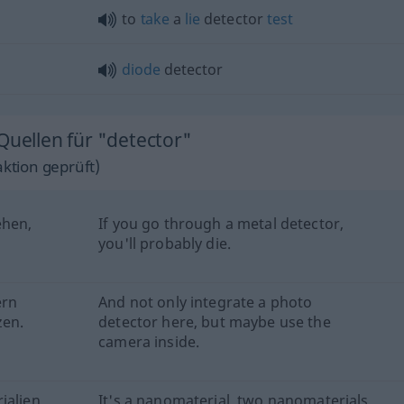
to
take
a
lie
detector
test
diode
detector
Quellen für "detector"
ktion geprüft)
ehen,
If you go through a metal detector,
you'll probably die.
ern
And not only integrate a photo
zen.
detector here, but maybe use the
camera inside.
ialien,
It's a nanomaterial, two nanomaterials,