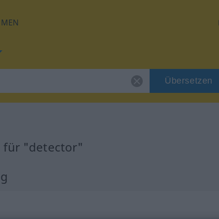
HMEN
Übersetzen
für "detector"
ng