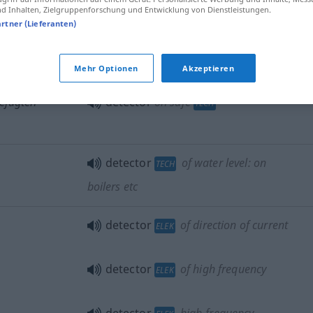
 Inhalten, Zielgruppenforschung und Entwicklung von Dienstleistungen.
artner (Lieferanten)
detector
gauge
TECH
Mehr Optionen
Akzeptieren
efugten
detector
on safe
TECH
detector
of water level: on
TECH
boilers
etc
detector
of direction of current
ELEK
detector
of high frequency
ELEK