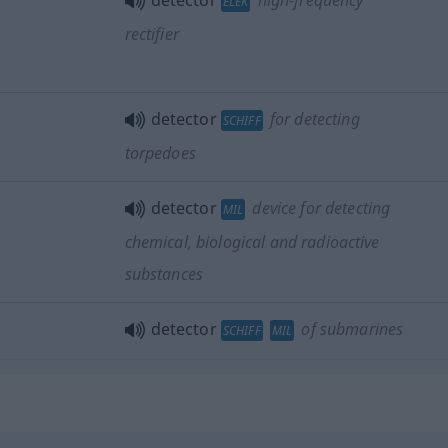
detector
high-frequency
ELEK
rectifier
detector
for detecting
SCHIFF
torpedoes
detector
device for detecting
MIL
chemical, biological and radioactive
substances
detector
of submarines
SCHIFF
MIL
"