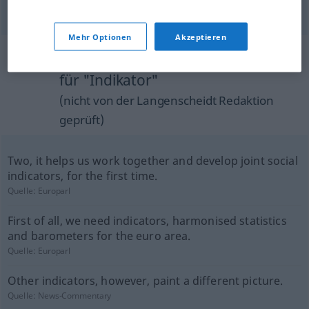
tracer
Indikator
PHYS
Mehr Optionen
Akzeptieren
Beispielsätze aus externen Quellen
für "Indikator"
(nicht von der Langenscheidt Redaktion
geprüft)
Two, it helps us work together and develop joint social
indicators, for the first time.
Quelle:
Europarl
First of all, we need indicators, harmonised statistics
and barometers for the euro area.
Quelle:
Europarl
Other indicators, however, paint a different picture.
Quelle:
News-Commentary