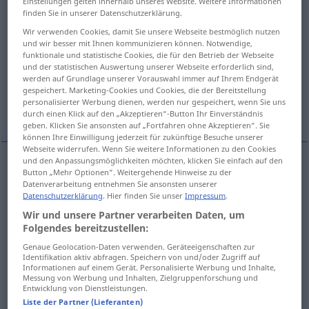
Einstellungen gelten innerhalb unseres Website. Weitere Informationen
finden Sie in unserer Datenschutzerklärung.
Übersicht aller Übersetzungen
Wir verwenden Cookies, damit Sie unsere Webseite bestmöglich nutzen
(Für mehr Details die Übersetzung anklicken/antippen)
und wir besser mit Ihnen kommunizieren können. Notwendige,
funktionale und statistische Cookies, die für den Betrieb der Webseite
und der statistischen Auswertung unserer Webseite erforderlich sind,
detector, indicator
indicator
werden auf Grundlage unserer Vorauswahl immer auf Ihrem Endgerät
gespeichert. Marketing-Cookies und Cookies, die der Bereitstellung
personalisierter Werbung dienen, werden nur gespeichert, wenn Sie uns
tracer
durch einen Klick auf den „Akzeptieren“-Button Ihr Einverständnis
geben. Klicken Sie ansonsten auf „Fortfahren ohne Akzeptieren“. Sie
können Ihre Einwilligung jederzeit für zukünftige Besuche unserer
Webseite widerrufen. Wenn Sie weitere Informationen zu den Cookies
und den Anpassungsmöglichkeiten möchten, klicken Sie einfach auf den
Button „Mehr Optionen“. Weitergehende Hinweise zu der
detector
Indikator
TECH
Datenverarbeitung entnehmen Sie ansonsten unserer
Datenschutzerklärung
. Hier finden Sie unser
Impressum
.
indicator
Indikator
Wir und unsere Partner verarbeiten Daten, um
TECH
Folgendes bereitzustellen:
Genaue Geolocation-Daten verwenden. Geräteeigenschaften zur
Identifikation aktiv abfragen. Speichern von und/oder Zugriff auf
indicator
Indikator
CHEM
Informationen auf einem Gerät. Personalisierte Werbung und Inhalte,
Messung von Werbung und Inhalten, Zielgruppenforschung und
Entwicklung von Dienstleistungen.
Liste der Partner (Lieferanten)