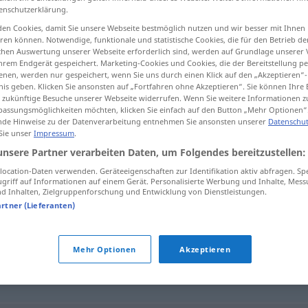
enschutzerklärung.
en Cookies, damit Sie unsere Webseite bestmöglich nutzen und wir besser mit Ihnen
en können. Notwendige, funktionale und statistische Cookies, die für den Betrieb d
ischen Auswertung unserer Webseite erforderlich sind, werden auf Grundlage unserer
tippen)
hrem Endgerät gespeichert. Marketing-Cookies und Cookies, die der Bereitstellung per
nen, werden nur gespeichert, wenn Sie uns durch einen Klick auf den „Akzeptieren“-
nis geben. Klicken Sie ansonsten auf „Fortfahren ohne Akzeptieren“. Sie können Ihre 
ür zukünftige Besuche unserer Webseite widerrufen. Wenn Sie weitere Informationen 
assungsmöglichkeiten möchten, klicken Sie einfach auf den Button „Mehr Optionen“
de Hinweise zu der Datenverarbeitung entnehmen Sie ansonsten unserer
Datenschut
 Sie unser
Impressum
.
ch
designedly
unsere Partner verarbeiten Daten, um Folgendes bereitzustellen:
ocation-Daten verwenden. Geräteeigenschaften zur Identifikation aktiv abfragen. Sp
griff auf Informationen auf einem Gerät. Personalisierte Werbung und Inhalte, Mes
 Inhalten, Zielgruppenforschung und Entwicklung von Dienstleistungen.
"
artner (Lieferanten)
rately
Mehr Optionen
Akzeptieren