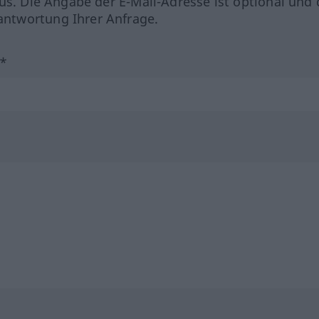
us. Die Angabe der E-Mail-Adresse ist optional und 
ntwortung Ihrer Anfrage.
?*