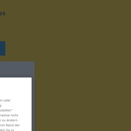
DE
en oder
g-
ustellen“
rweise nicht
en zu ändern
eren Rand der
den Sie in