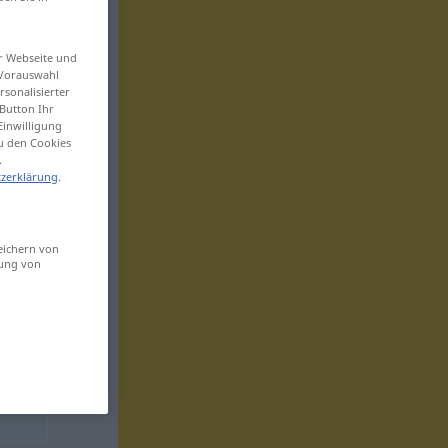
er Webseite und
 Vorauswahl
sonalisierter
Button Ihr
Einwilligung
zu den Cookies
.
zerklärung
.
eichern von
sung von