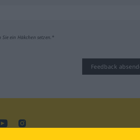
m Sie ein Häkchen setzen.*
Feedback absend
ook
YouTube
Instagram