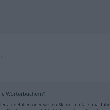
h?
ine Wörterbüchern?
hler aufgefallen oder wollen Sie uns einfach mal lob