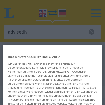
Englisch-Deutsch Wörterbuch
advisedly
Englisch-Deutsch Übersetzung für
Ihre Privatsphäre ist uns wichtig
"advisedly"
Wir und unsere
716
-Partner speichern und greifen auf
personenbezogene Daten wie Browserdaten oder eindeutige
Kennungen auf Ihrem Gerät zu. Durch Auswahl von Akzeptieren
aktivieren Sie Tracking-Technologien für die unter „Wir und unsere
"advisedly" Deutsch Übersetzung
Partner verarbeiten Daten, um Ihnen Dienste bereitzustellen“
aufgeführten Zwecke. Wenn Tracker deaktiviert sind, sind manche
Inhalte und Anzeigen möglicherweise nicht mehr so relevant für Sie. Sie
„advisedly“
: adverb
können dieses Menü jederzeit wieder aufrufen, um Ihre Einstellungen zu
ändern oder Ihre Einwilligung zu widerrufen, indem Sie auf den Link
Privatsphäre-Einstellungen am unteren Rand der Webseite klicken. Ihre
Einstellungen gelten innerhalb unseres Website. Weitere Informationen
advisedly
[-idli]
adv