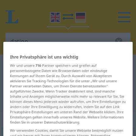
Ihre Privatsphäre ist uns wichtig
Englisch-Deutsch Wörterbuch
dation
Wir und unsere
716
-Partner speichern und greifen auf
personenbezogene Daten wie Browserdaten oder eindeutige
Englisch-Deutsch Übersetzung für
Kennungen auf Ihrem Gerät zu. Durch Auswahl von Akzeptieren
aktivieren Sie Tracking-Technologien für die unter „Wir und unsere
"dation"
Partner verarbeiten Daten, um Ihnen Dienste bereitzustellen“
aufgeführten Zwecke. Wenn Tracker deaktiviert sind, sind manche
Inhalte und Anzeigen möglicherweise nicht mehr so relevant für Sie. Sie
"dation" Deutsch Übersetzung
können dieses Menü jederzeit wieder aufrufen, um Ihre Einstellungen zu
ändern oder Ihre Einwilligung zu widerrufen, indem Sie auf den Link
Privatsphäre-Einstellungen am unteren Rand der Webseite klicken. Ihre
Einstellungen gelten innerhalb unseres Website. Weitere Informationen
„dation“
: noun
finden Sie in unserer Datenschutzerklärung.
Wir verwenden Cookies, damit Sie unsere Webseite bestmöglich nutzen
dation
[ˈdeiʃən]
s
und wir besser mit Ihnen kommunizieren können. Notwendige,