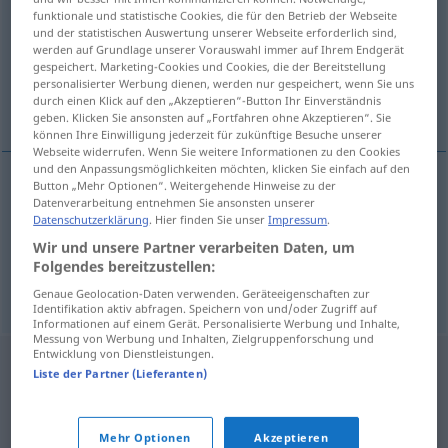
funktionale und statistische Cookies, die für den Betrieb der Webseite
und der statistischen Auswertung unserer Webseite erforderlich sind,
Übersicht aller Übersetzungen
werden auf Grundlage unserer Vorauswahl immer auf Ihrem Endgerät
(Für mehr Details die Übersetzung anklicken/antippen)
gespeichert. Marketing-Cookies und Cookies, die der Bereitstellung
personalisierter Werbung dienen, werden nur gespeichert, wenn Sie uns
durch einen Klick auf den „Akzeptieren“-Button Ihr Einverständnis
Geben, Verleihung
geben. Klicken Sie ansonsten auf „Fortfahren ohne Akzeptieren“. Sie
können Ihre Einwilligung jederzeit für zukünftige Besuche unserer
Webseite widerrufen. Wenn Sie weitere Informationen zu den Cookies
und den Anpassungsmöglichkeiten möchten, klicken Sie einfach auf den
Button „Mehr Optionen“. Weitergehende Hinweise zu der
Datenverarbeitung entnehmen Sie ansonsten unserer
Geben
n
dation
JUR
Datenschutzerklärung
. Hier finden Sie unser
Impressum
.
Wir und unsere Partner verarbeiten Daten, um
Verleihung
f
dation
JUR
Folgendes bereitzustellen:
Genaue Geolocation-Daten verwenden. Geräteeigenschaften zur
Identifikation aktiv abfragen. Speichern von und/oder Zugriff auf
Informationen auf einem Gerät. Personalisierte Werbung und Inhalte,
Messung von Werbung und Inhalten, Zielgruppenforschung und
Entwicklung von Dienstleistungen.
Liste der Partner (Lieferanten)
Mehr Optionen
Akzeptieren