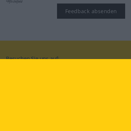
*Pflichtfeld
Feedback absenden
Besuchen Sie uns auf:
facebook
YouTube
Instagram
Langenscheidt
NUTZUNGSBEDINGUNGEN