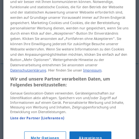
und wir besser mit Ihnen kommunizieren können. Notwendige,
funktionale und statistische Cookies, die für den Betrieb der Webseite
Übersicht aller Übersetzungen
und der statistischen Auswertung unserer Webseite erforderlich sind,
werden auf Grundlage unserer Vorauswahl immer auf Ihrem Endgerät
(Für mehr Details die Übersetzung anklicken/antippen)
gespeichert. Marketing-Cookies und Cookies, die der Bereitstellung
personalisierter Werbung dienen, werden nur gespeichert, wenn Sie uns
allgemeine Übersicht
durch einen Klick auf den „Akzeptieren“-Button Ihr Einverständnis
geben. Klicken Sie ansonsten auf „Fortfahren ohne Akzeptieren“. Sie
können Ihre Einwilligung jederzeit für zukünftige Besuche unserer
Zusammenfassung, Abriss, Resümee
Webseite widerrufen. Wenn Sie weitere Informationen zu den Cookies
und den Anpassungsmöglichkeiten möchten, klicken Sie einfach auf den
Button „Mehr Optionen“. Weitergehende Hinweise zu der
Datenverarbeitung entnehmen Sie ansonsten unserer
Datenschutzerklärung
. Hier finden Sie unser
Impressum
.
Wir und unsere Partner verarbeiten Daten, um
(allgemeine)
Übersicht
conspectus
overall view
Folgendes bereitzustellen:
Genaue Geolocation-Daten verwenden. Geräteeigenschaften zur
Identifikation aktiv abfragen. Speichern von und/oder Zugriff auf
Zusammenfassung
f
conspectus
synopsis
Informationen auf einem Gerät. Personalisierte Werbung und Inhalte,
Messung von Werbung und Inhalten, Zielgruppenforschung und
Entwicklung von Dienstleistungen.
Abriss
m
conspectus
synopsis
Liste der Partner (Lieferanten)
Resümee
n
conspectus
synopsis
Mehr Optionen
Akzeptieren