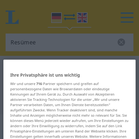
Deutsch-Englisch Wörterbuch
Resümee
Deutsch-Englisch Übersetzung für
Ihre Privatsphäre ist uns wichtig
Wir und unsere
716
-Partner speichern und greifen auf
"Resümee"
personenbezogene Daten wie Browserdaten oder eindeutige
Kennungen auf Ihrem Gerät zu. Durch Auswahl von Akzeptieren
aktivieren Sie Tracking-Technologien für die unter „Wir und unsere
"Resümee" Englisch Übersetzung
Partner verarbeiten Daten, um Ihnen Dienste bereitzustellen“
aufgeführten Zwecke. Wenn Tracker deaktiviert sind, sind manche
Inhalte und Anzeigen möglicherweise nicht mehr so relevant für Sie. Sie
„Resümee“
können dieses Menü jederzeit wieder aufrufen, um Ihre Einstellungen zu
ändern oder Ihre Einwilligung zu widerrufen, indem Sie auf den Link
Privatsphäre-Einstellungen am unteren Rand der Webseite klicken. Ihre
Einstellungen gelten innerhalb unseres Website. Weitere Informationen
Resümee
[rezyˈmeː]
,
a.
Resumé
[-ˈmeː]
n
<
Resumés
;