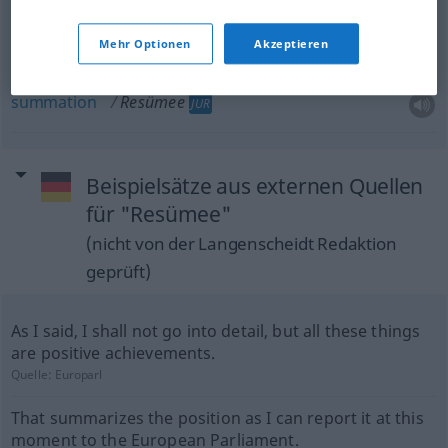
Mehr Optionen
Akzeptieren
summing-up
Resümee
JUR
summation
Resümee
JUR
Beispielsätze aus externen Quellen
für "Resümee"
(nicht von der Langenscheidt Redaktion
geprüft)
As I said, I shall not go into detail, but all these things
are positive achievements.
Quelle:
Europarl
That summarizes the position as I can report it at this
moment to the European Parliament.