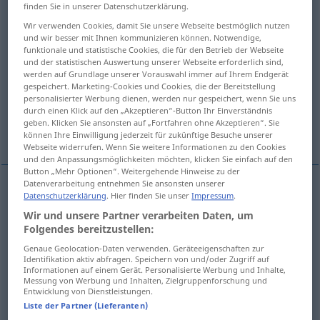
finden Sie in unserer Datenschutzerklärung.
Resumés
>
u.
ÖSTERR
SCHWEIZ
FR.
Wir verwenden Cookies, damit Sie unsere Webseite bestmöglich nutzen
und wir besser mit Ihnen kommunizieren können. Notwendige,
Übersicht aller Übersetzungen
funktionale und statistische Cookies, die für den Betrieb der Webseite
(Für mehr Details die Übersetzung anklicken/antippen)
und der statistischen Auswertung unserer Webseite erforderlich sind,
werden auf Grundlage unserer Vorauswahl immer auf Ihrem Endgerät
gespeichert. Marketing-Cookies und Cookies, die der Bereitstellung
summary, résumé, recapitulation, summation
personalisierter Werbung dienen, werden nur gespeichert, wenn Sie uns
durch einen Klick auf den „Akzeptieren“-Button Ihr Einverständnis
geben. Klicken Sie ansonsten auf „Fortfahren ohne Akzeptieren“. Sie
summing-up, summation
können Ihre Einwilligung jederzeit für zukünftige Besuche unserer
Webseite widerrufen. Wenn Sie weitere Informationen zu den Cookies
und den Anpassungsmöglichkeiten möchten, klicken Sie einfach auf den
Button „Mehr Optionen“. Weitergehende Hinweise zu der
Datenverarbeitung entnehmen Sie ansonsten unserer
Datenschutzerklärung
. Hier finden Sie unser
Impressum
.
summary
Resümee
Zusammenfassung
Wir und unsere Partner verarbeiten Daten, um
Folgendes bereitzustellen:
résumé
Resümee
Zusammenfassung
Genaue Geolocation-Daten verwenden. Geräteeigenschaften zur
Identifikation aktiv abfragen. Speichern von und/oder Zugriff auf
Informationen auf einem Gerät. Personalisierte Werbung und Inhalte,
recapitulation
Resümee
Zusammenfassung
Messung von Werbung und Inhalten, Zielgruppenforschung und
Entwicklung von Dienstleistungen.
Liste der Partner (Lieferanten)
summation
Resümee
Zusammenfassung