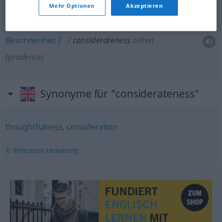
Mehr Optionen
Akzeptieren
Umsicht
f
considerateness
selten
(prudence)
Besonnenheit
f
considerateness
selten
(prudence)
Synonyme für "considerateness"
thoughtfulness
,
consideration
© Princeton University