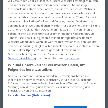
Wir verwenden Cookies, damit Sie unsere Webseite bestmöglich nutzen
und wir besser mit Ihnen kommunizieren können. Notwendige,
considerateness
s
funktionale und statistische Cookies, die für den Betrieb der Webseite
und der statistischen Auswertung unserer Webseite erforderlich sind,
Übersicht aller Übersetzungen
werden auf Grundlage unserer Vorauswahl immer auf Ihrem Endgerät
gespeichert. Marketing-Cookies und Cookies, die der Bereitstellung
(Für mehr Details die Übersetzung anklicken/antippen)
personalisierter Werbung dienen, werden nur gespeichert, wenn Sie uns
durch einen Klick auf den „Akzeptieren“-Button Ihr Einverständnis
Rücksichtnahme, Aufmerksamkeit
geben. Klicken Sie ansonsten auf „Fortfahren ohne Akzeptieren“. Sie
können Ihre Einwilligung jederzeit für zukünftige Besuche unserer
Webseite widerrufen. Wenn Sie weitere Informationen zu den Cookies
Umsicht, Besonnenheit
und den Anpassungsmöglichkeiten möchten, klicken Sie einfach auf den
Button „Mehr Optionen“. Weitergehende Hinweise zu der
Datenverarbeitung entnehmen Sie ansonsten unserer
Datenschutzerklärung
. Hier finden Sie unser
Impressum
.
Wir und unsere Partner verarbeiten Daten, um
Folgendes bereitzustellen:
Rücksichtnahme
f
considerateness
Genaue Geolocation-Daten verwenden. Geräteeigenschaften zur
thoughtfulness
Identifikation aktiv abfragen. Speichern von und/oder Zugriff auf
Informationen auf einem Gerät. Personalisierte Werbung und Inhalte,
Messung von Werbung und Inhalten, Zielgruppenforschung und
Aufmerksamkeit
f
considerateness
Entwicklung von Dienstleistungen.
Liste der Partner (Lieferanten)
thoughtfulness