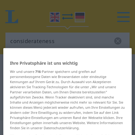
Ihre Privatsphäre ist uns wichtig
Englisch-Deutsch Wörterbuch
considerateness
Wir und unsere
716
-Partner speichern und greifen auf
Englisch-Deutsch Übersetzung für
personenbezogene Daten wie Browserdaten oder eindeutige
"considerateness"
Kennungen auf Ihrem Gerät zu. Durch Auswahl von Akzeptieren
aktivieren Sie Tracking-Technologien für die unter „Wir und unsere
Partner verarbeiten Daten, um Ihnen Dienste bereitzustellen“
aufgeführten Zwecke. Wenn Tracker deaktiviert sind, sind manche
"considerateness" Deutsch
Inhalte und Anzeigen möglicherweise nicht mehr so relevant für Sie. Sie
können dieses Menü jederzeit wieder aufrufen, um Ihre Einstellungen zu
Übersetzung
ändern oder Ihre Einwilligung zu widerrufen, indem Sie auf den Link
Privatsphäre-Einstellungen am unteren Rand der Webseite klicken. Ihre
Einstellungen gelten innerhalb unseres Website. Weitere Informationen
„considerateness“
: noun
finden Sie in unserer Datenschutzerklärung.