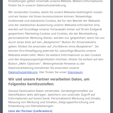
Einstellungen gelten innerhalb unseres Website. Weitere Informationen
finden Sie in unserer Datenschutzerklärung.
Übersicht aller Übersetzungen
Wir verwenden Cookies, damit Sie unsere Webseite bestmöglich nutzen
(Für mehr Details die Übersetzung anklicken/antippen)
und wir besser mit Ihnen kommunizieren können. Notwendige,
funktionale und statistische Cookies, die für den Betrieb der Webseite
und der statistischen Auswertung unserer Webseite erforderlich sind,
unwillkürlich, Reflex…
werden auf Grundlage unserer Vorauswahl immer auf Ihrem Endgerät
gespeichert. Marketing-Cookies und Cookies, die der Bereitstellung
personalisierter Werbung dienen, werden nur gespeichert, wenn Sie uns
auf bloßer mündlicher Übereinkunft
durch einen Klick auf den „Akzeptieren“-Button Ihr Einverständnis
gegenseitiger Zustimmung beruhend
geben. Klicken Sie ansonsten auf „Fortfahren ohne Akzeptieren“. Sie
können Ihre Einwilligung jederzeit für zukünftige Besuche unserer
Webseite widerrufen. Wenn Sie weitere Informationen zu den Cookies
und den Anpassungsmöglichkeiten möchten, klicken Sie einfach auf den
Button „Mehr Optionen“. Weitergehende Hinweise zu der
Datenverarbeitung entnehmen Sie ansonsten unserer
auf bloßer mündlicher
Übereinkunft
od
Datenschutzerklärung
. Hier finden Sie unser
Impressum
.
Wir und unsere Partner verarbeiten Daten, um
gegenseitiger
Zustimmung
beruhend
Folgendes bereitzustellen:
consensual
JUR
Genaue Geolocation-Daten verwenden. Geräteeigenschaften zur
Identifikation aktiv abfragen. Speichern von und/oder Zugriff auf
Informationen auf einem Gerät. Personalisierte Werbung und Inhalte,
Messung von Werbung und Inhalten, Zielgruppenforschung und
Entwicklung von Dienstleistungen.
Liste der Partner (Lieferanten)