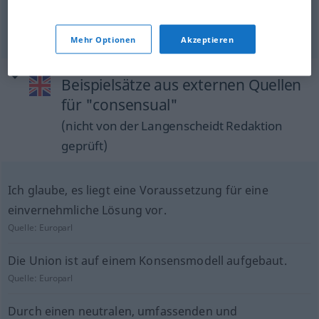
unwillkürlich
, Reflex…
consensual
MED
Mehr Optionen
Akzeptieren
Beispielsätze aus externen Quellen
für "consensual"
(nicht von der Langenscheidt Redaktion
geprüft)
Ich glaube, es liegt eine Voraussetzung für eine
einvernehmliche Lösung vor.
Quelle:
Europarl
Die Union ist auf einem Konsensmodell aufgebaut.
Quelle:
Europarl
Durch einen neutralen, umfassenden und