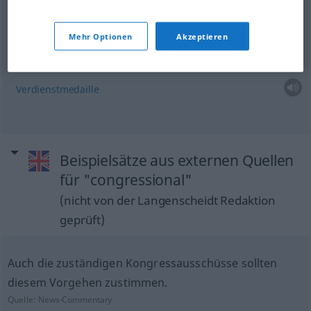
Congressional debates
Kongressdebatten
Mehr Optionen
Akzeptieren
Congressional
medal
Verdienstmedaille
Beispielsätze aus externen Quellen
für "congressional"
(nicht von der Langenscheidt Redaktion
geprüft)
Auch die zuständigen Kongressausschüsse sollten
diesem Vorgehen zustimmen.
Quelle:
News-Commentary