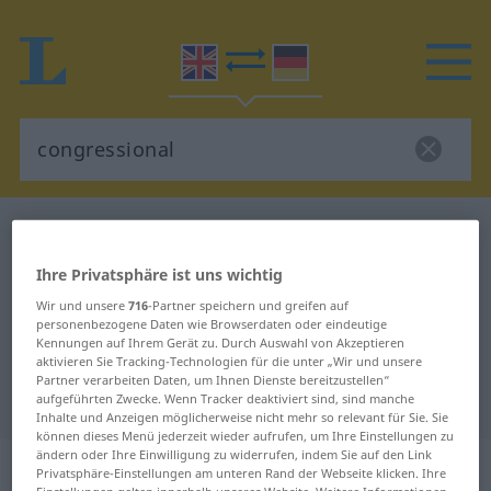
Englisch-Deutsch Wörterbuch
congressional
Englisch-Deutsch Übersetzung für
Ihre Privatsphäre ist uns wichtig
"congressional"
Wir und unsere
716
-Partner speichern und greifen auf
personenbezogene Daten wie Browserdaten oder eindeutige
Kennungen auf Ihrem Gerät zu. Durch Auswahl von Akzeptieren
aktivieren Sie Tracking-Technologien für die unter „Wir und unsere
"congressional" Deutsch
Partner verarbeiten Daten, um Ihnen Dienste bereitzustellen“
Übersetzung
aufgeführten Zwecke. Wenn Tracker deaktiviert sind, sind manche
Inhalte und Anzeigen möglicherweise nicht mehr so relevant für Sie. Sie
können dieses Menü jederzeit wieder aufrufen, um Ihre Einstellungen zu
ändern oder Ihre Einwilligung zu widerrufen, indem Sie auf den Link
„congressional“
: adjective
Privatsphäre-Einstellungen am unteren Rand der Webseite klicken. Ihre
Einstellungen gelten innerhalb unseres Website. Weitere Informationen