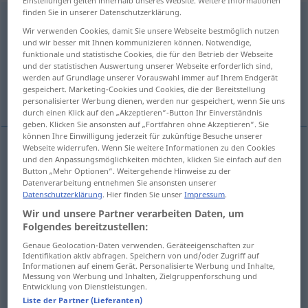
finden Sie in unserer Datenschutzerklärung.
congressional
[kənˈgreʃənl]
adj
Wir verwenden Cookies, damit Sie unsere Webseite bestmöglich nutzen
und wir besser mit Ihnen kommunizieren können. Notwendige,
Übersicht aller Übersetzungen
funktionale und statistische Cookies, die für den Betrieb der Webseite
(Für mehr Details die Übersetzung anklicken/antippen)
und der statistischen Auswertung unserer Webseite erforderlich sind,
werden auf Grundlage unserer Vorauswahl immer auf Ihrem Endgerät
gespeichert. Marketing-Cookies und Cookies, die der Bereitstellung
Kongress…
Weitere Beispiele...
personalisierter Werbung dienen, werden nur gespeichert, wenn Sie uns
durch einen Klick auf den „Akzeptieren“-Button Ihr Einverständnis
geben. Klicken Sie ansonsten auf „Fortfahren ohne Akzeptieren“. Sie
können Ihre Einwilligung jederzeit für zukünftige Besuche unserer
Webseite widerrufen. Wenn Sie weitere Informationen zu den Cookies
und den Anpassungsmöglichkeiten möchten, klicken Sie einfach auf den
Kongress…
congressional
Button „Mehr Optionen“. Weitergehende Hinweise zu der
Datenverarbeitung entnehmen Sie ansonsten unserer
Datenschutzerklärung
. Hier finden Sie unser
Impressum
.
Wir und unsere Partner verarbeiten Daten, um
Beispiele
Folgendes bereitzustellen:
Congressional
POL
US
Genaue Geolocation-Daten verwenden. Geräteeigenschaften zur
Identifikation aktiv abfragen. Speichern von und/oder Zugriff auf
Informationen auf einem Gerät. Personalisierte Werbung und Inhalte,
den
amer.
Kongress
betreffend
Messung von Werbung und Inhalten, Zielgruppenforschung und
Entwicklung von Dienstleistungen.
Liste der Partner (Lieferanten)